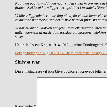
Naa, hen paa formiddagen naar vi den russiske grænse ved bye
fronten. Sække af korn ligger her opstablet i tusindvis. Store
Vi bliver liggende her til tirsdag aften, da vi marcherer vid
er allerede helt mørkt, saa det er ikke nemt at finde sig til 
Vi har nu hvil til klokken halvfem næste eftermiddag, men for
natten igennem til næste dag, torsdag om morgenen klokken fi
sover.
Heinrich Jessen: Krigen 1914-1918 og mine Erindringer derfra
Indlægsnavigation
Forrige indlæg
12. august 1915 – De faldne
Næste indlæg
12.
Skriv et svar
Din e-mailadresse vil ikke blive publiceret.
Krævede felter e
Kommentar
*