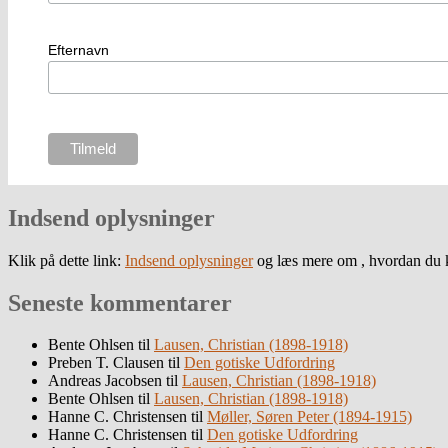
Efternavn
Indsend oplysninger
Klik på dette link:
Indsend oplysninger
og læs mere om , hvordan du k
Seneste kommentarer
Bente Ohlsen
til
Lausen, Christian (1898-1918)
Preben T. Clausen
til
Den gotiske Udfordring
Andreas Jacobsen
til
Lausen, Christian (1898-1918)
Bente Ohlsen
til
Lausen, Christian (1898-1918)
Hanne C. Christensen
til
Møller, Søren Peter (1894-1915)
Hanne C. Christensen
til
Den gotiske Udfordring