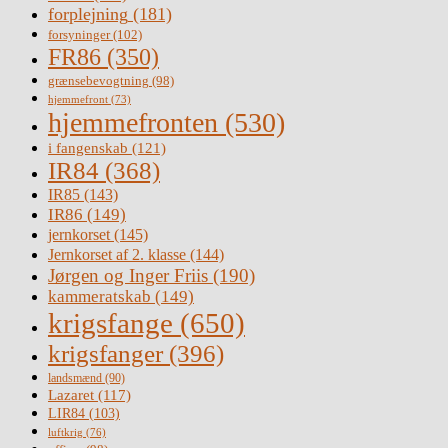
forplejning
(181)
forsyninger
(102)
FR86
(350)
grænsebevogtning
(98)
hjemmefront
(73)
hjemmefronten
(530)
i fangenskab
(121)
IR84
(368)
IR85
(143)
IR86
(149)
jernkorset
(145)
Jernkorset af 2. klasse
(144)
Jørgen og Inger Friis
(190)
kammeratskab
(149)
krigsfange
(650)
krigsfanger
(396)
landsmænd
(90)
Lazaret
(117)
LIR84
(103)
luftkrig
(76)