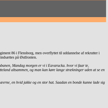
iment 86 i Flensborg, men overflyttet til uddannelse af rekrutter i
 indsættes på Østfronten.
ernbanen, Mandag morgen er vi i Eavarucka. hvor vi faar te,
letteland altsammen, og man kan køre lange strækninger uden at se en
næerne, en hvid jakke og en stor hat. Saadan en bonde kunne lade sig