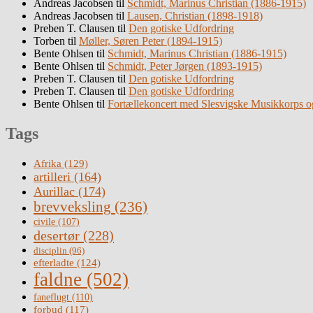
Andreas Jacobsen
til
Schmidt, Marinus Christian (1886-1915)
Andreas Jacobsen
til
Lausen, Christian (1898-1918)
Preben T. Clausen
til
Den gotiske Udfordring
Torben
til
Møller, Søren Peter (1894-1915)
Bente Ohlsen
til
Schmidt, Marinus Christian (1886-1915)
Bente Ohlsen
til
Schmidt, Peter Jørgen (1893-1915)
Preben T. Clausen
til
Den gotiske Udfordring
Preben T. Clausen
til
Den gotiske Udfordring
Bente Ohlsen
til
Fortællekoncert med Slesvigske Musikkorps o
Tags
Afrika
(129)
artilleri
(164)
Aurillac
(174)
brevveksling
(236)
civile
(107)
desertør
(228)
disciplin
(96)
efterladte
(124)
faldne
(502)
faneflugt
(110)
forbud
(117)