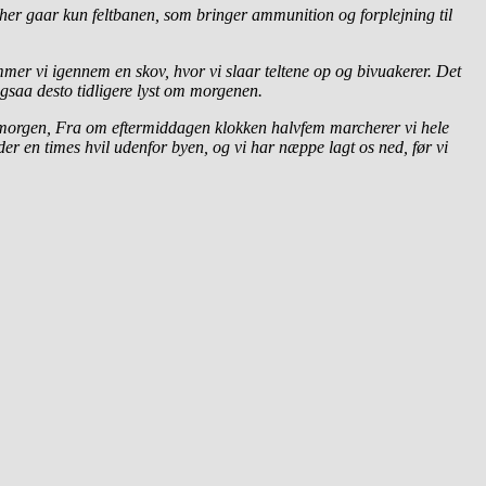
 her gaar kun feltbanen, som bringer ammunition og forplejning til
ommer vi igennem en skov, hvor vi slaar teltene op og bivuakerer. Det
 ogsaa desto tidligere lyst om morgenen.
æste morgen, Fra om eftermiddagen klokken halvfem marcherer vi hele
er en times hvil udenfor byen, og vi har næppe lagt os ned, før vi