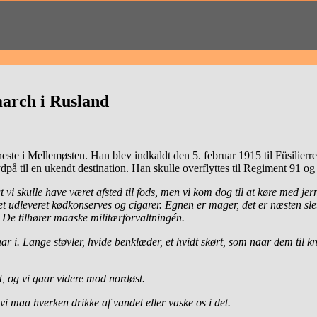
march i Rusland
ste i Mellemøsten. Han blev indkaldt den 5. februar 1915 til Füsilierreg
dpå til en ukendt destination. Han skulle overflyttes til Regiment 91 og
 vi skulle have været afsted til fods, men vi kom dog til at køre med j
et udleveret kødkonserves og cigarer. Egnen er mager, det er næsten s
De tilhører maaske militærforvaltningén.
 i. Lange støvler, hvide benklæder, et hvidt skørt, som naar dem til k
, og vi gaar videre mod nordøst.
vi maa hverken drikke af vandet eller vaske os i det.