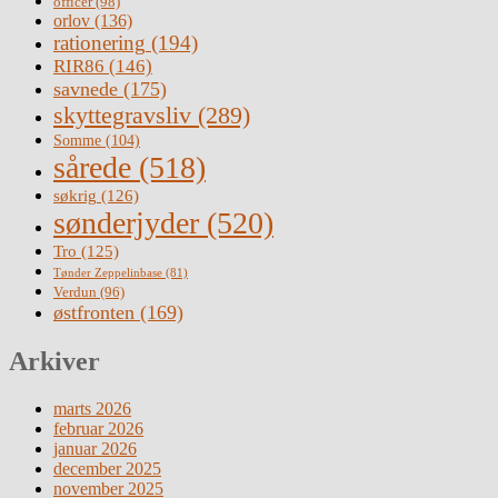
officer
(98)
orlov
(136)
rationering
(194)
RIR86
(146)
savnede
(175)
skyttegravsliv
(289)
Somme
(104)
sårede
(518)
søkrig
(126)
sønderjyder
(520)
Tro
(125)
Tønder Zeppelinbase
(81)
Verdun
(96)
østfronten
(169)
Arkiver
marts 2026
februar 2026
januar 2026
december 2025
november 2025