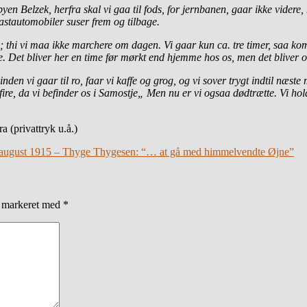
n Belzek, herfra skal vi gaa til fods, for jernbanen, gaar ikke videre,
 lastautomobiler suser frem og tilbage.
ere; thi vi maa ikke marchere om dagen. Vi gaar kun ca. tre timer, saa k
rette. Det bliver her en time før mørkt end hjemme hos os, men det bliver
inden vi gaar til ro, faar vi kaffe og grog, og vi sover trygt indtil n
re, da vi befinder os i Samostje„ Men nu er vi ogsaa dødtrætte. Vi hold
 (privattryk u.å.)
 august 1915 – Thyge Thygesen: “… at gå med himmelvendte Øjne”
r markeret med
*