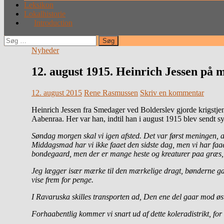
Leksikon
Lokalhistorie
Introduction
Søg
efter:
Nyheder
12. august 1915. Heinrich Jessen på 
12. august 2015
Rene Rasmussen
Skriv en kommentar
Heinrich Jessen fra Smedager ved Bolderslev gjorde krigstjene
Aabenraa. Her var han, indtil han i august 1915 blev sendt sy
Søndag morgen skal vi igen afsted. Det var først meningen, at
Middagsmad har vi ikke faaet den sidste dag, men vi har faa
bondegaard, men der er mange heste og kreaturer paa græs, 
Jeg lægger især mærke til den mærkelige dragt, bønderne gaar
vise frem for penge.
I Ravaruska skilles transporten ad, Den ene del gaar mod øst
Forhaabentlig kommer vi snart ud af dette koleradistrikt, for 