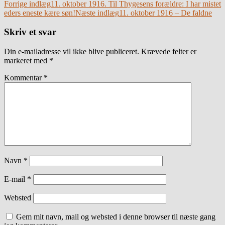
Indlægsnavigation
Forrige indlæg
11. oktober 1916. Til Thygesens forældre: I har mistet
eders eneste kære søn!
Næste indlæg
11. oktober 1916 – De faldne
Skriv et svar
Din e-mailadresse vil ikke blive publiceret.
Krævede felter er
markeret med
*
Kommentar
*
Navn
*
E-mail
*
Websted
Gem mit navn, mail og websted i denne browser til næste gang