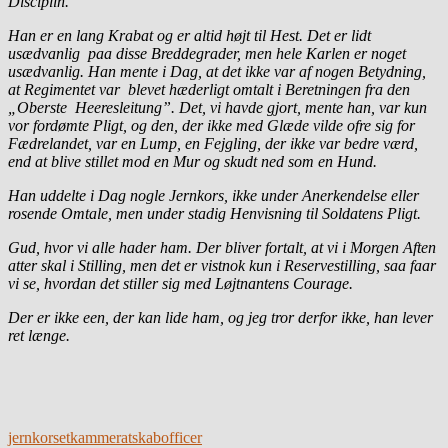
Disciplin.
Han er en lang Krabat og er altid højt til Hest. Det er lidt
usædvanlig paa disse Breddegrader, men hele Karlen er noget
usædvanlig. Han mente i Dag, at det ikke var af nogen Betydning,
at Regimentet var blevet hæderligt omtalt i Beretningen fra den
„Oberste Heeresleitung”. Det, vi havde gjort, mente han, var kun
vor fordømte Pligt, og den, der ikke med Glæde vilde ofre sig for
Fædrelandet, var en Lump, en Fejgling, der ikke var bedre værd,
end at blive stillet mod en Mur og skudt ned som en Hund.
Han uddelte i Dag nogle Jernkors, ikke under Anerkendelse eller
rosende Omtale, men under stadig Henvisning til Soldatens Pligt.
Gud, hvor vi alle hader ham. Der bliver fortalt, at vi i Morgen Aften
atter skal i Stilling, men det er vistnok kun i Reservestilling, saa faar
vi se, hvordan det stiller sig med Løjtnantens Courage.
Der er ikke een, der kan lide ham, og jeg tror derfor ikke, han lever
ret længe.
jernkorset
kammeratskab
officer