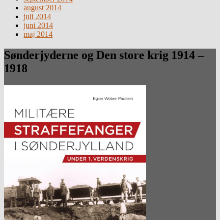
august 2014
juli 2014
juni 2014
maj 2014
Sønderjyderne og Den store krig 1914 –
1918