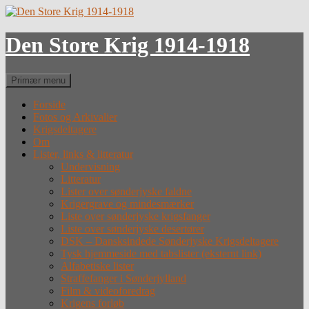
Hop
til
indhold
Den Store Krig 1914-1918
Søg
Primær menu
Forside
Fotos og Arkivalier
Krigsdeltagere
Om
Lister, links & litteratur
Undervisning
Litteratur
Lister over sønderjyske faldne
Krigergrave og mindesmærker
Liste over sønderjyske krigsfanger
Liste over sønderjyske desertører
DSK – Dansksindede Sønderjyske Krigsdeltagere
Tysk hjemmeside med tabslister (eksternt link)
Alfabetiske lister
Straffefanger i Sønderjylland
Film & videoforedrag
Krigens forløb