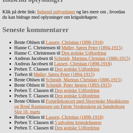
Klik på dette link:
Indsend oplysninger
og læs mere om , hvordan
du kan bidrage med oplysninger om krigsdeltagere.
Seneste kommentarer
Bente Ohlsen
til
Lausen, Christian (1898-1918)
Hanne C. Christensen
til
Møller, Søren Peter (1894-1915)
Hanne C. Christensen
til
Den gotiske Udfordring
Andreas Jacobsen
til
Schmidt, Marinus Christian (1886-1915)
Andreas Jacobsen
til
Lausen, Christian (1898-1918)
Preben T. Clausen
til
Den gotiske Udfordring
Torben
til
Møller, Søren Peter (1894-1915)
Bente Ohlsen
til
Schmidt, Marinus Christian (1886-1915)
Bente Ohlsen
til
Schmidt, Peter Jørgen (1893-1915)
Preben T. Clausen
til
Den gotiske Udfordring
Preben T. Clausen
til
Den gotiske Udfordring
Bente Ohlsen
til
Fortællekoncert med Slesvigske Musikkorps
og René Rasmussen om Første Verdenskrig på Sønderborg
Slot 18. marts
Bente Ohlsen
til
Lausen, Christian (1898-1918)
Preben T. Clausen
til
5 udvalgte krigsdeltagere
Preben T. Clausen
til
Den gotiske Udfordring