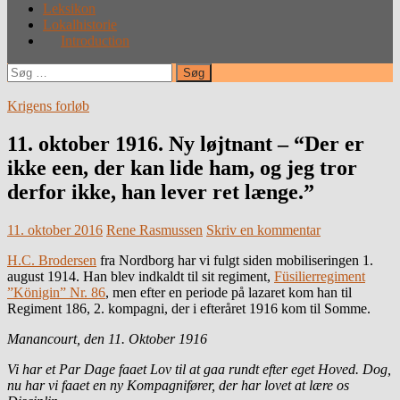
Leksikon
Lokalhistorie
Introduction
Søg
efter:
Krigens forløb
11. oktober 1916. Ny løjtnant – “Der er
ikke een, der kan lide ham, og jeg tror
derfor ikke, han lever ret længe.”
11. oktober 2016
Rene Rasmussen
Skriv en kommentar
H.C. Brodersen
fra Nordborg har vi fulgt siden mobiliseringen 1.
august 1914. Han blev indkaldt til sit regiment,
Füsilierregiment
”Königin” Nr. 86
, men efter en periode på lazaret kom han til
Regiment 186, 2. kompagni, der i efteråret 1916 kom til Somme.
Manancourt, den 11. Oktober 1916
Vi har et Par Dage faaet Lov til at gaa rundt efter eget Hoved. Dog,
nu har vi faaet en ny Kompagnifører, der har lovet at lære os