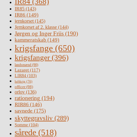
IR84
(368)
IR85
(143)
IR86
(149)
jernkorset
(145)
Jernkorset af 2. klasse
(144)
Jørgen og Inger Friis
(190)
kammeratskab
(149)
krigsfange
(650)
krigsfanger
(396)
landsmænd
(90)
Lazaret
(117)
LIR84
(103)
luftkrig
(76)
officer
(98)
orlov
(136)
rationering
(194)
RIR86
(146)
savnede
(175)
skyttegravsliv
(289)
Somme
(104)
sårede
(518)