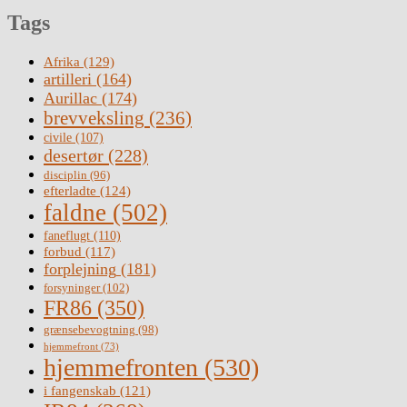
Tags
Afrika
(129)
artilleri
(164)
Aurillac
(174)
brevveksling
(236)
civile
(107)
desertør
(228)
disciplin
(96)
efterladte
(124)
faldne
(502)
faneflugt
(110)
forbud
(117)
forplejning
(181)
forsyninger
(102)
FR86
(350)
grænsebevogtning
(98)
hjemmefront
(73)
hjemmefronten
(530)
i fangenskab
(121)