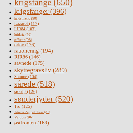
krigsfange
(650)
krigsfanger
(396)
landsmænd
(90)
Lazaret
(117)
LIR84
(103)
luftkrig
(76)
officer
(98)
orlov
(136)
rationering
(194)
RIR86
(146)
savnede
(175)
skyttegravsliv
(289)
Somme
(104)
sårede
(518)
søkrig
(126)
sønderjyder
(520)
Tro
(125)
Tønder Zeppelinbase
(81)
Verdun
(96)
østfronten
(169)