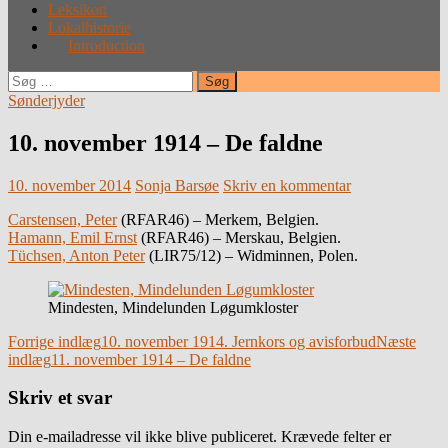
Leksikon
Lokalhistorie
Introduction
Søg
efter:
Sønderjyder
10. november 1914 – De faldne
10. november 2014
Sonja Barsøe
Skriv en kommentar
Carstensen, Peter
(RFAR46) – Merkem, Belgien.
Hamann, Emil Ernst
(RFAR46) – Merskau, Belgien.
Tüchsen, Anton Peter
(LIR75/12) – Widminnen, Polen.
Mindesten, Mindelunden Løgumkloster
Indlægsnavigation
Forrige indlæg
10. november 1914. Jernkors og avisforbud
Næste
indlæg
11. november 1914 – De faldne
Skriv et svar
Din e-mailadresse vil ikke blive publiceret.
Krævede felter er