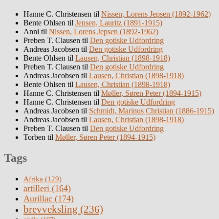
Hanne C. Christensen
til
Nissen, Lorens Jepsen (1892-1962)
Bente Ohlsen
til
Jensen, Lauritz (1891-1915)
Anni
til
Nissen, Lorens Jepsen (1892-1962)
Preben T. Clausen
til
Den gotiske Udfordring
Andreas Jacobsen
til
Den gotiske Udfordring
Bente Ohlsen
til
Lausen, Christian (1898-1918)
Preben T. Clausen
til
Den gotiske Udfordring
Andreas Jacobsen
til
Lausen, Christian (1898-1918)
Bente Ohlsen
til
Lausen, Christian (1898-1918)
Hanne C. Christensen
til
Møller, Søren Peter (1894-1915)
Hanne C. Christensen
til
Den gotiske Udfordring
Andreas Jacobsen
til
Schmidt, Marinus Christian (1886-1915)
Andreas Jacobsen
til
Lausen, Christian (1898-1918)
Preben T. Clausen
til
Den gotiske Udfordring
Torben
til
Møller, Søren Peter (1894-1915)
Tags
Afrika
(129)
artilleri
(164)
Aurillac
(174)
brevveksling
(236)