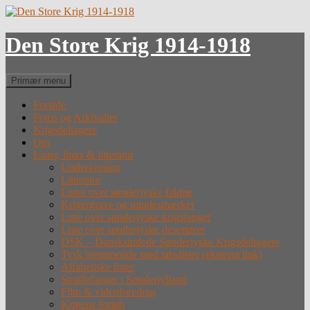
Hop
til
indhold
Den Store Krig 1914-1918
Søg
Primær menu
Forside
Fotos og Arkivalier
Krigsdeltagere
Om
Lister, links & litteratur
Undervisning
Litteratur
Lister over sønderjyske faldne
Krigergrave og mindesmærker
Liste over sønderjyske krigsfanger
Liste over sønderjyske desertører
DSK – Dansksindede Sønderjyske Krigsdeltagere
Tysk hjemmeside med tabslister (eksternt link)
Alfabetiske lister
Straffefanger i Sønderjylland
Film & videoforedrag
Krigens forløb