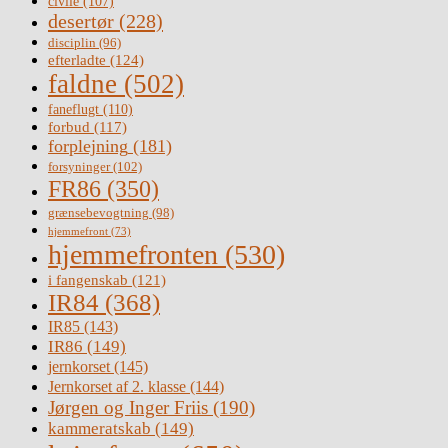
civile
(107)
desertør
(228)
disciplin
(96)
efterladte
(124)
faldne
(502)
faneflugt
(110)
forbud
(117)
forplejning
(181)
forsyninger
(102)
FR86
(350)
grænsebevogtning
(98)
hjemmefront
(73)
hjemmefronten
(530)
i fangenskab
(121)
IR84
(368)
IR85
(143)
IR86
(149)
jernkorset
(145)
Jernkorset af 2. klasse
(144)
Jørgen og Inger Friis
(190)
kammeratskab
(149)