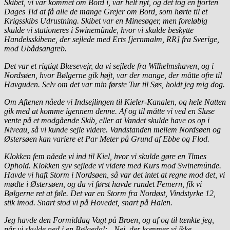
Skibet, vi var kommet om Bord i, var helt nyt, og det tog en fjorten
Dages Tid at få alle de mange Grejer om Bord, som hørte til et
Krigsskibs Udrustning. Skibet var en Minesøger, men foreløbig
skulde vi stationeres i Swinemünde, hvor vi skulde beskytte
Handelsskibene, der sejlede med Erts [jernmalm, RR] fra Sverige,
mod Ubådsangreb.
Det var et rigtigt Blæsevejr, da vi sejlede fra Wilhelmshaven, og i
Nordsøen, hvor Bølgerne gik højt, var der mange, der måtte ofre til
Havguden. Selv om det var min første Tur
til Søs, holdt jeg mig dog.
Om Aftenen nåede vi Indsejlingen til Kieler-Kanalen, og hele Natten
gik med at komme igennem denne. Af og til måtte vi ved en Sluse
vente på et modgående Skib, eller at Vandet skulde have os op i
Niveau, så vi kunde sejle videre. Vandstanden mellem Nordsøen og
Østersøen kan variere et Par Meter på Grund af Ebbe og Flod.
Klokken fem nåede vi ind til Kiel, hvor vi skulde gøre en Times
Ophold. Klokken syv sejlede vi videre med Kurs mod Swinemünde.
Havde vi haft Storm i Nordsøen, så var det intet at regne mod det, vi
mødte i Østersøen, og da vi først havde rundet Femern, fik vi
Bølgerne ret at føle. Det var en Storm fra Nordøst, Vindstyrke 12,
stik imod. Snart stod vi på Hovedet, snart på Halen.
Jeg havde den Formiddag Vagt på Broen, og af og til tænkte jeg,
når vi skulde ned i en Bølgedal: „Nej, der kommer vi ikke