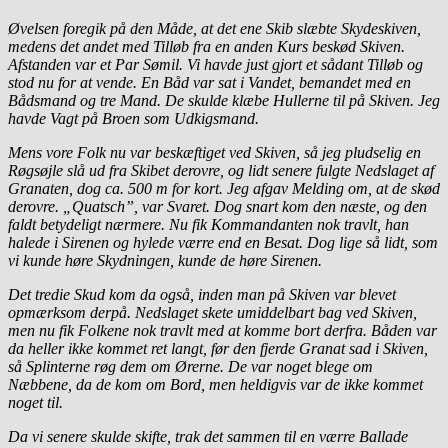
Øvelsen foregik på den Måde, at det ene Skib slæbte Skydeskiven,
medens det andet med Tilløb fra en anden Kurs beskød Skiven.
Afstanden var et Par Sømil. Vi havde just gjort et sådant Tilløb og
stod nu for at vende. En Båd var sat i Vandet, bemandet med en
Bådsmand og tre Mand. De skulde klæbe Hullerne til på Skiven. Jeg
havde Vagt på Broen som Udkigsmand.
Mens vore Folk nu var beskæftiget ved Skiven, så jeg pludselig en
Røgsøjle slå ud fra Skibet derovre, og lidt senere fulgte Nedslaget af
Granaten, dog ca. 500 m for kort. Jeg afgav Melding om, at de skød
derovre. „Quatsch”, var Svaret. Dog snart kom den næste, og den
faldt betydeligt nærmere. Nu fik Kommandanten nok travlt, han
halede i Sirenen og hylede værre end en Besat. Dog lige så lidt, som
vi kunde høre Skydningen, kunde de høre Sirenen.
Det tredie Skud kom da også, inden man på Skiven var blevet
opmærksom derpå. Nedslaget skete umiddelbart bag ved Skiven,
men nu fik Folkene nok travlt med at komme bort derfra. Båden var
da heller ikke kommet ret langt, før den fjerde Granat sad i Skiven,
så Splinterne røg dem om Ørerne. De var noget blege om
Næbbene, da de kom om Bord, men heldigvis var de ikke
kommet
noget til.
Da vi senere skulde skifte, trak det sammen til en værre Ballade