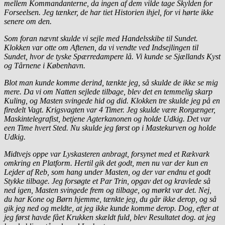
mellem Kommandanterne, da ingen af dem vilde tage Skylden for
Forseelsen. Jeg tænker, de har tiet Historien ihjel, for vi hørte ikke
senere om den.
Som foran nævnt skulde vi sejle med Handelsskibe til Sundet.
Klokken var otte om Aftenen, da vi vendte ved Indsejlingen til
Sundet, hvor de tyske Spærredampere lå. Vi kunde se Sjællands Kyst
og Tårnene i København.
Blot man kunde komme derind, tænkte jeg, så skulde de ikke se mig
mere. Da vi om Natten sejlede tilbage, blev det en temmelig skarp
Kuling, og Masten svingede hid og did. Klokken tre skulde jeg på en
firedelt Vagt. Krigsvagten var 4 Timer. Jeg skulde være Rorgænger,
Maskintelegrafist, betjene Agterkanonen og holde Udkig. Det var
een Time hvert Sted. Nu skulde jeg først op i Mastekurven og holde
Udkig.
Midtvejs oppe var Lyskasteren anbragt, forsynet med et Rækvark
omkring en Platform. Hertil gik det godt, men nu var der kun en
Lejder af Reb, som hang under Masten, og der var endnu et
godt
Stykke tilbage. Jeg forsøgte et Par Trin, opgav det og kravlede så
ned igen, Masten svingede frem og tilbage, og mørkt var det. Nej,
du har Kone og Børn hjemme, tænkte jeg, du går ikke derop, og så
gik jeg ned og meldte, at jeg ikke kunde komme derop. Dog, efter at
jeg først havde fået Krukken skældt fuld, blev Resultatet dog. at jeg