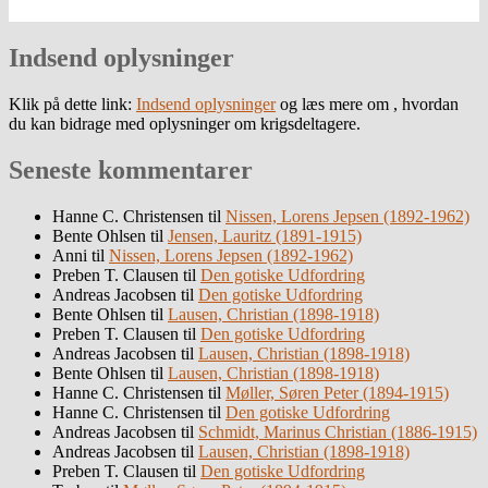
Indsend oplysninger
Klik på dette link:
Indsend oplysninger
og læs mere om , hvordan
du kan bidrage med oplysninger om krigsdeltagere.
Seneste kommentarer
Hanne C. Christensen
til
Nissen, Lorens Jepsen (1892-1962)
Bente Ohlsen
til
Jensen, Lauritz (1891-1915)
Anni
til
Nissen, Lorens Jepsen (1892-1962)
Preben T. Clausen
til
Den gotiske Udfordring
Andreas Jacobsen
til
Den gotiske Udfordring
Bente Ohlsen
til
Lausen, Christian (1898-1918)
Preben T. Clausen
til
Den gotiske Udfordring
Andreas Jacobsen
til
Lausen, Christian (1898-1918)
Bente Ohlsen
til
Lausen, Christian (1898-1918)
Hanne C. Christensen
til
Møller, Søren Peter (1894-1915)
Hanne C. Christensen
til
Den gotiske Udfordring
Andreas Jacobsen
til
Schmidt, Marinus Christian (1886-1915)
Andreas Jacobsen
til
Lausen, Christian (1898-1918)
Preben T. Clausen
til
Den gotiske Udfordring