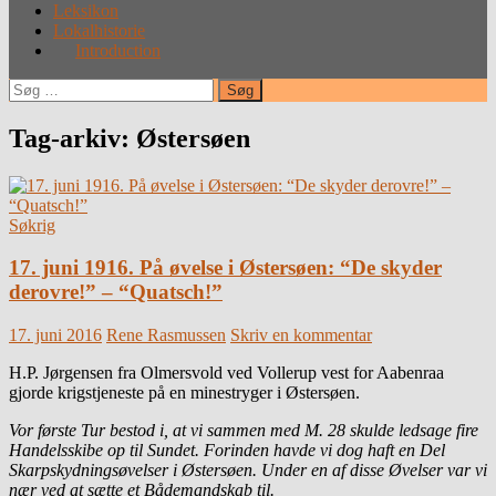
Leksikon
Lokalhistorie
Introduction
Søg
efter:
Tag-arkiv: Østersøen
Søkrig
17. juni 1916. På øvelse i Østersøen: “De skyder
derovre!” – “Quatsch!”
17. juni 2016
Rene Rasmussen
Skriv en kommentar
H.P. Jørgensen fra Olmersvold ved Vollerup vest for Aabenraa
gjorde krigstjeneste på en minestryger i Østersøen.
Vor første Tur bestod i, at vi sammen med M. 28 skulde ledsage fire
Handelsskibe op til Sundet. Forinden havde vi dog haft en Del
Skarpskydningsøvelser i Østersøen. Under en af disse Øvelser var vi
nær ved at sætte et Bådemandskab til.