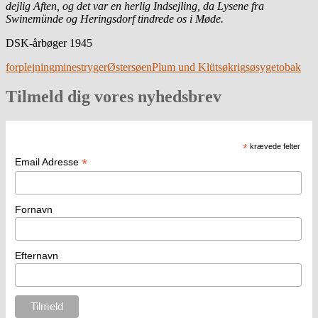
dejlig Aften, og det var en herlig Indsejling, da Lysene fra
Swinemünde og Heringsdorf tindrede os i Møde.
DSK-årbøger 1945
forplejning
minestryger
Østersøen
Plum und Klüt
søkrig
søsyge
tobak
Tilmeld dig vores nyhedsbrev
*
krævede felter
*
Email Adresse
Fornavn
Efternavn