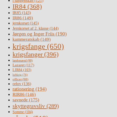
i fangenskab
(121)
IR84
(368)
IR85
(143)
IR86
(149)
jernkorset
(145)
Jernkorset af 2. klasse
(144)
Jørgen og Inger Friis
(190)
kammeratskab
(149)
krigsfange
(650)
krigsfanger
(396)
landsmænd
(90)
Lazaret
(117)
LIR84
(103)
luftkrig
(76)
officer
(98)
orlov
(136)
rationering
(194)
RIR86
(146)
savnede
(175)
skyttegravsliv
(289)
Somme
(104)