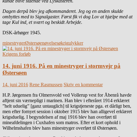
kunde blive stående ved Lyskasteren.
Dagen derpå blev jeg afkommanderet. Jeg og en anden skulde
ombyttes med to Signalgaster. Først fik vi dog Lov at hjælpe med at
tage Kul ind, et svært og beskidt Arbejde.
DSK-årbøger 1945.
minestryger
Østersøen
øvelse
søkrig
ulykker
Krigens forløb
14. juni 1916. På en minestryger i stormvejr på
Østersøen
14. juni 2016
Rene Rasmussen
Skriv en kommentar
H.P. Jørgensen fra Olmersvold ved Vollerup vest for Åbenrå havde
aftjent sin værnepligt i marinen. Han blev i efteråret 1914 erklæret
”helt uduelig” [ganz untauglich] til krigstjeneste pga. et dårligt ben,
men efter fornyet session i oktober 1915 blev han alligevel erklæret
krigsduelig. I begyndelsen af maj 1916 blev han overført til
mineafdelingen i Cuxhafen som matros. Efter et kort ophold i
Wilhelmshafen blev hans minestryger overført til Østersøen.