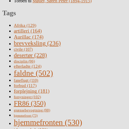
Torben
til
Møller, Søren Peter (1894-1915)
Tags
Afrika
(129)
artilleri
(164)
Aurillac
(174)
brevveksling
(236)
civile
(107)
desertør
(228)
disciplin
(96)
efterladte
(124)
faldne
(502)
faneflugt
(110)
forbud
(117)
forplejning
(181)
forsyninger
(102)
FR86
(350)
grænsebevogtning
(98)
hjemmefront
(73)
hjemmefronten
(530)