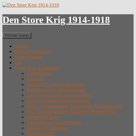
Hop
til
indhold
Den Store Krig 1914-1918
Søg
Primær menu
Forside
Fotos og Arkivalier
Krigsdeltagere
Om
Lister, links & litteratur
Undervisning
Litteratur
Lister over sønderjyske faldne
Krigergrave og mindesmærker
Liste over sønderjyske krigsfanger
Liste over sønderjyske desertører
DSK – Dansksindede Sønderjyske Krigsdeltagere
Tysk hjemmeside med tabslister (eksternt link)
Alfabetiske lister
Straffefanger i Sønderjylland
Film & videoforedrag
Krigens forløb