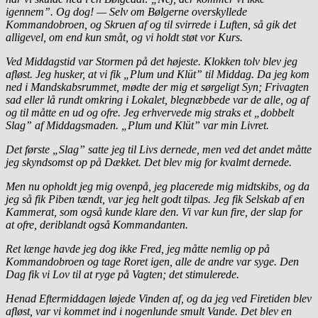
igennem”. Og dog! — Selv om Bølgerne overskyllede
Kommandobroen, og Skruen af og til svirrede i Luften, så gik det
alligevel, om end kun småt, og vi holdt støt vor Kurs.
Ved Middagstid var Stormen på det højeste. Klokken tolv blev jeg
afløst. Jeg husker, at vi fik „Plum und Klüt” til Middag. Da jeg kom
ned i Mandskabsrummet, mødte der mig et sørgeligt Syn; Frivagten
sad eller lå rundt omkring i Lokalet, blegnæbbede var de alle, og af
og til måtte en ud og ofre. Jeg erhvervede mig straks et „dobbelt
Slag” af Middagsmaden. „Plum und Klüt” var min Livret.
Det første „Slag” satte jeg til Livs dernede, men ved det andet måtte
jeg skyndsomst op på Dækket. Det blev mig for kvalmt dernede.
Men nu opholdt jeg mig ovenpå, jeg placerede mig midtskibs, og da
jeg så fik Piben tændt, var jeg helt godt tilpas. Jeg fik Selskab af en
Kammerat, som også kunde klare den. Vi var kun fire, der slap for
at ofre, deriblandt også Kommandanten.
Ret længe havde jeg dog ikke Fred, jeg måtte nemlig op på
Kommandobroen og tage Roret igen, alle de andre var syge. Den
Dag fik vi Lov til at ryge på Vagten; det stimulerede.
Henad Eftermiddagen løjede Vinden af, og da jeg ved Firetiden blev
afløst, var vi kommet ind i nogenlunde smult Vande. Det blev en