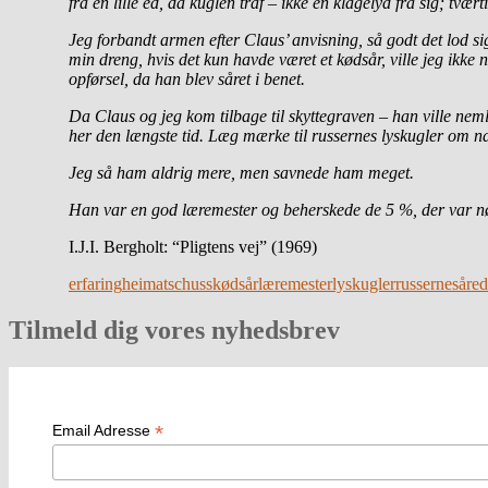
fra en lille ed, da kuglen traf – ikke en klagelyd fra sig; t
Jeg forbandt armen efter Claus’ anvisning, så godt det lod si
min dreng, hvis det kun havde været et kødsår, ville jeg ikke
n
opførsel, da han blev såret i benet.
Da Claus og jeg kom tilbage til skyttegraven – han ville ne
her den længste tid. Læg mærke til russernes lyskugler om na
Jeg så ham aldrig mere, men savnede ham meget.
Han var en god læremester og beherskede de 5 %, der var nø
I.J.I. Bergholt: “Pligtens vej” (1969)
erfaring
heimatschuss
kødsår
læremester
lyskugler
russerne
såre
Tilmeld dig vores nyhedsbrev
*
Email Adresse