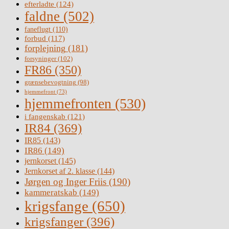
efterladte
(124)
faldne
(502)
faneflugt
(110)
forbud
(117)
forplejning
(181)
forsyninger
(102)
FR86
(350)
grænsebevogtning
(98)
hjemmefront
(73)
hjemmefronten
(530)
i fangenskab
(121)
IR84
(369)
IR85
(143)
IR86
(149)
jernkorset
(145)
Jernkorset af 2. klasse
(144)
Jørgen og Inger Friis
(190)
kammeratskab
(149)
krigsfange
(650)
krigsfanger
(396)