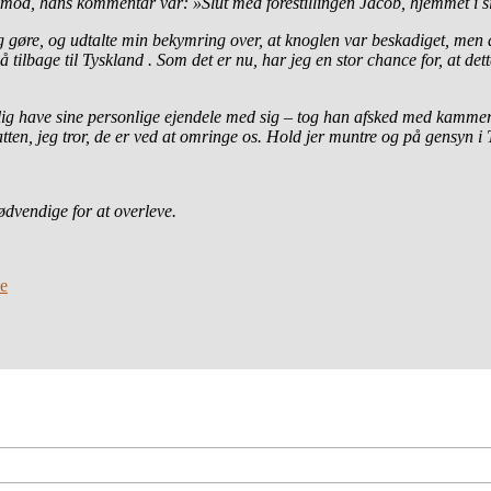
værtimod, hans kommentar var: »Slut med forestillingen Jacob, hjemmet i s
g gøre, og udtalte min bekymring over, at knoglen var beskadiget, men de
å tilbage til Tyskland . Som det er nu, har jeg en stor chance for, at de
mlig have sine personlige ejendele med sig – tog han afsked med kamme
tten, jeg tror, de er ved at omringe os. Hold jer muntre og på gensyn i
dvendige for at overleve.
de