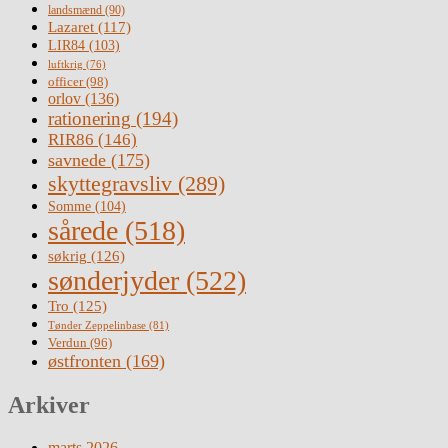
landsmænd
(90)
Lazaret
(117)
LIR84
(103)
luftkrig
(76)
officer
(98)
orlov
(136)
rationering
(194)
RIR86
(146)
savnede
(175)
skyttegravsliv
(289)
Somme
(104)
sårede
(518)
søkrig
(126)
sønderjyder
(522)
Tro
(125)
Tønder Zeppelinbase
(81)
Verdun
(96)
østfronten
(169)
Arkiver
marts 2026