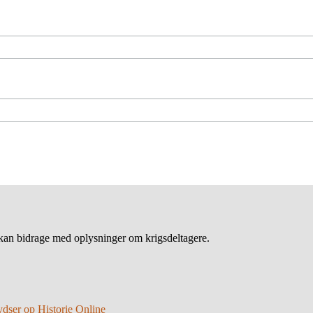
an bidrage med oplysninger om krigsdeltagere.
ydser op Historie Online