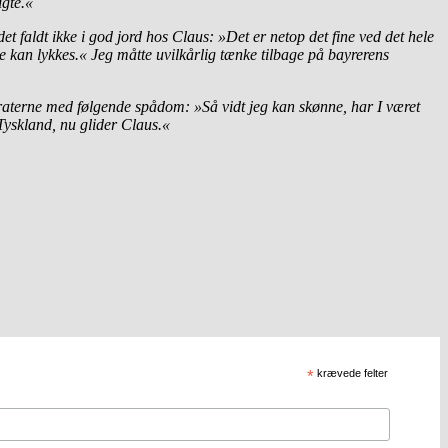
igte.«
t faldt ikke i god jord hos Claus: »Det er netop det fine ved det hele
tte kan lykkes.« Jeg måtte uvilkårlig tænke tilbage på bayrerens
raterne med følgende spådom: »Så vidt jeg kan skønne, har I været
 Tyskland, nu glider Claus.«
*
krævede felter