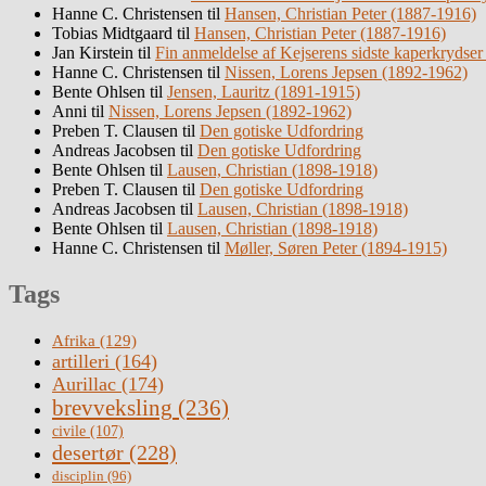
Hanne C. Christensen
til
Hansen, Christian Peter (1887-1916)
Tobias Midtgaard
til
Hansen, Christian Peter (1887-1916)
Jan Kirstein
til
Fin anmeldelse af Kejserens sidste kaperkrydser
Hanne C. Christensen
til
Nissen, Lorens Jepsen (1892-1962)
Bente Ohlsen
til
Jensen, Lauritz (1891-1915)
Anni
til
Nissen, Lorens Jepsen (1892-1962)
Preben T. Clausen
til
Den gotiske Udfordring
Andreas Jacobsen
til
Den gotiske Udfordring
Bente Ohlsen
til
Lausen, Christian (1898-1918)
Preben T. Clausen
til
Den gotiske Udfordring
Andreas Jacobsen
til
Lausen, Christian (1898-1918)
Bente Ohlsen
til
Lausen, Christian (1898-1918)
Hanne C. Christensen
til
Møller, Søren Peter (1894-1915)
Tags
Afrika
(129)
artilleri
(164)
Aurillac
(174)
brevveksling
(236)
civile
(107)
desertør
(228)
disciplin
(96)