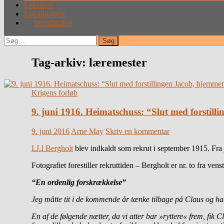
Leksikon
Lokalhistorie
Introduction
Søg
efter:
Tag-arkiv: læremester
Krigens forløb
9. juni 1916. Heimatschuss: “Slut med forstilli
9. juni 2016
Arne May
Skriv en kommentar
I.J.I Bergholt
blev indkaldt som rekrut i september 1915. Fra 
Fotografiet forestiller rekruttiden – Bergholt er nr. to fra vens
“En ordenlig forskrækkelse”
Jeg måtte tit i de kommende år tænke tilbage på Claus og hans
En af de følgende nætter, da vi atter bar »ryttere« frem, fik