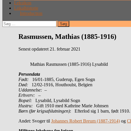
Leksikon
Lokalhistorie
Introduction
Søg
efter:
Rasmussen, Mathias (1885-1916)
Senest opdateret 21. februar 2021
Mathias Rasmussen (1885-1916) Lysabild
Persondata
Født:
16/01-1885, Guderup, Egen Sogn
Død:
12/02-1916, Houthoulst, Belgien
Uddannelse:
–
Erhverv:
–
Bopæl:
Lysabild, Lysabild Sogn
Hustru:
Gift 1910 med Kathrine Marie Johnsen
Børn (før krigsafslutningen)
: Efterlod sig 1 barn, født 1910.
Andet: Svoger til
Johannes Robert Breum (1887-1914)
og
Ch
Militære løbebane før krigen