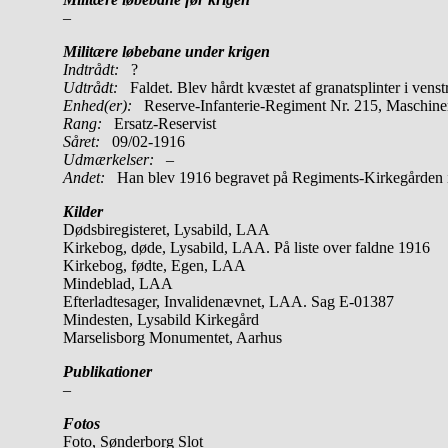
–
Militære løbebane under krigen
Indtrådt:
?
Udtrådt:
Faldet. Blev hårdt kvæstet af granatsplinter i vens
Enhed(er):
Reserve-Infanterie-Regiment Nr. 215, Maschi
Rang:
Ersatz-Reservist
Såret:
09/02-1916
Udmærkelser: –
Andet:
Han blev 1916 begravet på Regiments-Kirkegården 
Kilder
Dødsbiregisteret, Lysabild, LAA
Kirkebog, døde, Lysabild, LAA. På liste over faldne 1916
Kirkebog, fødte, Egen, LAA
Mindeblad, LAA
Efterladtesager, Invalidenævnet, LAA. Sag E-01387
Mindesten, Lysabild Kirkegård
Marselisborg Monumentet, Aarhus
Publikationer
–
Fotos
Foto, Sønderborg Slot