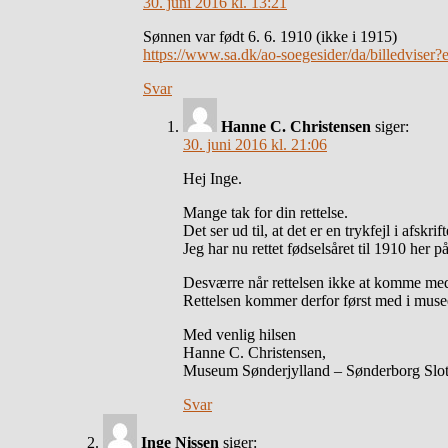
30. juni 2016 kl. 13:21
Sønnen var født 6. 6. 1910 (ikke i 1915)
https://www.sa.dk/ao-soegesider/da/billedvis
Svar
Hanne C. Christensen
siger:
30. juni 2016 kl. 21:06
Hej Inge.
Mange tak for din rettelse.
Det ser ud til, at det er en trykfejl i afskri
Jeg har nu rettet fødselsåret til 1910 her 
Desværre når rettelsen ikke at komme med 
Rettelsen kommer derfor først med i musee
Med venlig hilsen
Hanne C. Christensen,
Museum Sønderjylland – Sønderborg Slot
Svar
Inge Nissen
siger: