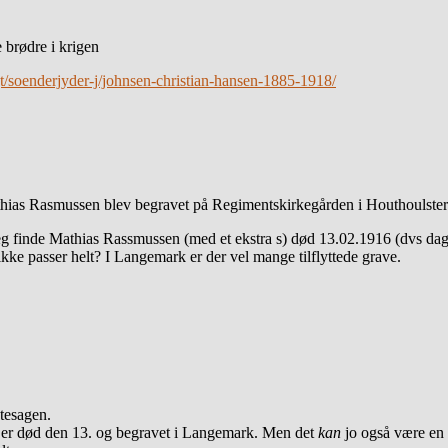
 brødre i krigen
t/soenderjyder-j/johnsen-christian-hansen-1885-1918/
Mathias Rasmussen blev begravet på Regimentskirkegården i Houthoulste
eg finde Mathias Rassmussen (med et ekstra s) død 13.02.1916 (dvs dage
ke passer helt? I Langemark er der vel mange tilflyttede grave.
dtesagen.
er død den 13. og begravet i Langemark. Men det
kan
jo også være en 