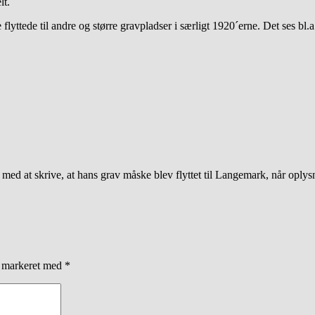
lt.
flyttede til andre og større gravpladser i særligt 1920´erne. Det ses bl
s med at skrive, at hans grav måske blev flyttet til Langemark, når oply
r markeret med
*