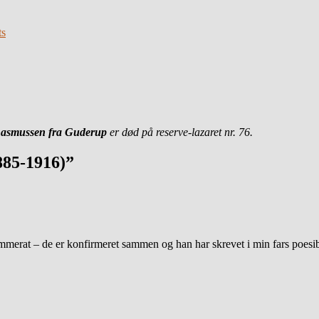
Rasmussen fra Guderup
er død på reserve-lazaret nr. 76.
885-1916)”
merat – de er konfirmeret sammen og han har skrevet i min fars poes