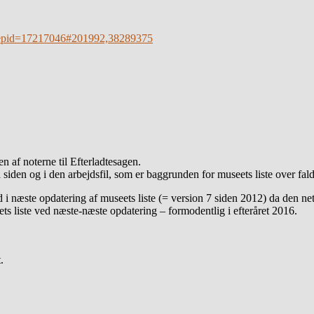
er?epid=17217046#201992,38289375
ften af noterne til Efterladtesagen.
på siden og i den arbejdsfil, som er baggrunden for museets liste over fal
i næste opdatering af museets liste (= version 7 siden 2012) da den net
ts liste ved næste-næste opdatering – formodentlig i efteråret 2016.
.