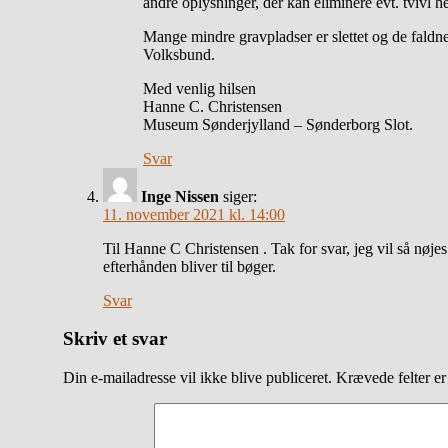
andre oplysninger, der kan eliminere evt. tvivl he
Mange mindre gravpladser er slettet og de faldne 
Volksbund.
Med venlig hilsen
Hanne C. Christensen
Museum Sønderjylland – Sønderborg Slot.
Svar
Inge Nissen
siger:
11. november 2021 kl. 14:00
Til Hanne C Christensen . Tak for svar, jeg vil så nøje
efterhånden bliver til bøger.
Svar
Skriv et svar
Din e-mailadresse vil ikke blive publiceret.
Krævede felter e