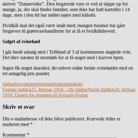
skriver ”Dannevirke”. Den begærede vare er ved at slippe op for
mange, ja, der skal findes familier, som ikke har haft kartofler i 14
dage, men i den tid har måttet nøjes med kålrabi.
Hvidkål skal det også være småt med; mangen husmor har gået
forgæves til grøntvarehandlerne for at få et hvidkålshoved.
Salget af svinekød
I går fandt udsalg sted i Toftlund af 3 af kommunens slagtede svin.
Det blev næsten til stormløb for at få noget med i kurven hjem.
Ingen fik noget skænket, thi enhver måtte betale svinekødet med en
ret antagelig pris pundet.
faldne
forsyninger
hjemmefronten
tabslister
Indlægsnavigation
Forrige indlæg
25. februar 1916 – De faldne
Næste indlæg
26. februar
1916. Dagen for stormen på Navarin-Ferme
Skriv et svar
Din e-mailadresse vil ikke blive publiceret.
Krævede felter er
markeret med
*
Kommentar
*