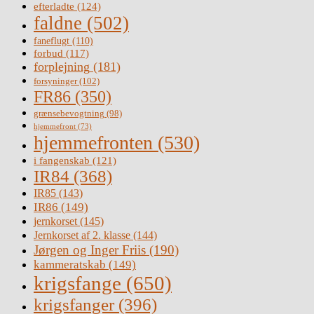
efterladte
(124)
faldne
(502)
faneflugt
(110)
forbud
(117)
forplejning
(181)
forsyninger
(102)
FR86
(350)
grænsebevogtning
(98)
hjemmefront
(73)
hjemmefronten
(530)
i fangenskab
(121)
IR84
(368)
IR85
(143)
IR86
(149)
jernkorset
(145)
Jernkorset af 2. klasse
(144)
Jørgen og Inger Friis
(190)
kammeratskab
(149)
krigsfange
(650)
krigsfanger
(396)