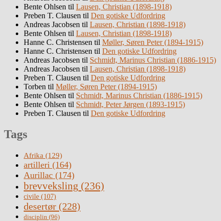
Bente Ohlsen
til
Lausen, Christian (1898-1918)
Preben T. Clausen
til
Den gotiske Udfordring
Andreas Jacobsen
til
Lausen, Christian (1898-1918)
Bente Ohlsen
til
Lausen, Christian (1898-1918)
Hanne C. Christensen
til
Møller, Søren Peter (1894-1915)
Hanne C. Christensen
til
Den gotiske Udfordring
Andreas Jacobsen
til
Schmidt, Marinus Christian (1886-1915)
Andreas Jacobsen
til
Lausen, Christian (1898-1918)
Preben T. Clausen
til
Den gotiske Udfordring
Torben
til
Møller, Søren Peter (1894-1915)
Bente Ohlsen
til
Schmidt, Marinus Christian (1886-1915)
Bente Ohlsen
til
Schmidt, Peter Jørgen (1893-1915)
Preben T. Clausen
til
Den gotiske Udfordring
Tags
Afrika
(129)
artilleri
(164)
Aurillac
(174)
brevveksling
(236)
civile
(107)
desertør
(228)
disciplin
(96)