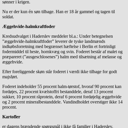
sønner i krigen.
Nu er der kun én søn tilbage. Han er 18 år gammel og tagen til
soldat.
Æggehvide-halmkraftfoder
Kredsudvalget i Haderslev meddeler bl.a.: Under betegnelsen
”æggehvide-halmkraftfoder” leverer de tyske landmænds
indkøbsforretning med begrænset hæftelse i Berlin et fortrinligt
fodermiddel til heste, hornkvæg og svin. Foderet består af malet og
præpareret (”ausgeschlosenes”) halm med tilsætning af melasse og
æggehvide.
Efter foreliggende skøn står foderet i værdi ikke tilbage for godt
majsført.
Foderet indeholder 55 procent halm-tørstof, hvoraf 90 procent kan
fordøjes, 22 procent kvælstoffri bestanddele, deraf 13 procent
sukker, 10 procent råprotein, deraf 6 procent fordøjelig æggehvide
og 2 procent mineralbestanddele. Vandindholdet overstiger ikke 14
procent.
Kartofler
er dagens brændende spørgsmål i ikke få familier i Haderslev,