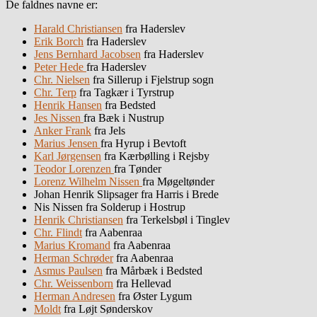
De faldnes navne er:
Harald Christiansen
fra Haderslev
Erik Borch
fra Haderslev
Jens Bernhard Jacobsen
fra Haderslev
Peter Hede
fra Haderslev
Chr. Nielsen
fra Sillerup i Fjelstrup sogn
Chr. Terp
fra Tagkær i Tyrstrup
Henrik Hansen
fra Bedsted
Jes Nissen
fra Bæk i Nustrup
Anker Frank
fra Jels
Marius Jensen
fra Hyrup i Bevtoft
Karl Jørgensen
fra Kærbølling i Rejsby
Teodor Lorenzen
fra Tønder
Lorenz Wilhelm Nissen
fra Møgeltønder
Johan Henrik Slipsager fra Harris i Brede
Nis Nissen fra Solderup i Hostrup
Henrik Christiansen
fra Terkelsbøl i Tinglev
Chr. Flindt
fra Aabenraa
Marius Kromand
fra Aabenraa
Herman Schrøder
fra Aabenraa
Asmus Paulsen
fra Mårbæk i Bedsted
Chr. Weissenborn
fra Hellevad
Herman Andresen
fra Øster Lygum
Moldt
fra Løjt Sønderskov