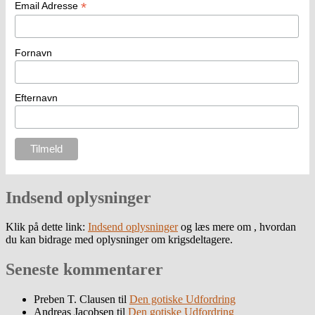
*
Email Adresse
Fornavn
Efternavn
Indsend oplysninger
Klik på dette link:
Indsend oplysninger
og læs mere om , hvordan
du kan bidrage med oplysninger om krigsdeltagere.
Seneste kommentarer
Preben T. Clausen
til
Den gotiske Udfordring
Andreas Jacobsen
til
Den gotiske Udfordring