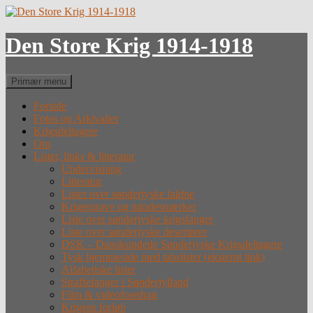
Hop
til
indhold
Den Store Krig 1914-1918
Søg
Primær menu
Forside
Fotos og Arkivalier
Krigsdeltagere
Om
Lister, links & litteratur
Undervisning
Litteratur
Lister over sønderjyske faldne
Krigergrave og mindesmærker
Liste over sønderjyske krigsfanger
Liste over sønderjyske desertører
DSK – Dansksindede Sønderjyske Krigsdeltagere
Tysk hjemmeside med tabslister (eksternt link)
Alfabetiske lister
Straffefanger i Sønderjylland
Film & videoforedrag
Krigens forløb