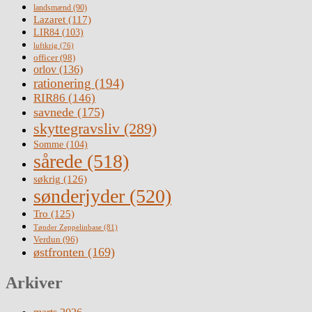
landsmænd
(90)
Lazaret
(117)
LIR84
(103)
luftkrig
(76)
officer
(98)
orlov
(136)
rationering
(194)
RIR86
(146)
savnede
(175)
skyttegravsliv
(289)
Somme
(104)
sårede
(518)
søkrig
(126)
sønderjyder
(520)
Tro
(125)
Tønder Zeppelinbase
(81)
Verdun
(96)
østfronten
(169)
Arkiver