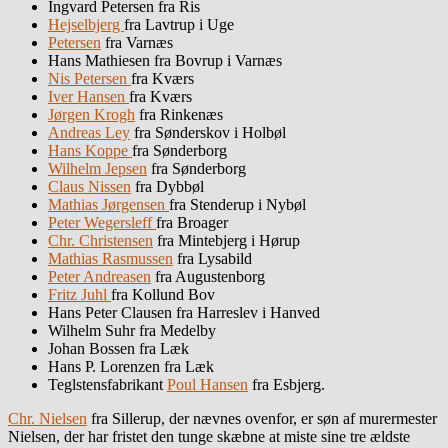
Ingvard Petersen fra Ris
Hejselbjerg
fra Lavtrup i Uge
Petersen
fra Varnæs
Hans Mathiesen fra Bovrup i Varnæs
Nis Petersen
fra Kværs
Iver Hansen
fra Kværs
Jørgen Krogh
fra Rinkenæs
Andreas Ley
fra Sønderskov i Holbøl
Hans Koppe
fra Sønderborg
Wilhelm Jepsen
fra Sønderborg
Claus Nissen
fra Dybbøl
Mathias Jørgensen
fra Stenderup i Nybøl
Peter Wegersleff
fra Broager
Chr. Christensen
fra Mintebjerg i Hørup
Mathias Rasmussen
fra Lysabild
Peter Andreasen
fra Augustenborg
Fritz Juhl
fra Kollund Bov
Hans Peter Clausen fra Harreslev i Hanved
Wilhelm Suhr fra Medelby
Johan Bossen fra Læk
Hans P. Lorenzen fra Læk
Teglstensfabrikant
Poul Hansen
fra Esbjerg.
Chr. Nielsen
fra Sillerup, der nævnes ovenfor, er søn af murermester
Nielsen, der har fristet den tunge skæbne at miste sine tre ældste