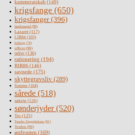
kammeratskab
(149)
krigsfange
(650)
krigsfanger
(396)
landsmænd
(90)
Lazaret
(117)
LIR84
(103)
luftkrig
(76)
officer
(98)
orlov
(136)
rationering
(194)
RIR86
(146)
savnede
(175)
skyttegravsliv
(289)
Somme
(104)
sårede
(518)
søkrig
(126)
sønderjyder
(520)
Tro
(125)
Tønder Zeppelinbase
(81)
Verdun
(96)
østfronten
(169)