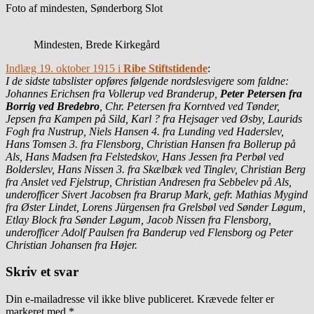
Foto af mindesten, Sønderborg Slot
Mindesten, Brede Kirkegård
Indlæg 19. oktober 1915 i
Ribe Stiftstidende
:
I de sidste tabslister opføres følgende nordslesvigere som faldne:
Johannes Erichsen fra Vollerup ved Branderup,
Peter Petersen fra
Borrig ved Bredebro
, Chr. Petersen fra Korntved ved Tønder,
Jepsen fra Kampen på Sild, Karl ? fra Hejsager ved Øsby, Laurids
Fogh fra Nustrup, Niels Hansen 4. fra Lunding ved Haderslev,
Hans Tomsen 3. fra Flensborg, Christian Hansen fra Bollerup på
Als, Hans Madsen fra Felstedskov, Hans Jessen fra Perbøl ved
Bolderslev, Hans Nissen 3. fra Skælbæk ved Tinglev, Christian Berg
fra Anslet ved Fjelstrup, Christian Andresen fra Sebbelev på Als,
underofficer Sivert Jacobsen fra Brarup Mark, gefr. Mathias Mygind
fra Øster Lindet, Lorens Jürgensen fra Grelsbøl ved Sønder Løgum,
Etlay Block fra Sønder Løgum, Jacob Nissen fra Flensborg,
underofficer Adolf Paulsen fra Banderup ved Flensborg og Peter
Christian Johansen fra Højer.
Skriv et svar
Din e-mailadresse vil ikke blive publiceret.
Krævede felter er
markeret med
*