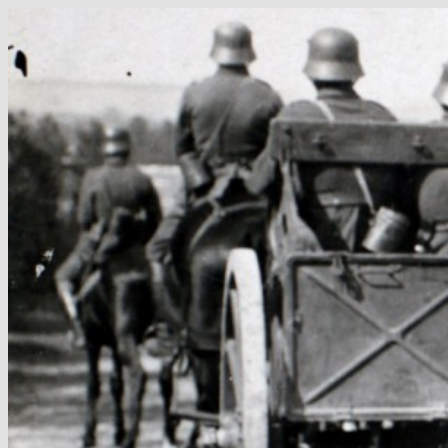
Hop
til
indhold