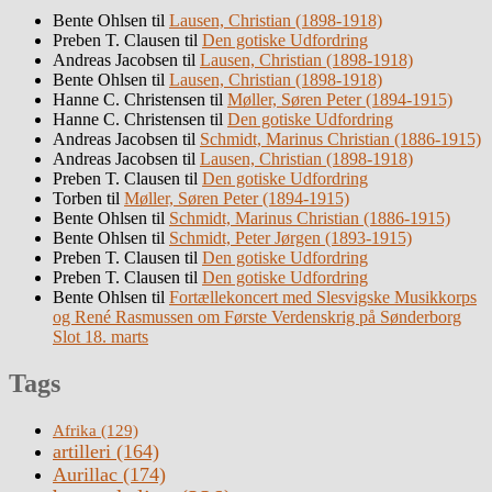
Bente Ohlsen
til
Lausen, Christian (1898-1918)
Preben T. Clausen
til
Den gotiske Udfordring
Andreas Jacobsen
til
Lausen, Christian (1898-1918)
Bente Ohlsen
til
Lausen, Christian (1898-1918)
Hanne C. Christensen
til
Møller, Søren Peter (1894-1915)
Hanne C. Christensen
til
Den gotiske Udfordring
Andreas Jacobsen
til
Schmidt, Marinus Christian (1886-1915)
Andreas Jacobsen
til
Lausen, Christian (1898-1918)
Preben T. Clausen
til
Den gotiske Udfordring
Torben
til
Møller, Søren Peter (1894-1915)
Bente Ohlsen
til
Schmidt, Marinus Christian (1886-1915)
Bente Ohlsen
til
Schmidt, Peter Jørgen (1893-1915)
Preben T. Clausen
til
Den gotiske Udfordring
Preben T. Clausen
til
Den gotiske Udfordring
Bente Ohlsen
til
Fortællekoncert med Slesvigske Musikkorps
og René Rasmussen om Første Verdenskrig på Sønderborg
Slot 18. marts
Tags
Afrika
(129)
artilleri
(164)
Aurillac
(174)