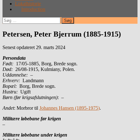
Lokalhistorie
Introduction
Søg
efter:
Petersen, Peter Bjerrum (1885-1915)
Senest opdateret 29. marts 2024
Persondata
Født:
17/05-1885, Borg, Brede sogn.
Død:
26/08-1915, Kulmiany, Polen.
Uddannelse:
–
Erhverv:
Landmann
Bopæl:
Borg, Brede sogn.
Hustru:
Ugift
Børn (før krigsafslutningen)
: –
Andet
: Morbror til
Johannes Hansen (1895-1975)
.
Militære løbebane før krigen
–
Militære løbebane under krigen