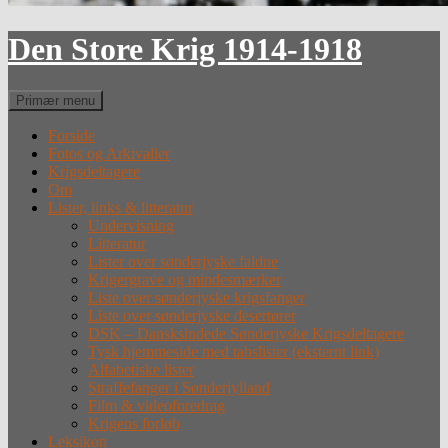
Den Store Krig 1914-1918
Søg
Primær menu
Forside
Fotos og Arkivalier
Krigsdeltagere
Om
Lister, links & litteratur
Undervisning
Litteratur
Lister over sønderjyske faldne
Krigergrave og mindesmærker
Liste over sønderjyske krigsfanger
Liste over sønderjyske desertører
DSK – Dansksindede Sønderjyske Krigsdeltagere
Tysk hjemmeside med tabslister (eksternt link)
Alfabetiske lister
Straffefanger i Sønderjylland
Film & videoforedrag
Krigens forløb
Leksikon