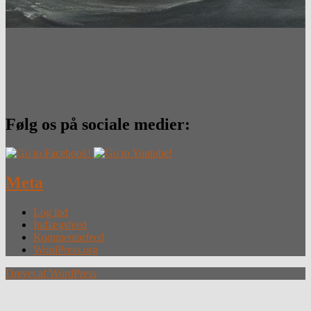
Følg os på sociale medier:
Meta
Log ind
Indlægsfeed
Kommentarfeed
WordPress.org
Drevet af WordPress