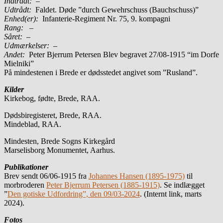
Indtrådt:
–
Udtrådt:
Faldet. Døde ”durch Gewehrschuss (Bauchschuss)”
Enhed(er):
Infanterie-Regiment Nr. 75, 9. kompagni
Rang:
–
Såret:
–
Udmærkelser: –
Andet:
Peter Bjerrum Petersen Blev begravet 27/08-1915 “im Dorfe
Mielniki”
På mindestenen i Brede er dødsstedet angivet som ”Rusland”.
Kilder
Kirkebog, fødte, Brede, RAA.
Dødsbiregisteret, Brede, RAA.
Mindeblad, RAA.
Mindesten, Brede Sogns Kirkegård
Marselisborg Monumentet, Aarhus.
Publikationer
Brev sendt 06/06-1915 fra
Johannes Hansen (1895-1975)
til
morbroderen
Peter Bjerrum Petersen (1885-1915)
. Se indlægget
”
Den gotiske Udfordring”, den 09/03-2024
. (Internt link, marts
2024).
Fotos