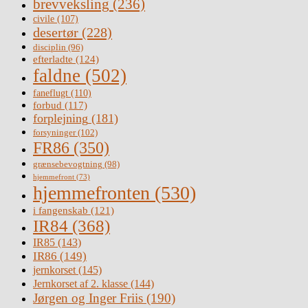
brevveksling
(236)
civile
(107)
desertør
(228)
disciplin
(96)
efterladte
(124)
faldne
(502)
faneflugt
(110)
forbud
(117)
forplejning
(181)
forsyninger
(102)
FR86
(350)
grænsebevogtning
(98)
hjemmefront
(73)
hjemmefronten
(530)
i fangenskab
(121)
IR84
(368)
IR85
(143)
IR86
(149)
jernkorset
(145)
Jernkorset af 2. klasse
(144)
Jørgen og Inger Friis
(190)