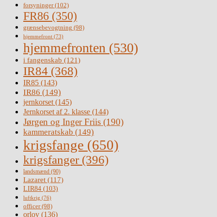
forsyninger
(102)
FR86
(350)
grænsebevogtning
(98)
hjemmefront
(73)
hjemmefronten
(530)
i fangenskab
(121)
IR84
(368)
IR85
(143)
IR86
(149)
jernkorset
(145)
Jernkorset af 2. klasse
(144)
Jørgen og Inger Friis
(190)
kammeratskab
(149)
krigsfange
(650)
krigsfanger
(396)
landsmænd
(90)
Lazaret
(117)
LIR84
(103)
luftkrig
(76)
officer
(98)
orlov
(136)