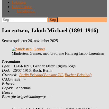
Leksikon
Lokalhistorie
Introduction
Søg
efter:
Lorentzen, Jakob Michael (1891-1916)
Senest opdateret 26. november 2025
Mindesten, Genner, med brødrene Hans og Jacob Lorentzen
Persondata
Født:
12/04-1891, Genner, Øster Løgum Sogn
Død:
26/07-1916, Buch, Berlin
Gravsted:
Berlin Friedhof Pankow XII (Bucher Friedhof)
Uddannelse:
–
Erhverv:
–
Bopæl:
Aabenraa
Hustru:
–
Børn (før krigsafslutningen)
: –