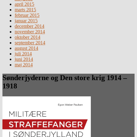
april 2015
marts 2015
februar 2015
januar 2015
december 2014
november 2014
oktober 2014
september 2014
august 2014
juli 2014
juni 2014
maj 2014
Sønderjyderne og Den store krig 1914 –
1918