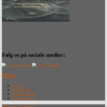
Følg os på sociale medier:
Meta
Log ind
Indlægsfeed
Kommentarfeed
WordPress.org
Drevet af WordPress