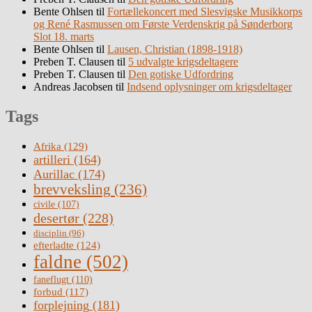
Bente Ohlsen
til
Fortællekoncert med Slesvigske Musikkorps
og René Rasmussen om Første Verdenskrig på Sønderborg
Slot 18. marts
Bente Ohlsen
til
Lausen, Christian (1898-1918)
Preben T. Clausen
til
5 udvalgte krigsdeltagere
Preben T. Clausen
til
Den gotiske Udfordring
Andreas Jacobsen
til
Indsend oplysninger om krigsdeltager
Tags
Afrika
(129)
artilleri
(164)
Aurillac
(174)
brevveksling
(236)
civile
(107)
desertør
(228)
disciplin
(96)
efterladte
(124)
faldne
(502)
faneflugt
(110)
forbud
(117)
forplejning
(181)