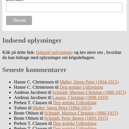
Indsend oplysninger
Klik på dette link:
Indsend oplysninger
og læs mere om , hvordan
du kan bidrage med oplysninger om krigsdeltagere.
Seneste kommentarer
Hanne C. Christensen
til
Møller, Søren Peter (1894-1915)
Hanne C. Christensen
til
Den gotiske Udfordring
Andreas Jacobsen
til
Schmidt, Marinus Christian (1886-1915)
Andreas Jacobsen
til
Lausen, Christian (1898-1918)
Preben T. Clausen
til
Den gotiske Udfordring
Torben
til
Møller, Søren Peter (1894-1915)
Bente Ohlsen
til
Schmidt, Marinus Christian (1886-1915)
Bente Ohlsen
til
Schmidt, Peter Jørgen (1893-1915)
Preben T. Clausen
til
Den gotiske Udfordring
Preben T. Clausen
til
Den gotiske Udfordring