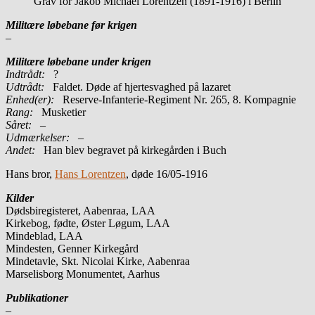
Grav for Jakob Michael Lorentzen (1891-1916) i Berlin
Militære løbebane før krigen
–
Militære løbebane under krigen
Indtrådt:
?
Udtrådt:
Faldet. Døde af hjertesvaghed på lazaret
Enhed(er):
Reserve-Infanterie-Regiment Nr. 265, 8. Kompagnie
Rang:
Musketier
Såret:
–
Udmærkelser: –
Andet:
Han blev begravet på kirkegården i Buch
Hans bror,
Hans Lorentzen
, døde 16/05-1916
Kilder
Dødsbiregisteret, Aabenraa, LAA
Kirkebog, fødte, Øster Løgum, LAA
Mindeblad, LAA
Mindesten, Genner Kirkegård
Mindetavle, Skt. Nicolai Kirke, Aabenraa
Marselisborg Monumentet, Aarhus
Publikationer
–