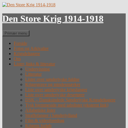
Hop
til
indhold
Den Store Krig 1914-1918
Søg
Primær menu
Forside
Fotos og Arkivalier
Krigsdeltagere
Om
Lister, links & litteratur
Undervisning
Litteratur
Lister over sønderjyske faldne
Krigergrave og mindesmærker
Liste over sønderjyske krigsfanger
Liste over sønderjyske desertører
DSK – Dansksindede Sønderjyske Krigsdeltagere
Tysk hjemmeside med tabslister (eksternt link)
Alfabetiske lister
Straffefanger i Sønderjylland
Film & videoforedrag
Krigens forløb