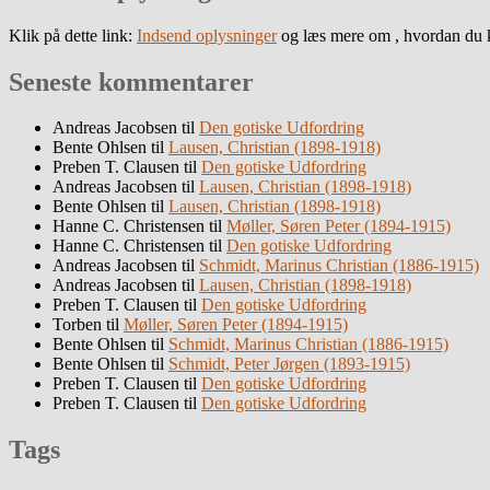
Klik på dette link:
Indsend oplysninger
og læs mere om , hvordan du k
Seneste kommentarer
Andreas Jacobsen
til
Den gotiske Udfordring
Bente Ohlsen
til
Lausen, Christian (1898-1918)
Preben T. Clausen
til
Den gotiske Udfordring
Andreas Jacobsen
til
Lausen, Christian (1898-1918)
Bente Ohlsen
til
Lausen, Christian (1898-1918)
Hanne C. Christensen
til
Møller, Søren Peter (1894-1915)
Hanne C. Christensen
til
Den gotiske Udfordring
Andreas Jacobsen
til
Schmidt, Marinus Christian (1886-1915)
Andreas Jacobsen
til
Lausen, Christian (1898-1918)
Preben T. Clausen
til
Den gotiske Udfordring
Torben
til
Møller, Søren Peter (1894-1915)
Bente Ohlsen
til
Schmidt, Marinus Christian (1886-1915)
Bente Ohlsen
til
Schmidt, Peter Jørgen (1893-1915)
Preben T. Clausen
til
Den gotiske Udfordring
Preben T. Clausen
til
Den gotiske Udfordring
Tags