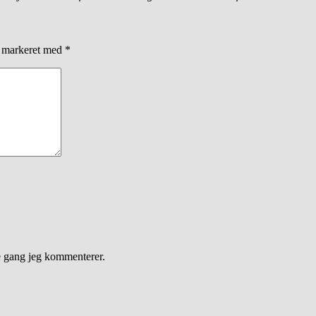
r markeret med
*
e gang jeg kommenterer.