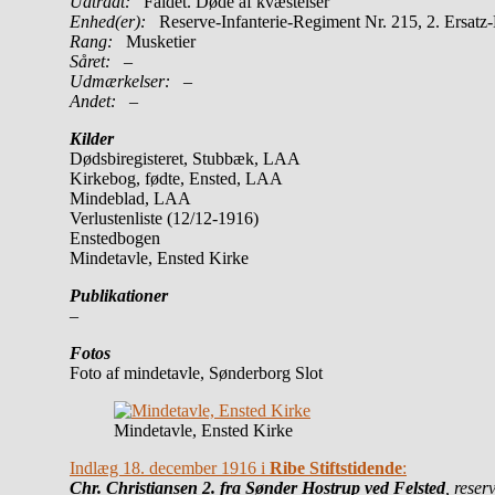
Udtrådt:
Faldet. Døde af kvæstelser
Enhed(er):
Reserve-Infanterie-Regiment Nr. 215, 2. Ersa
Rang:
Musketier
Såret:
–
Udmærkelser: –
Andet:
–
Kilder
Dødsbiregisteret, Stubbæk, LAA
Kirkebog, fødte, Ensted, LAA
Mindeblad, LAA
Verlustenliste (12/12-1916)
Enstedbogen
Mindetavle, Ensted Kirke
Publikationer
–
Fotos
Foto af mindetavle, Sønderborg Slot
Mindetavle, Ensted Kirke
Indlæg 18. december 1916 i
Ribe Stiftstidende
:
Chr. Christiansen 2. fra Sønder Hostrup ved Felsted
, reser