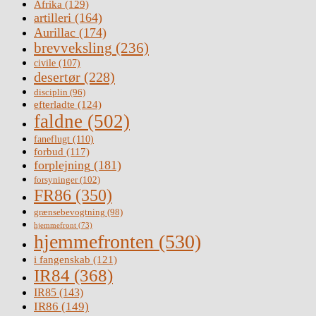
Afrika
(129)
artilleri
(164)
Aurillac
(174)
brevveksling
(236)
civile
(107)
desertør
(228)
disciplin
(96)
efterladte
(124)
faldne
(502)
faneflugt
(110)
forbud
(117)
forplejning
(181)
forsyninger
(102)
FR86
(350)
grænsebevogtning
(98)
hjemmefront
(73)
hjemmefronten
(530)
i fangenskab
(121)
IR84
(368)
IR85
(143)
IR86
(149)