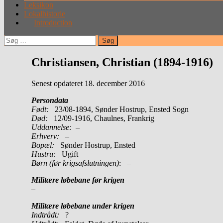
Leksikon
Lokalhistorie
Introduction
Søg
efter:
Christiansen, Christian (1894-1916)
Senest opdateret 18. december 2016
Persondata
Født:
23/08-1894, Sønder Hostrup, Ensted Sogn
Død:
12/09-1916, Chaulnes, Frankrig
Uddannelse:
–
Erhverv:
–
Bopæl:
Sønder Hostrup, Ensted
Hustru:
Ugift
Børn (før krigsafslutningen)
: –
Militære løbebane før krigen
–
Militære løbebane under krigen
Indtrådt:
?