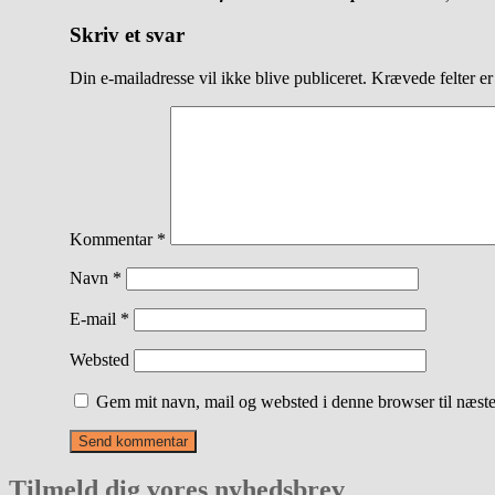
Skriv et svar
Din e-mailadresse vil ikke blive publiceret.
Krævede felter e
Kommentar
*
Navn
*
E-mail
*
Websted
Gem mit navn, mail og websted i denne browser til næst
Tilmeld dig vores nyhedsbrev