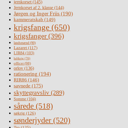
jernkorset
(145)
Jernkorset af 2. klasse
(144)
Jørgen og Inger Friis
(190)
kammeratskab
(149)
krigsfange
(650)
krigsfanger
(396)
landsmænd
(90)
Lazaret
(117)
LIR84
(103)
luftkrig
(76)
officer
(98)
orlov
(136)
rationering
(194)
RIR86
(146)
savnede
(175)
skyttegravsliv
(289)
Somme
(104)
sårede
(518)
søkrig
(126)
sønderjyder
(520)
Tro
(125)