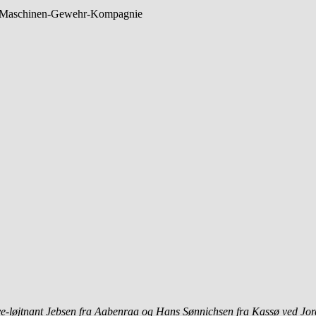
tz-Maschinen-Gewehr-Kompagnie
ve-løjtnant Jebsen fra Aabenraa og Hans Sønnichsen fra Kassø ved Jordk