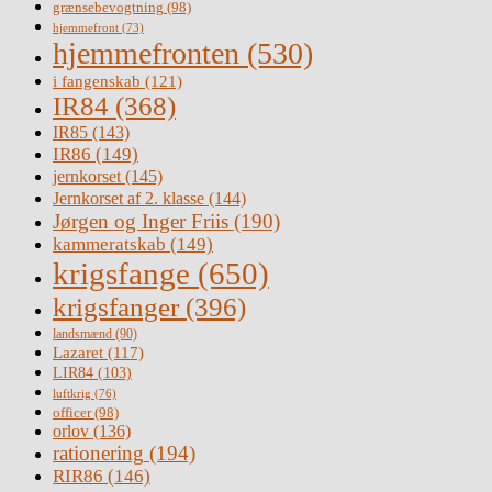
grænsebevogtning
(98)
hjemmefront
(73)
hjemmefronten
(530)
i fangenskab
(121)
IR84
(368)
IR85
(143)
IR86
(149)
jernkorset
(145)
Jernkorset af 2. klasse
(144)
Jørgen og Inger Friis
(190)
kammeratskab
(149)
krigsfange
(650)
krigsfanger
(396)
landsmænd
(90)
Lazaret
(117)
LIR84
(103)
luftkrig
(76)
officer
(98)
orlov
(136)
rationering
(194)
RIR86
(146)