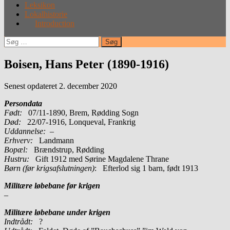
Leksikon
Lokalhistorie
Introduction
Søg
efter:
Boisen, Hans Peter (1890-1916)
Senest opdateret 2. december 2020
Persondata
Født:
07/11-1890, Brem, Rødding Sogn
Død:
22/07-1916, Lonqueval, Frankrig
Uddannelse:
–
Erhverv:
Landmann
Bopæl:
Brændstrup, Rødding
Hustru:
Gift 1912 med Sørine Magdalene Thrane
Børn (før krigsafslutningen)
: Efterlod sig 1 barn, født 1913
Militære løbebane før krigen
–
Militære løbebane under krigen
Indtrådt:
?