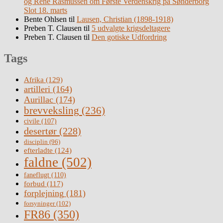
og René Rasmussen om Første Verdenskrig på Sønderborg
Slot 18. marts
Bente Ohlsen
til
Lausen, Christian (1898-1918)
Preben T. Clausen
til
5 udvalgte krigsdeltagere
Preben T. Clausen
til
Den gotiske Udfordring
Tags
Afrika
(129)
artilleri
(164)
Aurillac
(174)
brevveksling
(236)
civile
(107)
desertør
(228)
disciplin
(96)
efterladte
(124)
faldne
(502)
faneflugt
(110)
forbud
(117)
forplejning
(181)
forsyninger
(102)
FR86
(350)