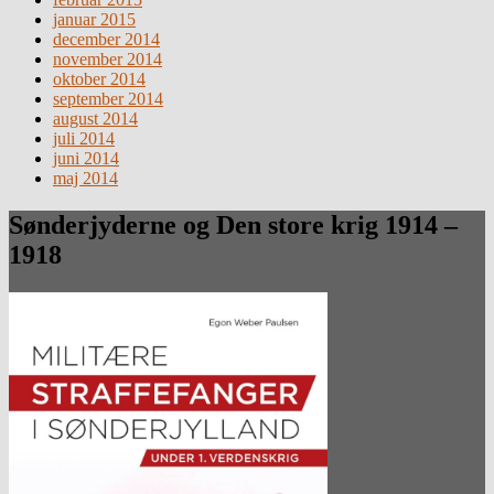
januar 2015
december 2014
november 2014
oktober 2014
september 2014
august 2014
juli 2014
juni 2014
maj 2014
Sønderjyderne og Den store krig 1914 –
1918