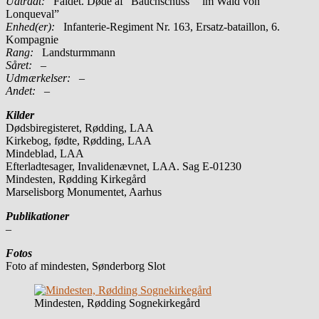
Udtrådt:
Faldet. Døde af ”Bauchschuss” ”im Wald von
Lonqueval”
Enhed(er):
Infanterie-Regiment Nr. 163, Ersatz-bataillon, 6.
Kompagnie
Rang:
Landsturmmann
Såret:
–
Udmærkelser: –
Andet:
–
Kilder
Dødsbiregisteret, Rødding, LAA
Kirkebog, fødte, Rødding, LAA
Mindeblad, LAA
Efterladtesager, Invalidenævnet, LAA. Sag E-01230
Mindesten, Rødding Kirkegård
Marselisborg Monumentet, Aarhus
Publikationer
–
Fotos
Foto af mindesten, Sønderborg Slot
Mindesten, Rødding Sognekirkegård