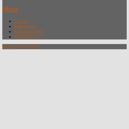
Meta
Log ind
Indlægsfeed
Kommentarfeed
WordPress.org
Drevet af WordPress