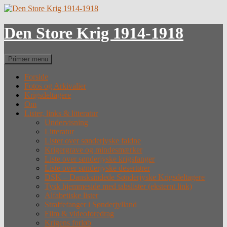
Hop
til
indhold
Den Store Krig 1914-1918
Søg
Primær menu
Forside
Fotos og Arkivalier
Krigsdeltagere
Om
Lister, links & litteratur
Undervisning
Litteratur
Lister over sønderjyske faldne
Krigergrave og mindesmærker
Liste over sønderjyske krigsfanger
Liste over sønderjyske desertører
DSK – Dansksindede Sønderjyske Krigsdeltagere
Tysk hjemmeside med tabslister (eksternt link)
Alfabetiske lister
Straffefanger i Sønderjylland
Film & videoforedrag
Krigens forløb