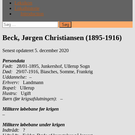
Leksikon
Lokalhistorie
Introduction
Søg
efter:
Beck, Jørgen Christiansen (1895-1916)
Senest opdateret 5. december 2020
Persondata
Født:
28/01-1895, Junkershof, Ullerup Sogn
Død:
29/07-1916, Biasches, Somme, Frankrig
Uddannelse:
–
Erhverv:
Landmann
Bopæl:
Ullerup
Hustru:
Ugift
Børn (før krigsafslutningen)
: –
Militære løbebane før krigen
–
Militære løbebane under krigen
Indtrådt:
?