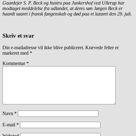
Gaardejer S. P. Beck og hustru paa Junkershof ved Ullerup har
modtaget meddelelse fra udlandet, at deres søn Jørgen Beck er
haardt saaret i fransk fangenskab og død paa et lazaret den 29. juli.
Skriv et svar
Din e-mailadresse vil ikke blive publiceret.
Krævede felter er
markeret med
*
Kommentar
*
Navn
*
E-mail
*
Websted