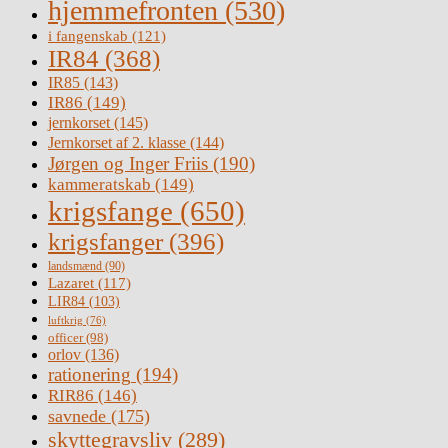
hjemmefronten
(530)
i fangenskab
(121)
IR84
(368)
IR85
(143)
IR86
(149)
jernkorset
(145)
Jernkorset af 2. klasse
(144)
Jørgen og Inger Friis
(190)
kammeratskab
(149)
krigsfange
(650)
krigsfanger
(396)
landsmænd
(90)
Lazaret
(117)
LIR84
(103)
luftkrig
(76)
officer
(98)
orlov
(136)
rationering
(194)
RIR86
(146)
savnede
(175)
skyttegravsliv
(289)