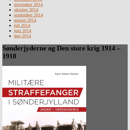
november 2014
oktober 2014
september 2014
august 2014
juli 2014
juni 2014
maj 2014
Sønderjyderne og Den store krig 1914 –
1918