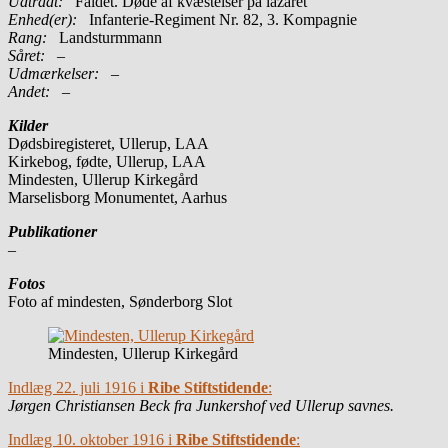
Udtrådt:
Faldet. Døde af kvæstelser på lazaret
Enhed(er):
Infanterie-Regiment Nr. 82, 3. Kompagnie
Rang:
Landsturmmann
Såret:
–
Udmærkelser: –
Andet:
–
Kilder
Dødsbiregisteret, Ullerup, LAA
Kirkebog, fødte, Ullerup, LAA
Mindesten, Ullerup Kirkegård
Marselisborg Monumentet, Aarhus
Publikationer
–
Fotos
Foto af mindesten, Sønderborg Slot
Mindesten, Ullerup Kirkegård
Indlæg 22. juli 1916 i
Ribe Stiftstidende
:
Jørgen Christiansen Beck fra Junkershof ved Ullerup savnes.
Indlæg 10. oktober 1916 i
Ribe Stiftstidende
: