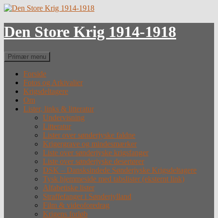
Hop
til
indhold
Den Store Krig 1914-1918
Søg
Primær menu
Forside
Fotos og Arkivalier
Krigsdeltagere
Om
Lister, links & litteratur
Undervisning
Litteratur
Lister over sønderjyske faldne
Krigergrave og mindesmærker
Liste over sønderjyske krigsfanger
Liste over sønderjyske desertører
DSK – Dansksindede Sønderjyske Krigsdeltagere
Tysk hjemmeside med tabslister (eksternt link)
Alfabetiske lister
Straffefanger i Sønderjylland
Film & videoforedrag
Krigens forløb