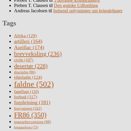
Preben T. Clausen
til
5 udvalgte krigsdeltagere
Preben T. Clausen
til
Den gotiske Udfordring
Andreas Jacobsen
til
Indsend oplysninger om krigsdeltager
Tags
Afrika
(129)
artilleri
(164)
Aurillac
(174)
brevveksling
(236)
civile
(107)
desertør
(228)
disciplin
(96)
efterladte
(124)
faldne
(502)
faneflugt
(110)
forbud
(117)
forplejning
(181)
forsyninger
(102)
FR86
(350)
grænsebevogtning
(98)
hjemmefront
(73)