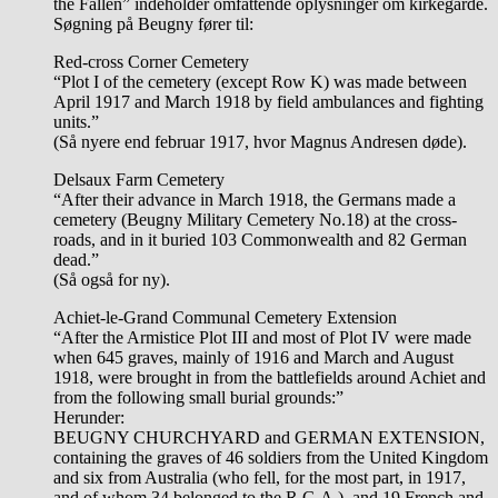
the Fallen” indeholder omfattende oplysninger om kirkegårde.
Søgning på Beugny fører til:
Red-cross Corner Cemetery
“Plot I of the cemetery (except Row K) was made between
April 1917 and March 1918 by field ambulances and fighting
units.”
(Så nyere end februar 1917, hvor Magnus Andresen døde).
Delsaux Farm Cemetery
“After their advance in March 1918, the Germans made a
cemetery (Beugny Military Cemetery No.18) at the cross-
roads, and in it buried 103 Commonwealth and 82 German
dead.”
(Så også for ny).
Achiet-le-Grand Communal Cemetery Extension
“After the Armistice Plot III and most of Plot IV were made
when 645 graves, mainly of 1916 and March and August
1918, were brought in from the battlefields around Achiet and
from the following small burial grounds:”
Herunder:
BEUGNY CHURCHYARD and GERMAN EXTENSION,
containing the graves of 46 soldiers from the United Kingdom
and six from Australia (who fell, for the most part, in 1917,
and of whom 34 belonged to the R.G.A.), and 19 French and