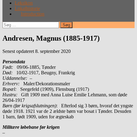
Leksikon
Lokalhistorie
Introduction
Søg
efter:
Andresen, Magnus (1885-1917)
Senest opdateret 8. september 2020
Persondata
Født:
09/06-1885, Tønder
Død:
10/02-1917, Beugny, Frankrig
Uddannelse:
–
Erhverv:
Maler/Dekorationsmaler
Bopæl:
Seegefeld (1909), Flensburg (1917)
Hustru:
Gift 1909 med Anna Luise Emilie Lehmann, som døde
26/04-1917
Børn (før krigsafslutningen)
: Efterlod sig 3 børn, hvoraf det yngste
døde 1918. 1921 var de 2 ældste børn var bosat i Tønder. Desuden
1 barn, født 1909, uden for ægteskab
Militære løbebane før krigen
–