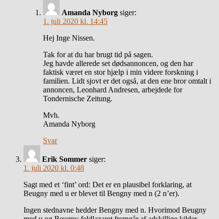
Amanda Nyborg
siger:
1. juli 2020 kl. 14:45
Hej Inge Nissen.
Tak for at du har brugt tid på sagen.
Jeg havde allerede set dødsannoncen, og den har
faktisk været en stor hjælp i min videre forskning i
familien. Lidt sjovt er det også, at den ene bror omtalt i
annoncen, Leonhard Andresen, arbejdede for
Tondernische Zeitung.
Mvh.
Amanda Nyborg
Svar
Erik Sommer
siger:
1. juli 2020 kl. 0:48
Sagt med et ‘fint’ ord: Det er en plausibel forklaring, at
Beugny med u er blevet til Bengny med n (2 n’er).
Ingen stednavne hedder Bengny med n. Hvorimod Beugny
med u og Beugny feldlazaret fremgår af adskillige kilder.