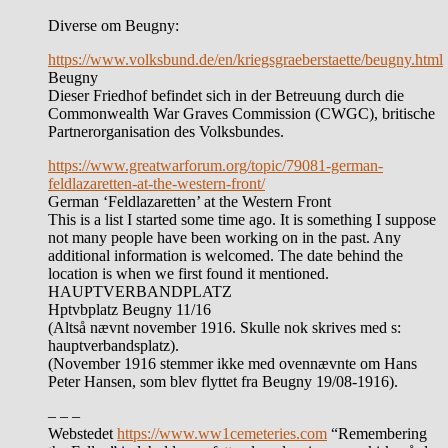
Diverse om Beugny:
https://www.volksbund.de/en/kriegsgraeberstaette/beugny.html
Beugny
Dieser Friedhof befindet sich in der Betreuung durch die
Commonwealth War Graves Commission (CWGC), britische
Partnerorganisation des Volksbundes.
https://www.greatwarforum.org/topic/79081-german-
feldlazaretten-at-the-western-front/
German ‘Feldlazaretten’ at the Western Front
This is a list I started some time ago. It is something I suppose
not many people have been working on in the past. Any
additional information is welcomed. The date behind the
location is when we first found it mentioned.
HAUPTVERBANDPLATZ
Hptvbplatz Beugny 11/16
(Altså nævnt november 1916. Skulle nok skrives med s:
hauptverbandsplatz).
(November 1916 stemmer ikke med ovennævnte om Hans
Peter Hansen, som blev flyttet fra Beugny 19/08-1916).
– – –
Webstedet
https://www.ww1cemeteries.com
“Remembering