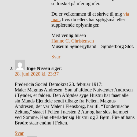
se forskel på u´er og n´er.
Du er velkommen til at skrive til mig
via
mail
, hvis du ellers har spørgsmål eller
supplerende oplysninger.
Med venlig hilsen
Hanne C. Christensen
Museum Sønderjylland – Sønderborg Slot.
Svar
Inge Nissen
siger:
28. juni 2020 kl. 23:37
Fredericia Social-Demokrat 23. februar 1917:
Maler Magnus Andresen, Søn af afdøde Natvægter Andresen
i Tønder, er falden. Den Afdødes syge Hustru har faaet alle
sin Mands Ejendele sendt tilbage fra Felten. Magnus
Andresen, der var Maler i Flensborg, har ifl. “Tondernische
Zeitung” staaet i Felten i næsten 2 Aar og har sidst kæmpet
ved Somme. Han efterlader sig Hustru og 3 Børn. Fire af hans
Brødre staar endnu i Felten.
Svar