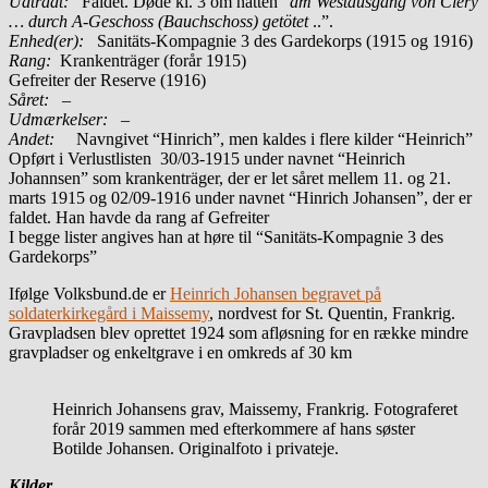
Udtrådt:
Faldet. Døde kl. 3 om natten ”
am Westausgang von Cléry
… durch A-Geschoss (Bauchschoss) getötet
..”.
Enhed(er):
Sanitäts-Kompagnie 3 des Gardekorps (1915 og 1916)
Rang:
Krankenträger (forår 1915)
Gefreiter der Reserve (1916)
Såret:
–
Udmærkelser: –
Andet:
Navngivet “Hinrich”, men kaldes i flere kilder “Heinrich”
Opført i Verlustlisten 30/03-1915 under navnet “Heinrich
Johannsen” som krankenträger, der er let såret mellem 11. og 21.
marts 1915 og 02/09-1916 under navnet “Hinrich Johansen”, der er
faldet. Han havde da rang af Gefreiter
I begge lister angives han at høre til “Sanitäts-Kompagnie 3 des
Gardekorps”
Ifølge Volksbund.de er
Heinrich Johansen begravet på
soldaterkirkegård i Maissemy
, nordvest for St. Quentin, Frankrig.
Gravpladsen blev oprettet 1924 som afløsning for en række mindre
gravpladser og enkeltgrave i en omkreds af 30 km
Heinrich Johansens grav, Maissemy, Frankrig. Fotograferet
forår 2019 sammen med efterkommere af hans søster
Botilde Johansen. Originalfoto i privateje.
Kilder