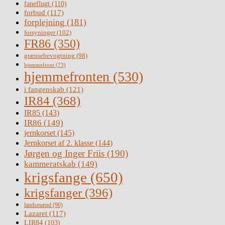
faneflugt
(110)
forbud
(117)
forplejning
(181)
forsyninger
(102)
FR86
(350)
grænsebevogtning
(98)
hjemmefront
(73)
hjemmefronten
(530)
i fangenskab
(121)
IR84
(368)
IR85
(143)
IR86
(149)
jernkorset
(145)
Jernkorset af 2. klasse
(144)
Jørgen og Inger Friis
(190)
kammeratskab
(149)
krigsfange
(650)
krigsfanger
(396)
landsmænd
(90)
Lazaret
(117)
LIR84
(103)