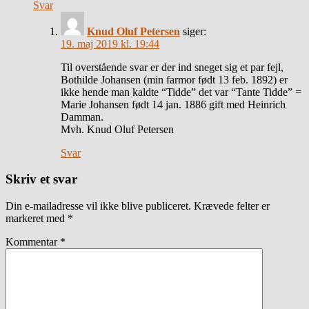
Svar
Knud Oluf Petersen
siger:
19. maj 2019 kl. 19:44
Til overstående svar er der ind sneget sig et par fejl,
Bothilde Johansen (min farmor født 13 feb. 1892) er
ikke hende man kaldte “Tidde” det var “Tante Tidde” =
Marie Johansen født 14 jan. 1886 gift med Heinrich
Damman.
Mvh. Knud Oluf Petersen
Svar
Skriv et svar
Din e-mailadresse vil ikke blive publiceret.
Krævede felter er
markeret med
*
Kommentar
*