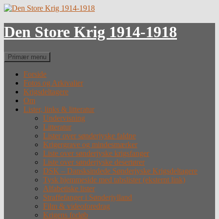
Hop
til
indhold
Den Store Krig 1914-1918
Søg
Primær menu
Forside
Fotos og Arkivalier
Krigsdeltagere
Om
Lister, links & litteratur
Undervisning
Litteratur
Lister over sønderjyske faldne
Krigergrave og mindesmærker
Liste over sønderjyske krigsfanger
Liste over sønderjyske desertører
DSK – Dansksindede Sønderjyske Krigsdeltagere
Tysk hjemmeside med tabslister (eksternt link)
Alfabetiske lister
Straffefanger i Sønderjylland
Film & videoforedrag
Krigens forløb