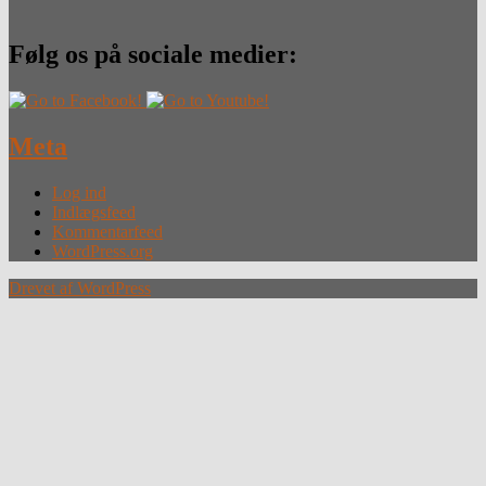
Følg os på sociale medier:
Meta
Log ind
Indlægsfeed
Kommentarfeed
WordPress.org
Drevet af WordPress