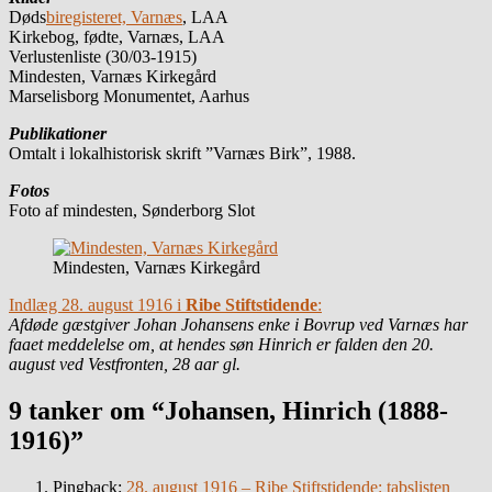
Døds
biregisteret, Varnæs
, LAA
Kirkebog, fødte, Varnæs, LAA
Verlustenliste (30/03-1915)
Mindesten, Varnæs Kirkegård
Marselisborg Monumentet, Aarhus
Publikationer
Omtalt i lokalhistorisk skrift ”Varnæs Birk”, 1988.
Fotos
Foto af mindesten, Sønderborg Slot
Mindesten, Varnæs Kirkegård
Indlæg 28. august 1916 i
Ribe Stiftstidende
:
Afdøde gæstgiver Johan Johansens enke i Bovrup ved Varnæs har
faaet meddelelse om, at hendes søn Hinrich er falden den 20.
august ved Vestfronten, 28 aar gl.
9 tanker om “Johansen, Hinrich (1888-
1916)”
Pingback:
28. august 1916 – Ribe Stiftstidende: tabslisten