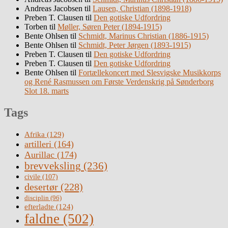
Andreas Jacobsen
til
Lausen, Christian (1898-1918)
Preben T. Clausen
til
Den gotiske Udfordring
Torben
til
Møller, Søren Peter (1894-1915)
Bente Ohlsen
til
Schmidt, Marinus Christian (1886-1915)
Bente Ohlsen
til
Schmidt, Peter Jørgen (1893-1915)
Preben T. Clausen
til
Den gotiske Udfordring
Preben T. Clausen
til
Den gotiske Udfordring
Bente Ohlsen
til
Fortællekoncert med Slesvigske Musikkorps
og René Rasmussen om Første Verdenskrig på Sønderborg
Slot 18. marts
Tags
Afrika
(129)
artilleri
(164)
Aurillac
(174)
brevveksling
(236)
civile
(107)
desertør
(228)
disciplin
(96)
efterladte
(124)
faldne
(502)