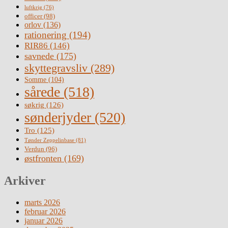
luftkrig
(76)
officer
(98)
orlov
(136)
rationering
(194)
RIR86
(146)
savnede
(175)
skyttegravsliv
(289)
Somme
(104)
sårede
(518)
søkrig
(126)
sønderjyder
(520)
Tro
(125)
Tønder Zeppelinbase
(81)
Verdun
(96)
østfronten
(169)
Arkiver
marts 2026
februar 2026
januar 2026