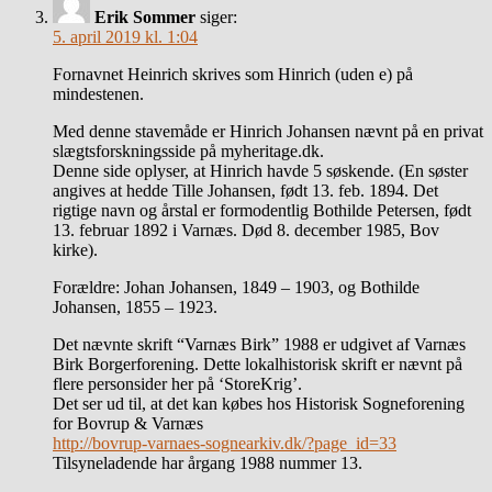
Erik Sommer
siger:
5. april 2019 kl. 1:04
Fornavnet Heinrich skrives som Hinrich (uden e) på
mindestenen.
Med denne stavemåde er Hinrich Johansen nævnt på en privat
slægtsforskningsside på myheritage.dk.
Denne side oplyser, at Hinrich havde 5 søskende. (En søster
angives at hedde Tille Johansen, født 13. feb. 1894. Det
rigtige navn og årstal er formodentlig Bothilde Petersen, født
13. februar 1892 i Varnæs. Død 8. december 1985, Bov
kirke).
Forældre: Johan Johansen, 1849 – 1903, og Bothilde
Johansen, 1855 – 1923.
Det nævnte skrift “Varnæs Birk” 1988 er udgivet af Varnæs
Birk Borgerforening. Dette lokalhistorisk skrift er nævnt på
flere personsider her på ‘StoreKrig’.
Det ser ud til, at det kan købes hos Historisk Sogneforening
for Bovrup & Varnæs
http://bovrup-varnaes-sognearkiv.dk/?page_id=33
Tilsyneladende har årgang 1988 nummer 13.