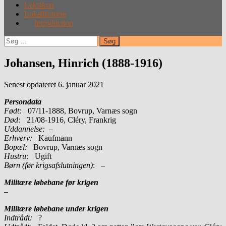
Leksikon
Lokalhistorie
Introduction
Søg
efter:
Johansen, Hinrich (1888-1916)
Senest opdateret 6. januar 2021
Persondata
Født:
07/11-1888, Bovrup, Varnæs sogn
Død:
21/08-1916, Cléry, Frankrig
Uddannelse:
–
Erhverv:
Kaufmann
Bopæl:
Bovrup, Varnæs sogn
Hustru:
Ugift
Børn (før krigsafslutningen)
: –
Militære løbebane før krigen
–
Militære løbebane under krigen
Indtrådt:
?