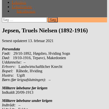
Leksikon
Lokalhistorie
Introduction
Søg
efter:
Jepsen, Truels Nielsen (1892-1916)
Senest opdateret 13. februar 2021
Persondata
Født:
29/10-1892, Høgsbro, Hviding Sogn
Død:
19/10-1916, Tepavci, Makedonien
Uddannelse:
–
Erhverv:
Landwirtschaftlicher Knecht
Bopæl:
Råhede, Hviding
Hustru:
Ugift
Børn (før krigsafslutningen)
: –
Militære løbebane før krigen
Indkaldt 20/09-1913
Militære løbebane under krigen
Indtrådt: –