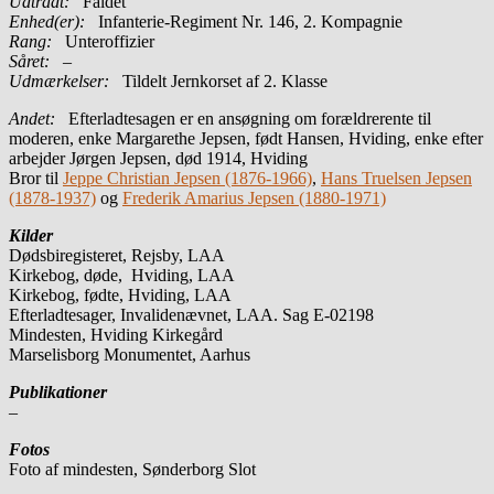
Udtrådt:
Faldet
Enhed(er):
Infanterie-Regiment Nr. 146, 2. Kompagnie
Rang:
Unteroffizier
Såret:
–
Udmærkelser:
Tildelt Jernkorset af 2. Klasse
Andet:
Efterladtesagen er en ansøgning om forældrerente til
moderen, enke Margarethe Jepsen, født Hansen, Hviding, enke efter
arbejder Jørgen Jepsen, død 1914, Hviding
Bror til
Jeppe Christian Jepsen (1876-1966)
,
Hans Truelsen Jepsen
(1878-1937)
og
Frederik Amarius Jepsen (1880-1971)
Kilder
Dødsbiregisteret, Rejsby, LAA
Kirkebog, døde, Hviding, LAA
Kirkebog, fødte, Hviding, LAA
Efterladtesager, Invalidenævnet, LAA. Sag E-02198
Mindesten, Hviding Kirkegård
Marselisborg Monumentet, Aarhus
Publikationer
–
Fotos
Foto af mindesten, Sønderborg Slot