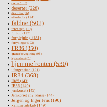
civile
(107)
desertør
(228)
disciplin
(96)
efterladte
(124)
faldne
(502)
faneflugt
(110)
forbud
(117)
forplejning
(181)
forsyninger
(102)
FR86
(350)
grænsebevogtning
(98)
hjemmefront
(73)
hjemmefronten
(530)
i fangenskab
(121)
IR84
(368)
IR85
(143)
IR86
(149)
jernkorset
(145)
Jernkorset af 2. klasse
(144)
Jørgen og Inger Friis
(190)
kammeratskab
(149)