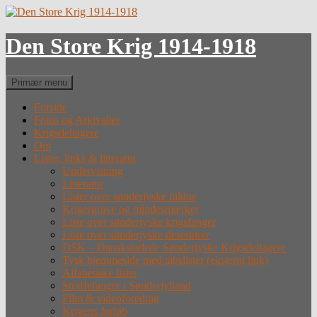
Hop
til
indhold
Den Store Krig 1914-1918
Søg
Primær menu
Forside
Fotos og Arkivalier
Krigsdeltagere
Om
Lister, links & litteratur
Undervisning
Litteratur
Lister over sønderjyske faldne
Krigergrave og mindesmærker
Liste over sønderjyske krigsfanger
Liste over sønderjyske desertører
DSK – Dansksindede Sønderjyske Krigsdeltagere
Tysk hjemmeside med tabslister (eksternt link)
Alfabetiske lister
Straffefanger i Sønderjylland
Film & videoforedrag
Krigens forløb