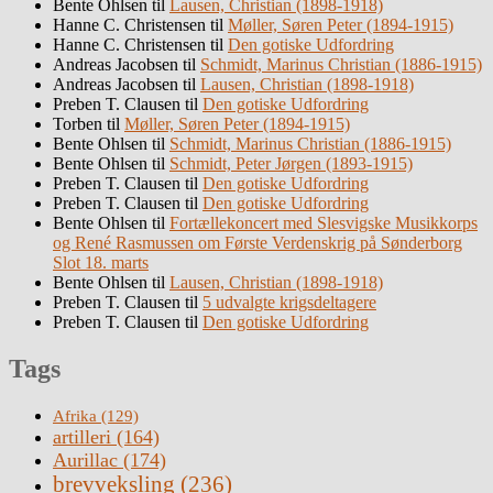
Bente Ohlsen
til
Lausen, Christian (1898-1918)
Hanne C. Christensen
til
Møller, Søren Peter (1894-1915)
Hanne C. Christensen
til
Den gotiske Udfordring
Andreas Jacobsen
til
Schmidt, Marinus Christian (1886-1915)
Andreas Jacobsen
til
Lausen, Christian (1898-1918)
Preben T. Clausen
til
Den gotiske Udfordring
Torben
til
Møller, Søren Peter (1894-1915)
Bente Ohlsen
til
Schmidt, Marinus Christian (1886-1915)
Bente Ohlsen
til
Schmidt, Peter Jørgen (1893-1915)
Preben T. Clausen
til
Den gotiske Udfordring
Preben T. Clausen
til
Den gotiske Udfordring
Bente Ohlsen
til
Fortællekoncert med Slesvigske Musikkorps
og René Rasmussen om Første Verdenskrig på Sønderborg
Slot 18. marts
Bente Ohlsen
til
Lausen, Christian (1898-1918)
Preben T. Clausen
til
5 udvalgte krigsdeltagere
Preben T. Clausen
til
Den gotiske Udfordring
Tags
Afrika
(129)
artilleri
(164)
Aurillac
(174)
brevveksling
(236)