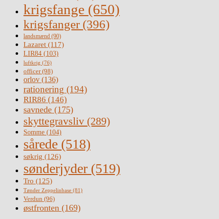
krigsfange
(650)
krigsfanger
(396)
landsmænd
(90)
Lazaret
(117)
LIR84
(103)
luftkrig
(76)
officer
(98)
orlov
(136)
rationering
(194)
RIR86
(146)
savnede
(175)
skyttegravsliv
(289)
Somme
(104)
sårede
(518)
søkrig
(126)
sønderjyder
(519)
Tro
(125)
Tønder Zeppelinbase
(81)
Verdun
(96)
østfronten
(169)