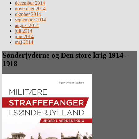
december 2014
november 2014
oktober 2014
september 2014
august 2014
juli 2014
juni 2014
maj 2014
Sønderjyderne og Den store krig 1914 –
1918