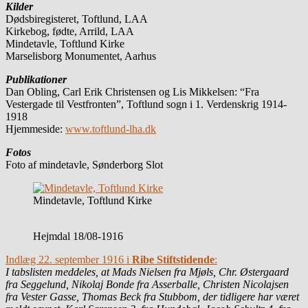
Kilder
Dødsbiregisteret, Toftlund, LAA
Kirkebog, fødte, Arrild, LAA
Mindetavle, Toftlund Kirke
Marselisborg Monumentet, Aarhus
Publikationer
Dan Obling, Carl Erik Christensen og Lis Mikkelsen: “Fra
Vestergade til Vestfronten”, Toftlund sogn i 1. Verdenskrig 1914-
1918
Hjemmeside:
www.toftlund-lha.dk
Fotos
Foto af mindetavle, Sønderborg Slot
Mindetavle, Toftlund Kirke
Hejmdal 18/08-1916
Indlæg 22. september 1916 i
Ribe Stiftstidende
:
I tabslisten meddeles, at Mads Nielsen fra Mjøls, Chr. Østergaard
fra Seggelund, Nikolaj Bonde fra Asserballe, Christen Nicolajsen
fra Vester Gasse, Thomas Beck fra Stubbom, der tidligere har været