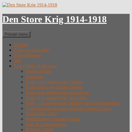
Hop
til
indhold
Den Store Krig 1914-1918
Søg
Primær menu
Forside
Fotos og Arkivalier
Krigsdeltagere
Om
Lister, links & litteratur
Undervisning
Litteratur
Lister over sønderjyske faldne
Krigergrave og mindesmærker
Liste over sønderjyske krigsfanger
Liste over sønderjyske desertører
DSK – Dansksindede Sønderjyske Krigsdeltagere
Tysk hjemmeside med tabslister (eksternt link)
Alfabetiske lister
Straffefanger i Sønderjylland
Film & videoforedrag
Krigens forløb