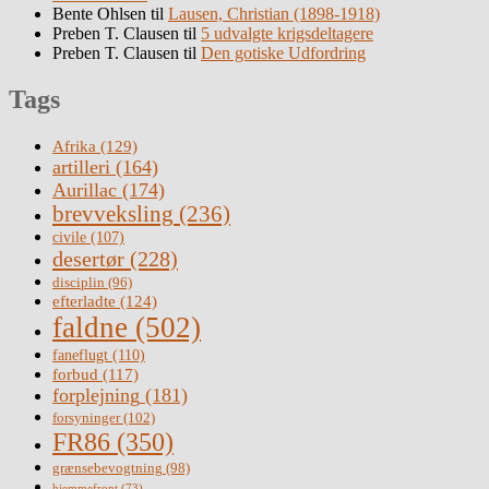
Bente Ohlsen
til
Lausen, Christian (1898-1918)
Preben T. Clausen
til
5 udvalgte krigsdeltagere
Preben T. Clausen
til
Den gotiske Udfordring
Tags
Afrika
(129)
artilleri
(164)
Aurillac
(174)
brevveksling
(236)
civile
(107)
desertør
(228)
disciplin
(96)
efterladte
(124)
faldne
(502)
faneflugt
(110)
forbud
(117)
forplejning
(181)
forsyninger
(102)
FR86
(350)
grænsebevogtning
(98)
hjemmefront
(73)