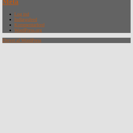
Meta
Log ind
Indlægsfeed
Kommentarfeed
WordPress.org
Drevet af WordPress