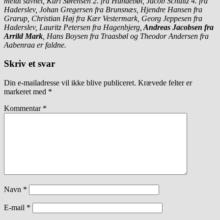
meldt savnet, Karl Sørensen 2. fra Hundebøl, Jacob Schultz 4. fra
Haderslev, Johan Gregersen fra Brunsnæs, Hjendre Hansen fra
Grarup, Christian Høj fra Kær Vestermark, Georg Jeppesen fra
Haderslev, Lauritz Petersen fra Hagenbjerg,
Andreas Jacobsen fra
Arrild Mark
, Hans Boysen fra Traasbøl og Theodor Andersen fra
Aabenraa er faldne.
Skriv et svar
Din e-mailadresse vil ikke blive publiceret.
Krævede felter er
markeret med
*
Kommentar
*
Navn
*
E-mail
*