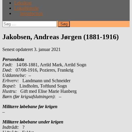
Leksikon
Lokalhistorie
Introduction
Søg
efter:
Jakobsen, Andreas Jørgen (1881-1916)
Senest opdateret 3. januar 2021
Persondata
Født:
14/08-1881, Arrild Mark, Arrild Sogn
Død:
07/08-1916, Pozieres, Frankrig
Uddannelse:
–
Erhverv:
Landmann und Schneider
Bopæl:
Lindholm, Toftlund Sogn
Hustru:
Gift med Elise Marie Hanberg
Børn (før krigsafslutningen)
: –
Militære løbebane før krigen
–
Militære løbebane under krigen
Indtrådt:
?