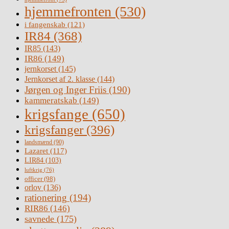
hjemmefronten
(530)
i fangenskab
(121)
IR84
(368)
IR85
(143)
IR86
(149)
jernkorset
(145)
Jernkorset af 2. klasse
(144)
Jørgen og Inger Friis
(190)
kammeratskab
(149)
krigsfange
(650)
krigsfanger
(396)
landsmænd
(90)
Lazaret
(117)
LIR84
(103)
luftkrig
(76)
officer
(98)
orlov
(136)
rationering
(194)
RIR86
(146)
savnede
(175)