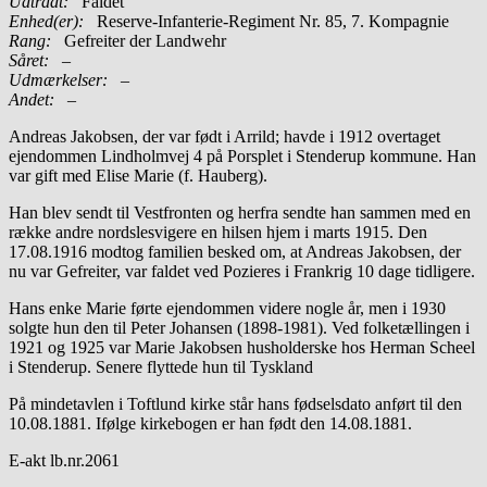
Udtrådt:
Faldet
Enhed(er):
Reserve-Infanterie-Regiment Nr. 85, 7. Kompagnie
Rang:
Gefreiter der Landwehr
Såret:
–
Udmærkelser: –
Andet:
–
Andreas Jakobsen, der var født i Arrild; havde i 1912 overtaget
ejendommen Lindholmvej 4 på Porsplet i Stenderup kommune. Han
var gift med Elise Marie (f. Hauberg).
Han blev sendt til Vestfronten og herfra sendte han sammen med en
række andre nordslesvigere en hilsen hjem i marts 1915. Den
17.08.1916 modtog familien besked om, at Andreas Jakobsen, der
nu var Gefreiter, var faldet ved Pozieres i Frankrig 10 dage tidligere.
Hans enke Marie førte ejendommen videre nogle år, men i 1930
solgte hun den til Peter Johansen (1898-1981). Ved folketællingen i
1921 og 1925 var Marie Jakobsen husholderske hos Herman Scheel
i Stenderup. Senere flyttede hun til Tyskland
På mindetavlen i Toftlund kirke står hans fødselsdato anført til den
10.08.1881. Ifølge kirkebogen er han født den 14.08.1881.
E-akt lb.nr.2061