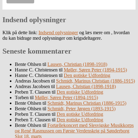
Indsend oplysninger
Klik på dette link:
Indsend oplysninger
og læs mere om , hvordan
du kan bidrage med oplysninger om krigsdeltagere.
Seneste kommentarer
Bente Ohlsen
til
Lausen, Christian (1898-1918)
Hanne C. Christensen
til
Møller, Søren Peter (1894-1915)
Hanne C. Christensen
til
Den gotiske Udfordring
Andreas Jacobsen
til
Schmidt, Marinus Christian (1886-1915)
Andreas Jacobsen
til
Lausen, Christian (1898-1918)
Preben T. Clausen
til
Den gotiske Udfordring
Torben
til
Møller, Søren Peter (1894-1915)
Bente Ohlsen
til
Schmidt, Marinus Christian (1886-1915)
Bente Ohlsen
til
Schmidt, Peter Jørgen (1893-1915)
Preben T. Clausen
til
Den gotiske Udfordring
Preben T. Clausen
til
Den gotiske Udfordring
Bente Ohlsen
til
Fortællekoncert med Slesvigske Musikkorps
og René Rasmussen om Første Verdenskrig på Sønderborg
Slot 18. marts