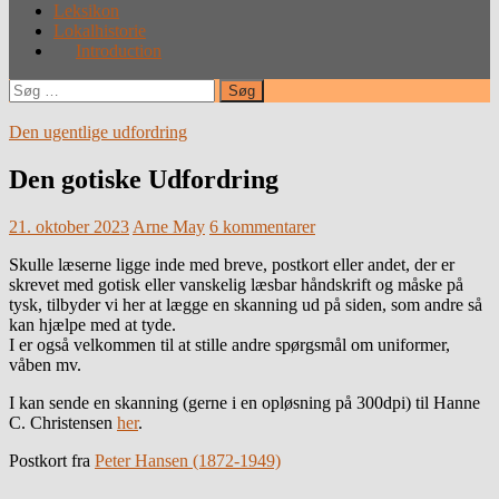
Leksikon
Lokalhistorie
Introduction
Søg
efter:
Den ugentlige udfordring
Den gotiske Udfordring
21. oktober 2023
Arne May
6 kommentarer
Skulle læserne ligge inde med breve, postkort eller andet, der er
skrevet med gotisk eller vanskelig læsbar håndskrift og måske på
tysk, tilbyder vi her at lægge en skanning ud på siden, som andre så
kan hjælpe med at tyde.
I er også velkommen til at stille andre spørgsmål om uniformer,
våben mv.
I kan sende en skanning (gerne i en opløsning på 300dpi) til Hanne
C. Christensen
her
.
Postkort fra
Peter Hansen (1872-1949)