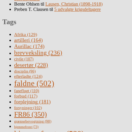
Bente Ohlsen
til
Lausen, Christian (1898-1918)
Preben T. Clausen
til
5 udvalgte krigsdeltagere
Tags
Afrika
(129)
artilleri
(164)
Aurillac
(174)
brevveksling
(236)
civile
(107)
desertør
(228)
disciplin
(96)
efterladte
(124)
faldne
(502)
faneflugt
(110)
forbud
(117)
forplejning
(181)
forsyninger
(102)
FR86
(350)
grænsebevogtning
(98)
hjemmefront
(73)