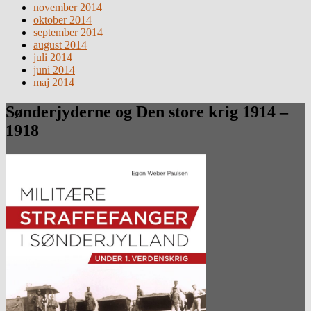
november 2014
oktober 2014
september 2014
august 2014
juli 2014
juni 2014
maj 2014
Sønderjyderne og Den store krig 1914 –
1918