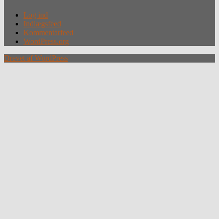
Log ind
Indlægsfeed
Kommentarfeed
WordPress.org
Drevet af WordPress