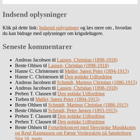
Indsend oplysninger
Klik på dette link:
Indsend oplysninger
og læs mere om , hvordan
du kan bidrage med oplysninger om krigsdeltagere.
Seneste kommentarer
Andreas Jacobsen
til
Lausen, Christian (1898-1918)
Bente Ohlsen
til
Lausen, Christian (1898-1918)
Hanne C. Christensen
til
Møller, Søren Peter (1894-1915)
Hanne C. Christensen
til
Den gotiske Udfordring
Andreas Jacobsen
til
Schmidt, Marinus Christian (1886-1915)
Andreas Jacobsen
til
Lausen, Christian (1898-1918)
Preben T. Clausen
til
Den gotiske Udfordring
Torben
til
Møller, Søren Peter (1894-1915)
Bente Ohlsen
til
Schmidt, Marinus Christian (1886-1915)
Bente Ohlsen
til
Schmidt, Peter Jørgen (1893-1915)
Preben T. Clausen
til
Den gotiske Udfordring
Preben T. Clausen
til
Den gotiske Udfordring
Bente Ohlsen
til
Fortællekoncert med Slesvigske Musikkorps
og René Rasmussen om Første Verdenskrig på Sønderborg
Slot 18. marts