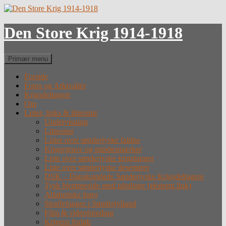
Hop
til
indhold
Den Store Krig 1914-1918
Søg
Primær menu
Forside
Fotos og Arkivalier
Krigsdeltagere
Om
Lister, links & litteratur
Undervisning
Litteratur
Lister over sønderjyske faldne
Krigergrave og mindesmærker
Liste over sønderjyske krigsfanger
Liste over sønderjyske desertører
DSK – Dansksindede Sønderjyske Krigsdeltagere
Tysk hjemmeside med tabslister (eksternt link)
Alfabetiske lister
Straffefanger i Sønderjylland
Film & videoforedrag
Krigens forløb