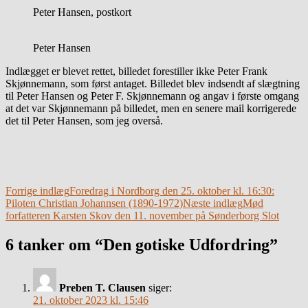
Peter Hansen, postkort
Peter Hansen
Indlægget er blevet rettet, billedet forestiller ikke Peter Frank
Skjønnemann, som først antaget. Billedet blev indsendt af slægtning
til Peter Hansen og Peter F. Skjønnemann og angav i første omgang
at det var Skjønnemann på billedet, men en senere mail korrigerede
det til Peter Hansen, som jeg overså.
Indlægsnavigation
Forrige indlæg
Foredrag i Nordborg den 25. oktober kl. 16:30:
Piloten Christian Johannsen (1890-1972)
Næste indlæg
Mød
forfatteren Karsten Skov den 11. november på Sønderborg Slot
6 tanker om “Den gotiske Udfordring”
Preben T. Clausen
siger:
21. oktober 2023 kl. 15:46