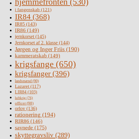
hjemmefronten
(530)
i fangenskab
(121)
IR84
(368)
IR85
(143)
IR86
(149)
jernkorset
(145)
Jernkorset af 2. klasse
(144)
Jørgen og Inger Friis
(190)
kammeratskab
(149)
krigsfange
(650)
krigsfanger
(396)
landsmænd
(90)
Lazaret
(117)
LIR84
(103)
luftkrig
(76)
officer
(98)
orlov
(136)
rationering
(194)
RIR86
(146)
savnede
(175)
skyttegravsliv
(289)