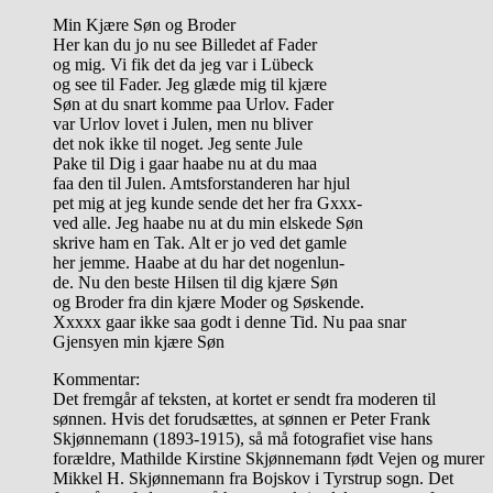
Min Kjære Søn og Broder
Her kan du jo nu see Billedet af Fader
og mig. Vi fik det da jeg var i Lübeck
og see til Fader. Jeg glæde mig til kjære
Søn at du snart komme paa Urlov. Fader
var Urlov lovet i Julen, men nu bliver
det nok ikke til noget. Jeg sente Jule
Pake til Dig i gaar haabe nu at du maa
faa den til Julen. Amtsforstanderen har hjul
pet mig at jeg kunde sende det her fra Gxxx-
ved alle. Jeg haabe nu at du min elskede Søn
skrive ham en Tak. Alt er jo ved det gamle
her jemme. Haabe at du har det nogenlun-
de. Nu den beste Hilsen til dig kjære Søn
og Broder fra din kjære Moder og Søskende.
Xxxxx gaar ikke saa godt i denne Tid. Nu paa snar
Gjensyen min kjære Søn
Kommentar:
Det fremgår af teksten, at kortet er sendt fra moderen til
sønnen. Hvis det forudsættes, at sønnen er Peter Frank
Skjønnemann (1893-1915), så må fotografiet vise hans
forældre, Mathilde Kirstine Skjønnemann født Vejen og murer
Mikkel H. Skjønnemann fra Bojskov i Tyrstrup sogn. Det