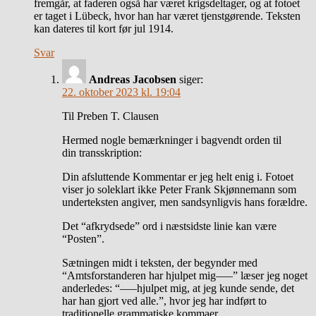
fremgår, at faderen også har været krigsdeltager, og at fotoet
er taget i Lübeck, hvor han har været tjenstgørende. Teksten
kan dateres til kort før jul 1914.
Svar
Andreas Jacobsen
siger:
22. oktober 2023 kl. 19:04
Til Preben T. Clausen
Hermed nogle bemærkninger i bagvendt orden til
din transskription:
Din afsluttende Kommentar er jeg helt enig i. Fotoet
viser jo soleklart ikke Peter Frank Skjønnemann som
underteksten angiver, men sandsynligvis hans forældre.
Det “afkrydsede” ord i næstsidste linie kan være
“Posten”.
Sætningen midt i teksten, der begynder med
“Amtsforstanderen har hjulpet mig—–” læser jeg noget
anderledes: “—–hjulpet mig, at jeg kunde sende, det
har han gjort ved alle.”, hvor jeg har indført to
traditionelle grammatiske kommaer.