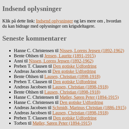
Indsend oplysninger
Klik på dette link:
Indsend oplysninger
og læs mere om , hvordan
du kan bidrage med oplysninger om krigsdeltagere.
Seneste kommentarer
Hanne C. Christensen
til
Nissen, Lorens Jepsen (1892-1962)
Bente Ohlsen
til
Jensen, Lauritz (1891-1915)
Anni
til
Nissen, Lorens Jepsen (1892-1962)
Preben T. Clausen
til
Den gotiske Udfordring
Andreas Jacobsen
til
Den gotiske Udfordring
Bente Ohlsen
til
Lausen, Christian (1898-1918)
Preben T. Clausen
til
Den gotiske Udfordring
Andreas Jacobsen
til
Lausen, Christian (1898-1918)
Bente Ohlsen
til
Lausen, Christian (1898-1918)
Hanne C. Christensen
til
Møller, Søren Peter (1894-1915)
Hanne C. Christensen
til
Den gotiske Udfordring
Andreas Jacobsen
til
Schmidt, Marinus Christian (1886-1915)
Andreas Jacobsen
til
Lausen, Christian (1898-1918)
Preben T. Clausen
til
Den gotiske Udfordring
Torben
til
Møller, Søren Peter (1894-1915)