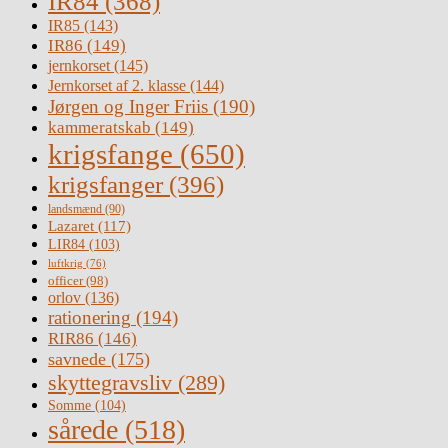
IR84
(368)
IR85
(143)
IR86
(149)
jernkorset
(145)
Jernkorset af 2. klasse
(144)
Jørgen og Inger Friis
(190)
kammeratskab
(149)
krigsfange
(650)
krigsfanger
(396)
landsmænd
(90)
Lazaret
(117)
LIR84
(103)
luftkrig
(76)
officer
(98)
orlov
(136)
rationering
(194)
RIR86
(146)
savnede
(175)
skyttegravsliv
(289)
Somme
(104)
sårede
(518)