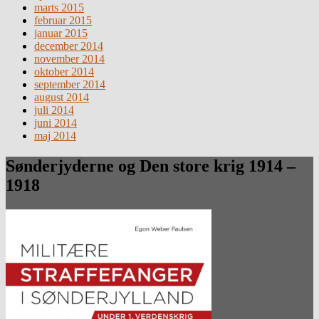
marts 2015
februar 2015
januar 2015
december 2014
november 2014
oktober 2014
september 2014
august 2014
juli 2014
juni 2014
maj 2014
Sønderjyderne og Den store krig 1914 –
1918