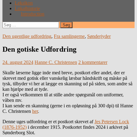
Leksikon
Lokalhistorie
Introduction
Søg
efter:
Den ugentlige udfordring
,
Fra samlingerne
,
Sønderjyder
Den gotiske Udfordring
24. august 2024
Hanne C. Christensen
2 kommentarer
Skulle læserne ligge inde med breve, postkort eller andet, der er
skrevet med gotisk eller vanskelig læsbar håndskrift og måske på
tysk, tilbyder vi her at lægge en skanning ud på siden, som andre så
kan hjælpe med at tyde.
I er også velkommen til at stille andre spørgsmål om uniformer,
våben mv.
I kan sende en skanning (gerne i en opløsning på 300 dpi) til Hanne
C. Christensen
her
.
Denne uges udfordring er et postkort skrevet af
Jes Petersen Lock
(1876-1952)
i december 1915. Postkortet findes 2024 i arkivet på
Sønderborg Slot.