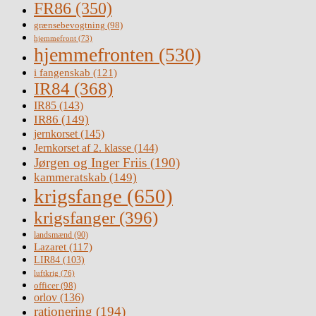
FR86
(350)
grænsebevogtning
(98)
hjemmefront
(73)
hjemmefronten
(530)
i fangenskab
(121)
IR84
(368)
IR85
(143)
IR86
(149)
jernkorset
(145)
Jernkorset af 2. klasse
(144)
Jørgen og Inger Friis
(190)
kammeratskab
(149)
krigsfange
(650)
krigsfanger
(396)
landsmænd
(90)
Lazaret
(117)
LIR84
(103)
luftkrig
(76)
officer
(98)
orlov
(136)
rationering
(194)