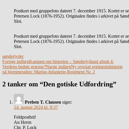
Postkort med gruppefoto dateret 7. december 1915. Kortet er se
Petersen Lock (1876-1952). Originalen findes i arkivet på Søn
Slot.
Postkort med gruppefoto dateret 7. december 1915. Kortet er se
Petersen Lock (1876-1952). Originalen findes i arkivet på Søn
Slot.
sønderjyder
Indlægsnavigation
Forrige indlæg
Kampen om historien – Sønderjylland afsnit 4:
Verdens bedste grænse?
Næste indlæg
Ny oversat regimentshistorie
på hjemmesiden: Marine-Infanterie-Regiment Nr. 2
2 tanker om “Den gotiske Udfordring”
Preben T. Clausen
siger:
24. august 2024 kl. 8:37
Feldpostbrif
An Herrn
Chr. P. Lock