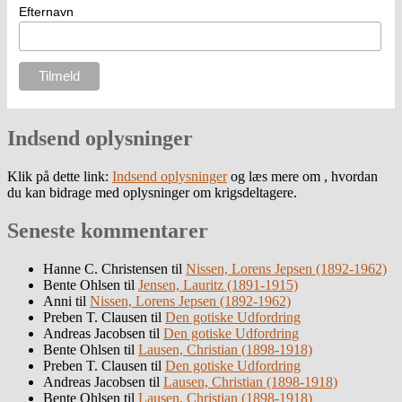
Efternavn
Indsend oplysninger
Klik på dette link:
Indsend oplysninger
og læs mere om , hvordan
du kan bidrage med oplysninger om krigsdeltagere.
Seneste kommentarer
Hanne C. Christensen
til
Nissen, Lorens Jepsen (1892-1962)
Bente Ohlsen
til
Jensen, Lauritz (1891-1915)
Anni
til
Nissen, Lorens Jepsen (1892-1962)
Preben T. Clausen
til
Den gotiske Udfordring
Andreas Jacobsen
til
Den gotiske Udfordring
Bente Ohlsen
til
Lausen, Christian (1898-1918)
Preben T. Clausen
til
Den gotiske Udfordring
Andreas Jacobsen
til
Lausen, Christian (1898-1918)
Bente Ohlsen
til
Lausen, Christian (1898-1918)