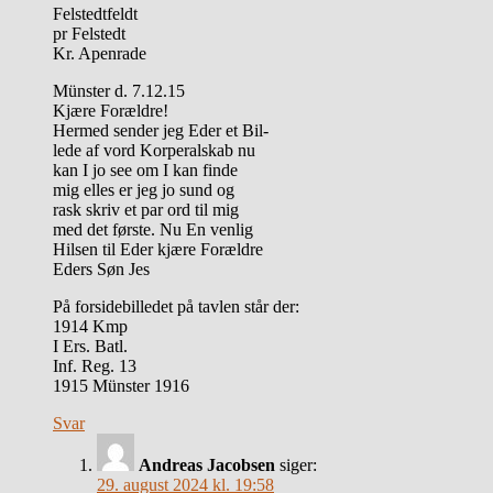
Felstedtfeldt
pr Felstedt
Kr. Apenrade
Münster d. 7.12.15
Kjære Forældre!
Hermed sender jeg Eder et Bil-
lede af vord Korperalskab nu
kan I jo see om I kan finde
mig elles er jeg jo sund og
rask skriv et par ord til mig
med det første. Nu En venlig
Hilsen til Eder kjære Forældre
Eders Søn Jes
På forsidebilledet på tavlen står der:
1914 Kmp
I Ers. Batl.
Inf. Reg. 13
1915 Münster 1916
Svar
Andreas Jacobsen
siger:
29. august 2024 kl. 19:58