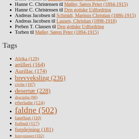
Hanne C. Christensen
til
Møller, Søren Peter (1894-1915)
Hanne C. Christensen
til
Den gotiske Udfordring
Andreas Jacobsen
til
Schmidt, Marinus Christian (1886-1915)
Andreas Jacobsen
til
Lausen, Christian (1898-1918)
Preben T. Clausen
til
Den gotiske Udfordring
Torben
til
Møller, Søren Peter (1894-1915)
Tags
Afrika
(129)
artilleri
(164)
Aurillac
(174)
brevveksling
(236)
civile
(107)
desertør
(228)
disciplin
(96)
efterladte
(124)
faldne
(502)
faneflugt
(110)
forbud
(117)
forplejning
(181)
forsyninger
(102)