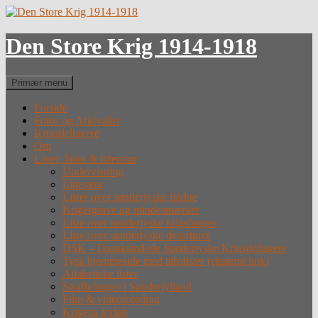
Hop
til
indhold
Den Store Krig 1914-1918
Søg
Primær menu
Forside
Fotos og Arkivalier
Krigsdeltagere
Om
Lister, links & litteratur
Undervisning
Litteratur
Lister over sønderjyske faldne
Krigergrave og mindesmærker
Liste over sønderjyske krigsfanger
Liste over sønderjyske desertører
DSK – Dansksindede Sønderjyske Krigsdeltagere
Tysk hjemmeside med tabslister (eksternt link)
Alfabetiske lister
Straffefanger i Sønderjylland
Film & videoforedrag
Krigens forløb