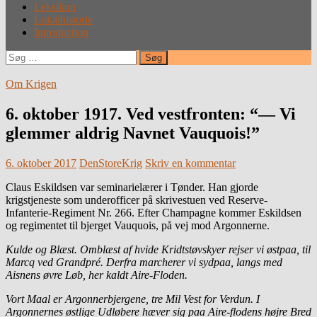
Leksikon
Lokalhistorie
Introduction
Søg
efter:
Om Krigen
6. oktober 1917. Ved vestfronten: “— Vi
glemmer aldrig Navnet Vauquois!”
6. oktober 2017
DenStoreKrig
Skriv en kommentar
Claus Eskildsen var seminarielærer i Tønder. Han gjorde
krigstjeneste som underofficer på skrivestuen ved Reserve-
Infanterie-Regiment Nr. 266. Efter Champagne kommer Eskildsen
og regimentet til bjerget Vauquois, på vej mod Argonnerne.
Kulde og Blæst. Omblæst af hvide Kridtstøvskyer rejser vi østpaa, til
Marcq ved Grandpré. Derfra marcherer vi sydpaa, langs med
Aisnens øvre Løb, her kaldt Aire-Floden.
Vort Maal er Argonnerbjergene, tre Mil Vest for Verdun. I
Argonnernes østlige Udløbere hæver sig paa Aire-flodens højre Bred