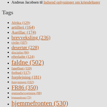
Andreas Jacobsen
til
Indsend oplysninger om krigsdeltager
Tags
Afrika
(129)
artilleri
(164)
Aurillac
(174)
brevveksling
(236)
civile
(107)
desertør
(228)
disciplin
(96)
efterladte
(124)
faldne
(502)
faneflugt
(110)
forbud
(117)
forplejning
(181)
forsyninger
(102)
FR86
(350)
grænsebevogtning
(98)
hjemmefront
(73)
hjemmefronten
(530)