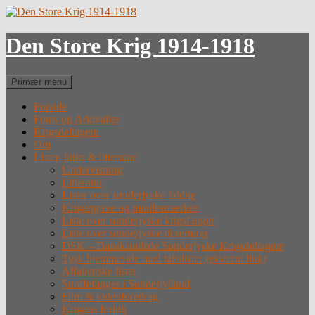
Hop
til
indhold
Den Store Krig 1914-1918
Søg
Primær menu
Forside
Fotos og Arkivalier
Krigsdeltagere
Om
Lister, links & litteratur
Undervisning
Litteratur
Lister over sønderjyske faldne
Krigergrave og mindesmærker
Liste over sønderjyske krigsfanger
Liste over sønderjyske desertører
DSK – Dansksindede Sønderjyske Krigsdeltagere
Tysk hjemmeside med tabslister (eksternt link)
Alfabetiske lister
Straffefanger i Sønderjylland
Film & videoforedrag
Krigens forløb