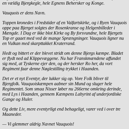
en vældig Bjergkegle, hele Egnens Behersker og Konge.
Vauquois er dens Navn.
Toppen kronedes i Fredstider af en Valfartskirke, og i Byen Vauquois
oppe paa Bjerget solgtes der Rosenkranse og Helgenbilleder i
Mængde. I Dag er ikke blot Kirke og By forsvundne, hele Bjergets
Top er gaaet med ved de mange Sprængninger. Vauquois ligner nu
en Vulkan med skarpttakket Kraterrand.
Hedt og bittert er der blevet stridt om denne Bjergs kæmpe. Bladet
er flydt ned ad Klippevæggene. Nu har Franskmændene affundet
sig med, at Tyskerne ejer den, og der hersker Ro her, da vort
Regiment faar denne Nøglestilling trykket i Haanden.
Det er et nyt Eventyr, der lukker sig op. Vore Folk bliver til
Bjergfolk. Vauquoiskæmpen aabner sin Mund og sluger hele
Regimentet. Som smaa Nisser løber nu 266erne omkring derinde,
med Lys i Haanden, gennem Kæmpens Labyrint af underjordiske
Gange og Huler.
Og dette Liv, mere eventyrligt end behageligt, varer ved i over tre
Maaneder.
— Vi glemmer aldrig Navnet Vauquois!