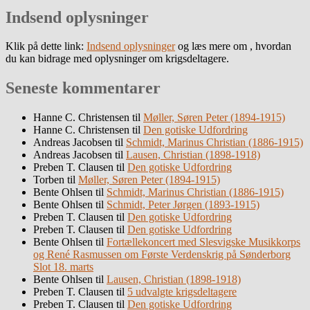
Indsend oplysninger
Klik på dette link:
Indsend oplysninger
og læs mere om , hvordan
du kan bidrage med oplysninger om krigsdeltagere.
Seneste kommentarer
Hanne C. Christensen
til
Møller, Søren Peter (1894-1915)
Hanne C. Christensen
til
Den gotiske Udfordring
Andreas Jacobsen
til
Schmidt, Marinus Christian (1886-1915)
Andreas Jacobsen
til
Lausen, Christian (1898-1918)
Preben T. Clausen
til
Den gotiske Udfordring
Torben
til
Møller, Søren Peter (1894-1915)
Bente Ohlsen
til
Schmidt, Marinus Christian (1886-1915)
Bente Ohlsen
til
Schmidt, Peter Jørgen (1893-1915)
Preben T. Clausen
til
Den gotiske Udfordring
Preben T. Clausen
til
Den gotiske Udfordring
Bente Ohlsen
til
Fortællekoncert med Slesvigske Musikkorps
og René Rasmussen om Første Verdenskrig på Sønderborg
Slot 18. marts
Bente Ohlsen
til
Lausen, Christian (1898-1918)
Preben T. Clausen
til
5 udvalgte krigsdeltagere
Preben T. Clausen
til
Den gotiske Udfordring