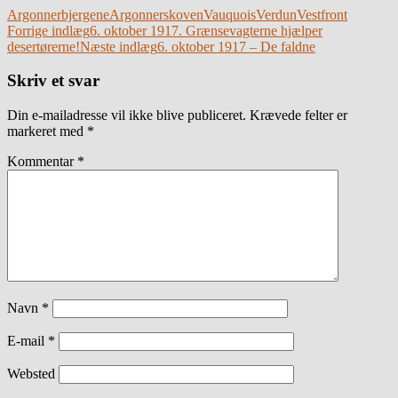
Argonnerbjergene
Argonnerskoven
Vauquois
Verdun
Vestfront
Indlægsnavigation
Forrige indlæg
6. oktober 1917. Grænsevagterne hjælper
desertørerne!
Næste indlæg
6. oktober 1917 – De faldne
Skriv et svar
Din e-mailadresse vil ikke blive publiceret.
Krævede felter er
markeret med
*
Kommentar
*
Navn
*
E-mail
*
Websted