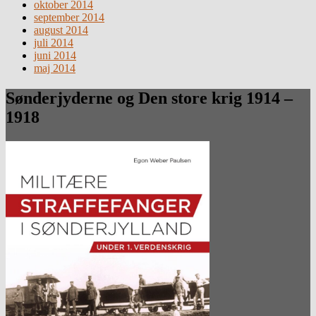
oktober 2014
september 2014
august 2014
juli 2014
juni 2014
maj 2014
Sønderjyderne og Den store krig 1914 –
1918