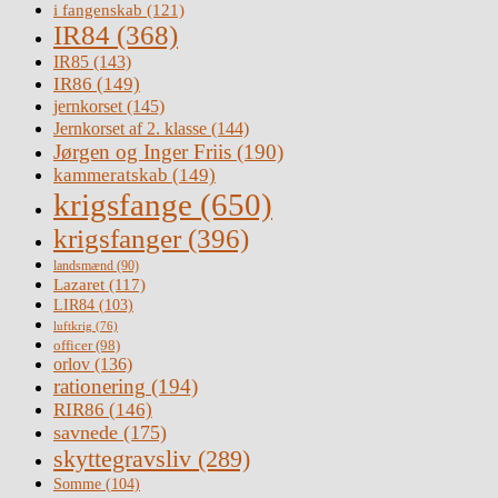
i fangenskab
(121)
IR84
(368)
IR85
(143)
IR86
(149)
jernkorset
(145)
Jernkorset af 2. klasse
(144)
Jørgen og Inger Friis
(190)
kammeratskab
(149)
krigsfange
(650)
krigsfanger
(396)
landsmænd
(90)
Lazaret
(117)
LIR84
(103)
luftkrig
(76)
officer
(98)
orlov
(136)
rationering
(194)
RIR86
(146)
savnede
(175)
skyttegravsliv
(289)
Somme
(104)