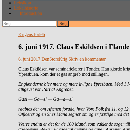
Leksikon
Lokalhistorie
Introduction
Søg
efter:
Krigens forløb
6. juni 1917. Claus Eskildsen i Fl
6. juni 2017
DenStoreKrig
Skriv en kommentar
Claus Eskildsen var seminarielærer i Tønder. Han gjorde kri
Ypresbuen, kom der et gas angreb mod stillingen.
Englænderne blev mere og mere livlige i Ypresbuen. Med 1 Mi
alligevel vor Part af Angrebet.
Gas! — Ga—s! — Ga—a—s!
raabtes der om Aftenen forude, hvor Vore Folk fra 11. og 12.
Officerer og en Snes Mand segner om og er færdige med de
Værre endnu er det for de 100 Mand, som vaklende søger tilba
dødsdømte Stakler, uhyggeligt grønne og gule i Ansigtet. Aa