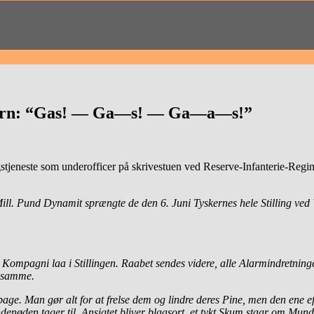
andern: “Gas! — Ga—s! — Ga—a—s!”
gstjeneste som underofficer på skrivestuen ved Reserve-Infanterie-Reg
ll. Pund Dynamit sprængte de den 6. Juni Tyskernes hele Stilling ved W
 Kompagni laa i Stillingen. Raabet sendes videre, alle Alarmindretning
t samme.
ge. Man gør alt for at frelse dem og lindre deres Pine, men den ene e
ndenøden tager til, Ansigtet bliver blaasort, et tykt Skum staar om Mu