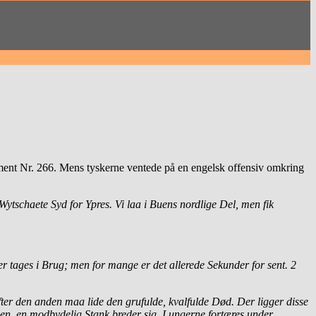
iment Nr. 266. Mens tyskerne ventede på en engelsk offensiv omkring
ytschaete Syd for Ypres. Vi laa i Buens nordlige Del, men fik
er tages i Brug; men for mange er det allerede Sekunder for sent. 2
fter den anden maa lide den grufulde, kvalfulde Død. Der ligger disse
nden, en modbydelig Stank breder sig. Lungerne fortæres under