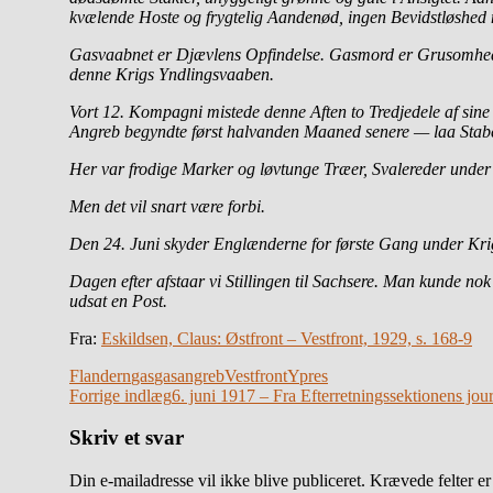
kvælende Hoste og frygtelig Aandenød, ingen Bevidstløshed
Gasvaabnet er Djævlens Opfindelse. Gasmord er Grusomhed i
denne Krigs Yndlingsvaaben.
Vort 12. Kompagni mistede denne Aften to Tredjedele af sin
Angreb begyndte først halvanden Maaned senere — laa Stabens
Her var frodige Marker og løvtunge Træer, Svalereder unde
Men det vil snart være forbi.
Den 24. Juni skyder Englænderne for første Gang under Krigen
Dagen efter afstaar vi Stillingen til Sachsere. Man kunde no
udsat en Post.
Fra:
Eskildsen, Claus: Østfront – Vestfront, 1929, s. 168-9
Flandern
gas
gasangreb
Vestfront
Ypres
Indlægsnavigation
Forrige indlæg
6. juni 1917 – Fra Efterretningssektionens j
Skriv et svar
Din e-mailadresse vil ikke blive publiceret.
Krævede felter e