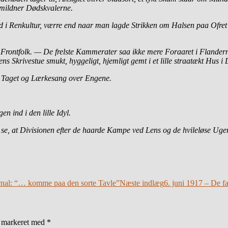
 mildner Dødskvalerne.
 Renkultur, værre end naar man lagde Strikken om Halsen paa Ofret 
e Frontfolk. — De frelste Kammerater saa ikke mere Foraaret i Flander
 Skrivestue smukt, hyggeligt, hjemligt gemt i et lille straatækt Hus i
r Taget og Lærkesang over Engene.
 ind i den lille Idyl.
k se, at Divisionen efter de haarde Kampe ved Lens og de hvileløse Uger
ournal: “… komme paa den sorte Tavle”
Næste indlæg
6. juni 1917 – De f
r markeret med
*