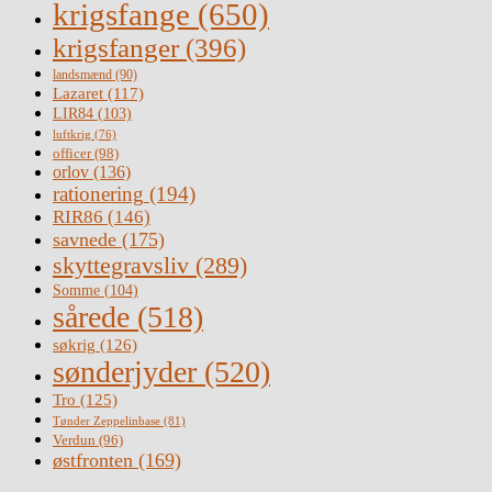
krigsfange
(650)
krigsfanger
(396)
landsmænd
(90)
Lazaret
(117)
LIR84
(103)
luftkrig
(76)
officer
(98)
orlov
(136)
rationering
(194)
RIR86
(146)
savnede
(175)
skyttegravsliv
(289)
Somme
(104)
sårede
(518)
søkrig
(126)
sønderjyder
(520)
Tro
(125)
Tønder Zeppelinbase
(81)
Verdun
(96)
østfronten
(169)