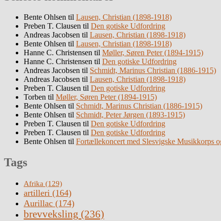
Bente Ohlsen
til
Lausen, Christian (1898-1918)
Preben T. Clausen
til
Den gotiske Udfordring
Andreas Jacobsen
til
Lausen, Christian (1898-1918)
Bente Ohlsen
til
Lausen, Christian (1898-1918)
Hanne C. Christensen
til
Møller, Søren Peter (1894-1915)
Hanne C. Christensen
til
Den gotiske Udfordring
Andreas Jacobsen
til
Schmidt, Marinus Christian (1886-1915)
Andreas Jacobsen
til
Lausen, Christian (1898-1918)
Preben T. Clausen
til
Den gotiske Udfordring
Torben
til
Møller, Søren Peter (1894-1915)
Bente Ohlsen
til
Schmidt, Marinus Christian (1886-1915)
Bente Ohlsen
til
Schmidt, Peter Jørgen (1893-1915)
Preben T. Clausen
til
Den gotiske Udfordring
Preben T. Clausen
til
Den gotiske Udfordring
Bente Ohlsen
til
Fortællekoncert med Slesvigske Musikkorps o
Tags
Afrika
(129)
artilleri
(164)
Aurillac
(174)
brevveksling
(236)