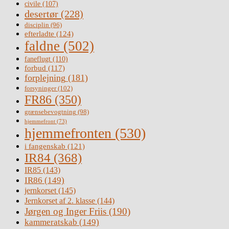
civile
(107)
desertør
(228)
disciplin
(96)
efterladte
(124)
faldne
(502)
faneflugt
(110)
forbud
(117)
forplejning
(181)
forsyninger
(102)
FR86
(350)
grænsebevogtning
(98)
hjemmefront
(73)
hjemmefronten
(530)
i fangenskab
(121)
IR84
(368)
IR85
(143)
IR86
(149)
jernkorset
(145)
Jernkorset af 2. klasse
(144)
Jørgen og Inger Friis
(190)
kammeratskab
(149)