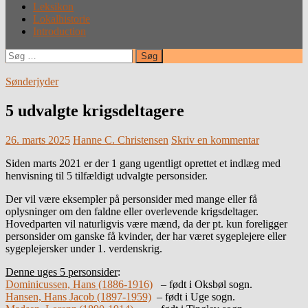
Leksikon
Lokalhistorie
Introduction
Søg
efter:
Sønderjyder
5 udvalgte krigsdeltagere
26. marts 2025
Hanne C. Christensen
Skriv en kommentar
Siden marts 2021 er der 1 gang ugentligt oprettet et indlæg med
henvisning til 5 tilfældigt udvalgte personsider.
Der vil være eksempler på personsider med mange eller få
oplysninger om den faldne eller overlevende krigsdeltager.
Hovedparten vil naturligvis være mænd, da der pt. kun foreligger
personsider om ganske få kvinder, der har været sygeplejere eller
sygeplejersker under 1. verdenskrig.
Denne uges 5 personsider
:
Dominicussen, Hans (1886-1916)
– født i Oksbøl sogn.
Hansen, Hans Jacob (1897-1959)
– født i Uge sogn.