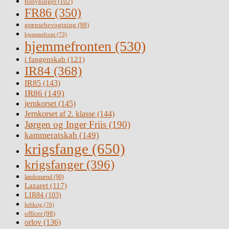
forsyninger
(102)
FR86
(350)
grænsebevogtning
(98)
hjemmefront
(73)
hjemmefronten
(530)
i fangenskab
(121)
IR84
(368)
IR85
(143)
IR86
(149)
jernkorset
(145)
Jernkorset af 2. klasse
(144)
Jørgen og Inger Friis
(190)
kammeratskab
(149)
krigsfange
(650)
krigsfanger
(396)
landsmænd
(90)
Lazaret
(117)
LIR84
(103)
luftkrig
(76)
officer
(98)
orlov
(136)