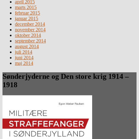
april 2015
marts 2015
februar 2015
januar 2015
december 2014
november 2014
oktober 2014
september 2014
august 2014
juli 2014
juni 2014
maj 2014
Sønderjyderne og Den store krig 1914 –
1918