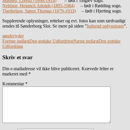
Madsen, Lorenz (1890-1914)
– født i Tinglev sogn.
Nehlsen, Heinrich Adolph (1895-1984)
– født i Rødding sogn.
Therkelsen, Søren Thomas (1879-1933)
– født i Hjerting sogn.
Supplerende oplysninger, rettelser og evt. fotos kan som sædvanligt
sendes til Sønderborg Slot. Se mere på siden ”
Indsend oplysninger
”.
sønderjyder
Indlægsnavigation
Forrige indlæg
Den gotiske Udfordring
Næste indlæg
Den gotiske
Udfordring
Skriv et svar
Din e-mailadresse vil ikke blive publiceret.
Krævede felter er
markeret med
*
Kommentar
*