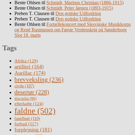
Bente Ohlsen
til
Schmidt, Marinus Christian (1886-1915)
Bente Ohlsen
til
Schmidt, Peter Jørgen (1893-1915)
Preben T. Clausen
til
Den gotiske Udfordring
Preben T. Clausen
til
Den gotiske Udfordring
Bente Ohlsen
til
Fortællekoncert med Slesvigske Musikkorps
og René Rasmussen om Første Verdenskrig på Sønderborg
Slot 18. marts
Tags
Afrika
(129)
artilleri
(164)
Aurillac
(174)
brevveksling
(236)
civile
(107)
desertør
(228)
disciplin
(96)
efterladte
(124)
faldne
(502)
faneflugt
(110)
forbud
(117)
forplejning
(181)