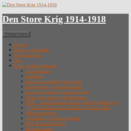
Hop
til
indhold
Den Store Krig 1914-1918
Søg
Primær menu
Forside
Fotos og Arkivalier
Krigsdeltagere
Om
Lister, links & litteratur
Undervisning
Litteratur
Lister over sønderjyske faldne
Krigergrave og mindesmærker
Liste over sønderjyske krigsfanger
Liste over sønderjyske desertører
DSK – Dansksindede Sønderjyske Krigsdeltagere
Tysk hjemmeside med tabslister (eksternt link)
Alfabetiske lister
Straffefanger i Sønderjylland
Film & videoforedrag
Krigens forløb