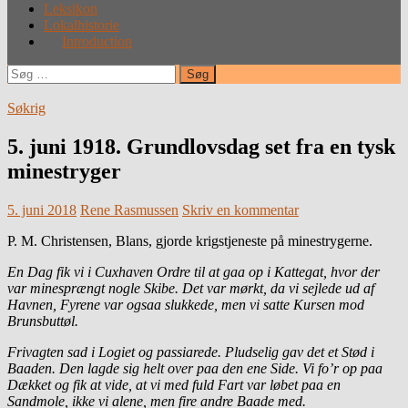
Leksikon
Lokalhistorie
Introduction
Søg
efter:
Søkrig
5. juni 1918. Grundlovsdag set fra en tysk
minestryger
5. juni 2018
Rene Rasmussen
Skriv en kommentar
P. M. Christensen, Blans, gjorde krigstjeneste på minestrygerne.
En Dag fik vi i Cuxhaven Ordre til at gaa op i Kattegat, hvor der
var minesprængt nogle Skibe. Det var mørkt, da vi sejlede ud af
Havnen, Fyrene var ogsaa slukkede, men vi satte Kursen mod
Brunsbuttøl.
Frivagten sad i Logiet og passiarede. Pludselig gav det et Stød i
Baaden. Den lagde sig helt over paa den ene Side. Vi fo’r op paa
Dækket og fik at vide, at vi med fuld Fart var løbet paa en
Sandmole, ikke vi alene, men fire andre Baade med.