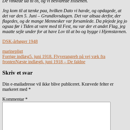
De vinkede ud til os, og vi besvarede Hilsenen.
Jeg kom til at tænke paa, hvilken Dato vi havde, og opdagede, at
det var den 5. Juni – Grundlovsdagen. Det var altsaa derfor, der
flagedes, og de mange Mennesker var forsamlede. Da plejede jeg jo
ogsaa før i Tiden at være med til Fest, nu var der et andet Flag, jeg
maatte sejle under for at have
Lov til at bo og bygge i Hjemstavnen.
DSK-årbøger 1948
marine
pligt
Indlægsnavigation
Forrige indlæg
5. juni 1918. Flyverangreb på vej væk fra
fronten
Næste indlæg
6. juni 1918 – De faldne
Skriv et svar
Din e-mailadresse vil ikke blive publiceret.
Krævede felter er
markeret med
*
Kommentar
*