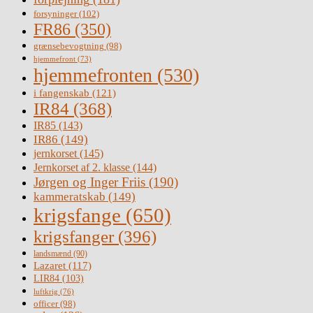
forsyninger
(102)
FR86
(350)
grænsebevogtning
(98)
hjemmefront
(73)
hjemmefronten
(530)
i fangenskab
(121)
IR84
(368)
IR85
(143)
IR86
(149)
jernkorset
(145)
Jernkorset af 2. klasse
(144)
Jørgen og Inger Friis
(190)
kammeratskab
(149)
krigsfange
(650)
krigsfanger
(396)
landsmænd
(90)
Lazaret
(117)
LIR84
(103)
luftkrig
(76)
officer
(98)