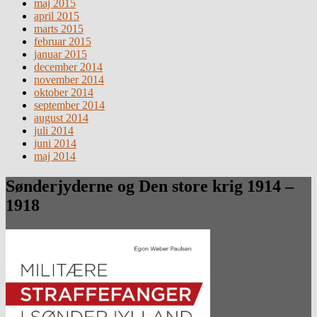
maj 2015
april 2015
marts 2015
februar 2015
januar 2015
december 2014
november 2014
oktober 2014
september 2014
august 2014
juli 2014
juni 2014
maj 2014
Sønderjyderne og Den store krig 1914 –
1918