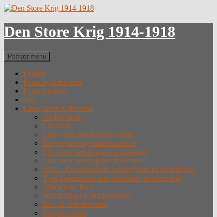
Hop
til
indhold
Den Store Krig 1914-1918
Søg
Primær menu
Forside
Fotos og Arkivalier
Krigsdeltagere
Om
Lister, links & litteratur
Undervisning
Litteratur
Lister over sønderjyske faldne
Krigergrave og mindesmærker
Liste over sønderjyske krigsfanger
Liste over sønderjyske desertører
DSK – Dansksindede Sønderjyske Krigsdeltagere
Tysk hjemmeside med tabslister (eksternt link)
Alfabetiske lister
Straffefanger i Sønderjylland
Film & videoforedrag
Krigens forløb