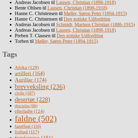
Andreas Jacobsen
til
Lausen, Christian (1898-1918)
Bente Ohlsen
til
Lausen, Christian (1898-1918)
Hanne C. Christensen
til
Møller, Søren Peter (1894-1915)
Hanne C. Christensen
til
Den gotiske Udfordring
Andreas Jacobsen
til
Schmidt, Marinus Christian (1886-1915)
Andreas Jacobsen
til
Lausen, Christian (1898-1918)
Preben T. Clausen
til
Den gotiske Udfordring
Torben
til
Møller, Søren Peter (1894-1915)
Tags
Afrika
(129)
artilleri
(164)
Aurillac
(174)
brevveksling
(236)
civile
(107)
desertør
(228)
disciplin
(96)
efterladte
(124)
faldne
(502)
faneflugt
(110)
forbud
(117)
forplejning
(181)