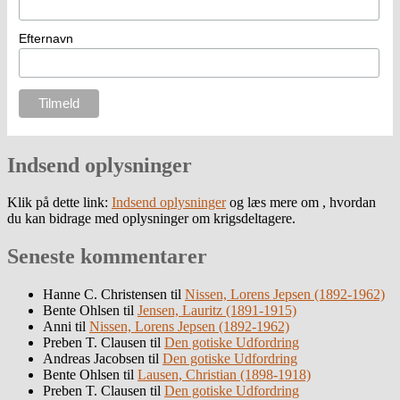
Efternavn
Indsend oplysninger
Klik på dette link:
Indsend oplysninger
og læs mere om , hvordan
du kan bidrage med oplysninger om krigsdeltagere.
Seneste kommentarer
Hanne C. Christensen
til
Nissen, Lorens Jepsen (1892-1962)
Bente Ohlsen
til
Jensen, Lauritz (1891-1915)
Anni
til
Nissen, Lorens Jepsen (1892-1962)
Preben T. Clausen
til
Den gotiske Udfordring
Andreas Jacobsen
til
Den gotiske Udfordring
Bente Ohlsen
til
Lausen, Christian (1898-1918)
Preben T. Clausen
til
Den gotiske Udfordring