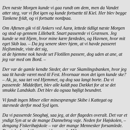
Den næste Morgen kunde vi gaa rundt om dem, men da Vandet
atter steg, var vi flot igen og kunde fortsætte til Kiel. Her blev begge
Tankene fyldt, og vi fortsatte nordpaa.
Om Aftenen gik vi til Ankers ved Aarø, lettede tidligt næste Morgen
og stod op gennem Lillebælt. Snart passerede vi Grænsen. Jeg
kunde se mit Hjem, hvor mine kære færdedes, og Havnen, hvor mit
eget Skib laa. – Da jeg senere skrev hjem, at vi havde passeret
Hejlsminde, viste det sig,
at de hjemme nok havde set Flotillen passere, dog uden at ane, at
jeg var med om Bord. –
Der var de gamle kendte Steder, der var Skamlingsbanken, hvor jeg
saa tit havde været med til Fest. Hvornaar mon det igen kunde ske?
– Ak, ja, saa tæt ved Hjemmet, og dog saa langt borte. Da vi
passerede Middelfart, blev alle kaldt paa Dækket for at se det
smukke Landskab. Det blev da ogsaa højligt beundret.
Vi fandt ingen Miner eller minesprængte Skibe i Kattegat og
stævnede derfor mod Syd igen.
Da vi passerede Snoghøj, saa jeg, at der flagedes overalt. Det var et
yndigt Syn at se de mange Dannebrog vaje. Neden for Højskolen, –
dengang Fiskerihøjskole – var der mange Mennesker forsamlede.