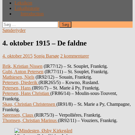
Leksikon
Lokalhistorie
Introduction
Søg
efter:
Sønderjyder
4. oktober 1915 – De faldne
4. oktober 2015
Sonja Barsøe
2 kommentarer
Brik, Kristian Nissen
(IR77/12) – St. Souplet, Frankrig.
Gubi, Anton Petersen
(IR77/11) – St. Souplet, Frankrig.
Mathiesen, Niels
(IR92/12) – Souain, Frankrig.
Petersen, Diederik
(RIR265/5) – Kowno, Rusland.
Petersen, Hans
(IR91/7) – St. Marie á Py, Frankrig.
Petersen, Hans Christian
(FR86/14) – Moulin-sous-Touvent,
Frankrig.
Skau, Christian Christensen
(IR91/8) – St. Marie a Py, Champagne,
Frankrig.
Sørensen, Claus
(RIR75/3) – Verpolliéres, Frankrig.
Thomsen, Christian Marinus
(IR92/11) – Vouziers, Frankrig.