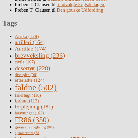
Preben T. Clausen
til
5 udvalgte krigsdeltagere
Preben T. Clausen
til
Den gotiske Udfordring
Tags
Afrika
(129)
artilleri
(164)
Aurillac
(174)
brevveksling
(236)
civile
(107)
desertør
(228)
disciplin
(96)
efterladte
(124)
faldne
(502)
faneflugt
(110)
forbud
(117)
forplejning
(181)
forsyninger
(102)
FR86
(350)
grænsebevogtning
(98)
hjemmefront
(73)