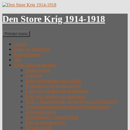
Hop
til
indhold
Den Store Krig 1914-1918
Søg
Primær menu
Forside
Fotos og Arkivalier
Krigsdeltagere
Om
Lister, links & litteratur
Undervisning
Litteratur
Lister over sønderjyske faldne
Krigergrave og mindesmærker
Liste over sønderjyske krigsfanger
Liste over sønderjyske desertører
DSK – Dansksindede Sønderjyske Krigsdeltagere
Tysk hjemmeside med tabslister (eksternt link)
Alfabetiske lister
Straffefanger i Sønderjylland
Film & videoforedrag
Krigens forløb