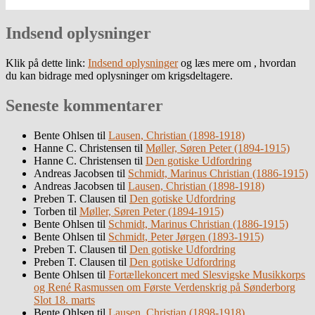
Indsend oplysninger
Klik på dette link:
Indsend oplysninger
og læs mere om , hvordan
du kan bidrage med oplysninger om krigsdeltagere.
Seneste kommentarer
Bente Ohlsen
til
Lausen, Christian (1898-1918)
Hanne C. Christensen
til
Møller, Søren Peter (1894-1915)
Hanne C. Christensen
til
Den gotiske Udfordring
Andreas Jacobsen
til
Schmidt, Marinus Christian (1886-1915)
Andreas Jacobsen
til
Lausen, Christian (1898-1918)
Preben T. Clausen
til
Den gotiske Udfordring
Torben
til
Møller, Søren Peter (1894-1915)
Bente Ohlsen
til
Schmidt, Marinus Christian (1886-1915)
Bente Ohlsen
til
Schmidt, Peter Jørgen (1893-1915)
Preben T. Clausen
til
Den gotiske Udfordring
Preben T. Clausen
til
Den gotiske Udfordring
Bente Ohlsen
til
Fortællekoncert med Slesvigske Musikkorps
og René Rasmussen om Første Verdenskrig på Sønderborg
Slot 18. marts
Bente Ohlsen
til
Lausen, Christian (1898-1918)