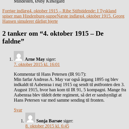
Mindesten, Øsby Kirkegård
Indlægsnavigation
Forrige indlæg
4. oktober 1915 – Ribe Stiftstidende: I Tyskland
spiser man Hindenburg-suppe
Næste indlæg
4. oktober 1915. Georg
Hansen simulerer dårligt hjerte
2 tanker om “4. oktober 1915 – De
faldne”
Arne May
siger:
7. oktober 2015 kl. 16:01
Kommentar til Hans Petersen (IR 91/7):
Min farfar Andreas A. May var også årgang 1895 og blev
indkaldt til Aabenraa i maj 1915 og sendt til østfronten den 3.
August 1915, hvor han kom til IR 91, 5 kompagni. Mange fra
Aabenraa blev tildelt dette regiment, så det er sandsynligt at
Hans Petersen var med samme sending til fronten.
Svar
Sonja Barsøe
siger:
8. oktober 2015 kl. 6:45