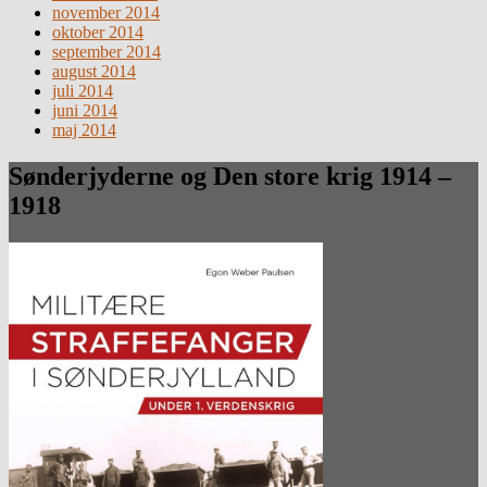
november 2014
oktober 2014
september 2014
august 2014
juli 2014
juni 2014
maj 2014
Sønderjyderne og Den store krig 1914 –
1918