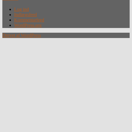
Log ind
Indlægsfeed
Kommentarfeed
WordPress.org
Drevet af WordPress