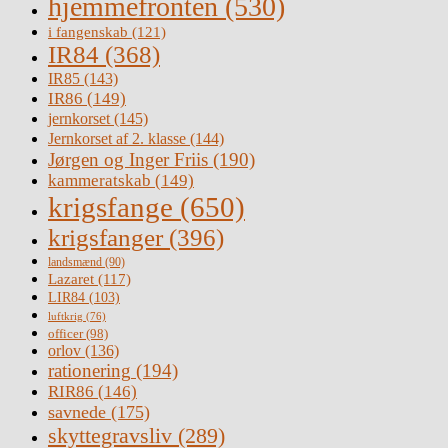
hjemmefronten
(530)
i fangenskab
(121)
IR84
(368)
IR85
(143)
IR86
(149)
jernkorset
(145)
Jernkorset af 2. klasse
(144)
Jørgen og Inger Friis
(190)
kammeratskab
(149)
krigsfange
(650)
krigsfanger
(396)
landsmænd
(90)
Lazaret
(117)
LIR84
(103)
luftkrig
(76)
officer
(98)
orlov
(136)
rationering
(194)
RIR86
(146)
savnede
(175)
skyttegravsliv
(289)