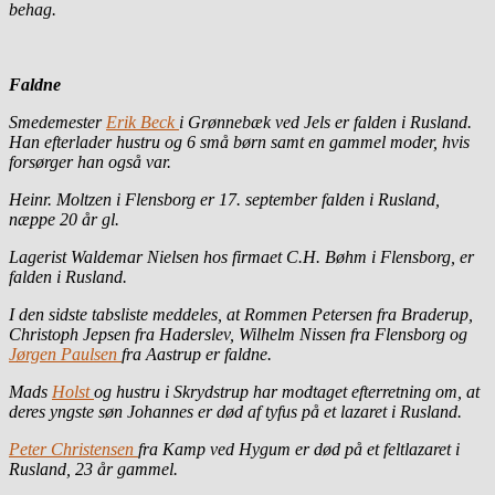
behag.
Faldne
Smedemester
Erik Beck
i Grønnebæk ved Jels er falden i Rusland.
Han efterlader hustru og 6 små børn samt en gammel moder, hvis
forsørger han også var.
Heinr. Moltzen i Flensborg er 17. september falden i Rusland,
næppe 20 år gl.
Lagerist Waldemar Nielsen hos firmaet C.H. Bøhm i Flensborg, er
falden i Rusland.
I den sidste tabsliste meddeles, at Rommen Petersen fra Braderup,
Christoph Jepsen fra Haderslev, Wilhelm Nissen fra Flensborg og
Jørgen Paulsen
fra Aastrup er faldne.
Mads
Holst
og hustru i Skrydstrup har modtaget efterretning om, at
deres yngste søn Johannes er død af tyfus på et lazaret i Rusland.
Peter Christensen
fra Kamp ved Hygum er død på et feltlazaret i
Rusland, 23 år gammel.