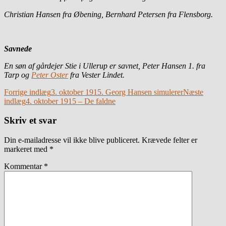
Christian Hansen fra Øbening, Bernhard Petersen fra Flensborg.
Savnede
En søn af gårdejer Stie i Ullerup er savnet, Peter Hansen 1. fra
Tarp og
Peter Oster
fra Vester Lindet.
Indlægsnavigation
Forrige indlæg
3. oktober 1915. Georg Hansen simulerer
Næste
indlæg
4. oktober 1915 – De faldne
Skriv et svar
Din e-mailadresse vil ikke blive publiceret.
Krævede felter er
markeret med
*
Kommentar
*