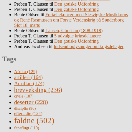
Preben T. Clausen
til
Den gotiske Udfordring
Preben T. Clausen
til
Den gotiske Udfordring
Bente Ohlsen
til
Fortællekoncert med Slesvigske Musikkorps
og René Rasmussen om Første Verdenskrig på Sønderborg
Slot 18. marts
Bente Ohlsen
til
Lausen, Christian (1898-1918)
Preben T. Clausen
til
5 udvalgte krigsdeltagere
Preben T. Clausen
til
Den gotiske Udfordring
Andreas Jacobsen
til
Indsend oplysninger om krigsdeltager
Tags
Afrika
(129)
artilleri
(164)
Aurillac
(174)
brevveksling
(236)
civile
(107)
desertør
(228)
disciplin
(96)
efterladte
(124)
faldne
(502)
faneflugt
(110)