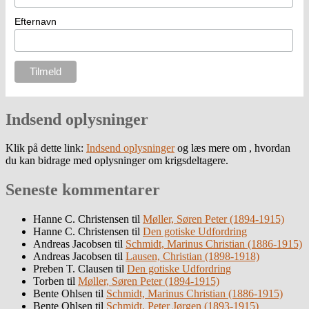
Efternavn
Indsend oplysninger
Klik på dette link:
Indsend oplysninger
og læs mere om , hvordan
du kan bidrage med oplysninger om krigsdeltagere.
Seneste kommentarer
Hanne C. Christensen
til
Møller, Søren Peter (1894-1915)
Hanne C. Christensen
til
Den gotiske Udfordring
Andreas Jacobsen
til
Schmidt, Marinus Christian (1886-1915)
Andreas Jacobsen
til
Lausen, Christian (1898-1918)
Preben T. Clausen
til
Den gotiske Udfordring
Torben
til
Møller, Søren Peter (1894-1915)
Bente Ohlsen
til
Schmidt, Marinus Christian (1886-1915)
Bente Ohlsen
til
Schmidt, Peter Jørgen (1893-1915)