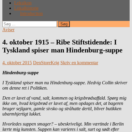
Leksikon
Lokalhistorie
Introduction
Søg
efter:
Aviser
4. oktober 1915 – Ribe Stiftstidende: I
Tyskland spiser man Hindenburg-suppe
4. oktober 2015
DenStoreKrig
Skriv en kommentar
Hindenburg-suppe
I Tyskland spiser man nu Hindenburg-suppe. Hedvig Collin skriver
om denne ret i Politiken.
Den er lavet af vand, salt, kommen og krigsbrødsaffald. Spørg mig
ikke om, hvad krigsbrød er lavet af, men opdages det, at bageren
bruger sejlgarn, gamle sivsko og stråhatte dertil, bliver butikken
ubarmhjertigt lukket.
Hvorledes suppen smager? – ubeskriveligt. Min værtinde i Berlin
lærte mig kunsten. Suppen kan varieres i salt, surt og sødt efter