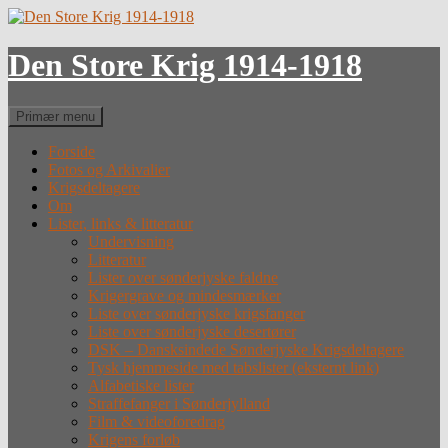
Hop
til
indhold
Den Store Krig 1914-1918
Søg
Primær menu
Forside
Fotos og Arkivalier
Krigsdeltagere
Om
Lister, links & litteratur
Undervisning
Litteratur
Lister over sønderjyske faldne
Krigergrave og mindesmærker
Liste over sønderjyske krigsfanger
Liste over sønderjyske desertører
DSK – Dansksindede Sønderjyske Krigsdeltagere
Tysk hjemmeside med tabslister (eksternt link)
Alfabetiske lister
Straffefanger i Sønderjylland
Film & videoforedrag
Krigens forløb