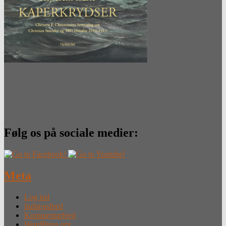
Følg os på sociale medier:
Meta
Log ind
Indlægsfeed
Kommentarfeed
WordPress.org