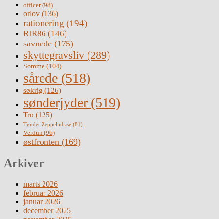
officer
(98)
orlov
(136)
rationering
(194)
RIR86
(146)
savnede
(175)
skyttegravsliv
(289)
Somme
(104)
sårede
(518)
søkrig
(126)
sønderjyder
(519)
Tro
(125)
Tønder Zeppelinbase
(81)
Verdun
(96)
østfronten
(169)
Arkiver
marts 2026
februar 2026
januar 2026
december 2025