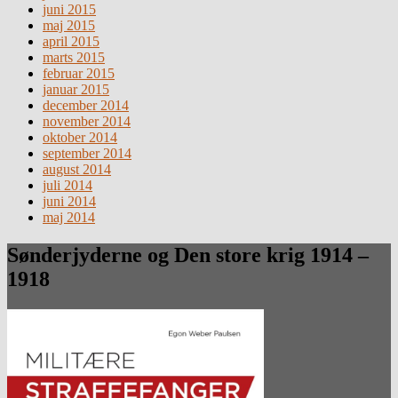
juni 2015
maj 2015
april 2015
marts 2015
februar 2015
januar 2015
december 2014
november 2014
oktober 2014
september 2014
august 2014
juli 2014
juni 2014
maj 2014
Sønderjyderne og Den store krig 1914 –
1918