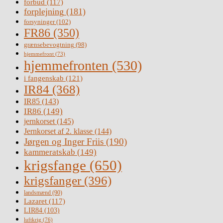
forbud
(117)
forplejning
(181)
forsyninger
(102)
FR86
(350)
grænsebevogtning
(98)
hjemmefront
(73)
hjemmefronten
(530)
i fangenskab
(121)
IR84
(368)
IR85
(143)
IR86
(149)
jernkorset
(145)
Jernkorset af 2. klasse
(144)
Jørgen og Inger Friis
(190)
kammeratskab
(149)
krigsfange
(650)
krigsfanger
(396)
landsmænd
(90)
Lazaret
(117)
LIR84
(103)
luftkrig
(76)