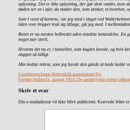
oplysning. Det er ikke oplysning, der gør dem vantro, men de
døden ser en i øjet, da møder den, som tænker, et hvorhen, og
Som I veed af kortene, var jeg med i slaget ved Walterkehm
tiden vore tropper trak sig tilbage, gik jeg med. I mellemtide
Benet er nu næsten helbredet uden mindste betændelse. En g
noget nær steril.
Hvorom det nu er, i tunnellen, som kuglen lavede, og hvis læ
sluppet så billigt.
Min bedste rekrut, som jeg havde den glæde at turde kalde ve
Gumbinnen
Jeppe Østergård
Lazaret
sårede
Tro
Indlægsnavigation
Forrige indlæg
31. august 1914. De sønderjyske aviser udko
Skriv et svar
Din e-mailadresse vil ikke blive publiceret.
Krævede felter e