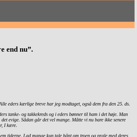
re end nu”.
 Alle eders kærlige breve har jeg modtaget, også dem fra den 25. ds.
eders tanke- og takkekreds og i eders bønner til ham i det høje. Man
te, det evige. Sådan går det vel mange. Måtte vi nu bare ikke senere
r, I kære.
 gennem tiderne. Lad mange kun tale hånt om troen og prale med deres