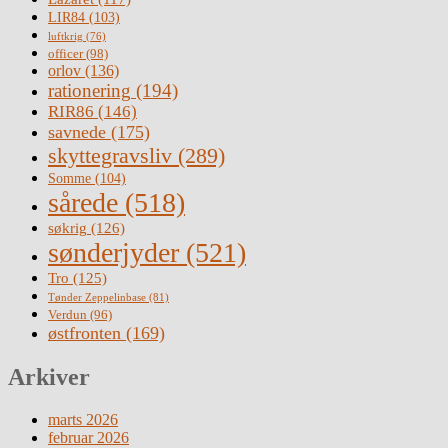
LIR84
(103)
luftkrig
(76)
officer
(98)
orlov
(136)
rationering
(194)
RIR86
(146)
savnede
(175)
skyttegravsliv
(289)
Somme
(104)
sårede
(518)
søkrig
(126)
sønderjyder
(521)
Tro
(125)
Tønder Zeppelinbase
(81)
Verdun
(96)
østfronten
(169)
Arkiver
marts 2026
februar 2026