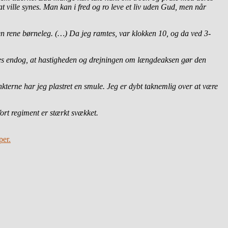
 ville synes. Man kan i fred og ro leve et liv uden Gud, men når
n rene børneleg. (…) Da jeg ramtes, var klokken 10, og da ved 3-
ges endog, at hastigheden og drejningen om længdeaksen gør den
terne har jeg plastret en smule. Jeg er dybt taknemlig over at være
ort regiment er stærkt svækket.
per.