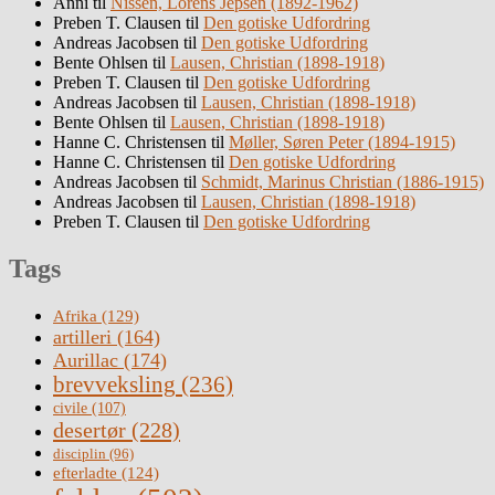
Anni
til
Nissen, Lorens Jepsen (1892-1962)
Preben T. Clausen
til
Den gotiske Udfordring
Andreas Jacobsen
til
Den gotiske Udfordring
Bente Ohlsen
til
Lausen, Christian (1898-1918)
Preben T. Clausen
til
Den gotiske Udfordring
Andreas Jacobsen
til
Lausen, Christian (1898-1918)
Bente Ohlsen
til
Lausen, Christian (1898-1918)
Hanne C. Christensen
til
Møller, Søren Peter (1894-1915)
Hanne C. Christensen
til
Den gotiske Udfordring
Andreas Jacobsen
til
Schmidt, Marinus Christian (1886-1915)
Andreas Jacobsen
til
Lausen, Christian (1898-1918)
Preben T. Clausen
til
Den gotiske Udfordring
Tags
Afrika
(129)
artilleri
(164)
Aurillac
(174)
brevveksling
(236)
civile
(107)
desertør
(228)
disciplin
(96)
efterladte
(124)