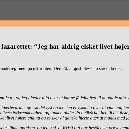
azarettet: “Jeg har aldrig elsket livet høje
renadérregiment på østfronten. Den 20. august blev han såret i benet.
ule ro, og jeg glæder mig over at kunne få lejlighed til at udtale mig.
 hjærtevarme, gør sindet lyst og let. Jeg er lykkelig over at vide mig i 
l livets forkrænkelighed, og tanken glider da uvilkårligt hen til det fas
ket livet højere end nu og ønsker af ganske hjerte atter at mødes med je
betyder tilintetgørelsen, og jeg ved, at Kristi ord har bestået sin prøve