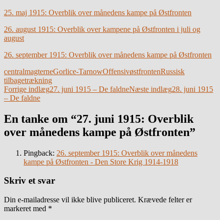
25. maj 1915: Overblik over månedens kampe på Østfronten
26. august 1915: Overblik over kampene på Østfronten i juli og
august
26. september 1915: Overblik over månedens kampe på Østfronten
centralmagterne
Gorlice-Tarnow
Offensiv
østfronten
Russisk
tilbagetrækning
Indlægsnavigation
Forrige indlæg
27. juni 1915 – De faldne
Næste indlæg
28. juni 1915
– De faldne
En tanke om “27. juni 1915: Overblik
over månedens kampe på Østfronten”
Pingback:
26. september 1915: Overblik over månedens
kampe på Østfronten - Den Store Krig 1914-1918
Skriv et svar
Din e-mailadresse vil ikke blive publiceret.
Krævede felter er
markeret med
*