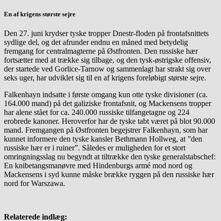
En af krigens største sejre
Den 27. juni krydser tyske tropper Dnestr-floden på frontafsnittets
sydlige del, og det afrunder endnu en måned med betydelig
fremgang for centralmagterne på Østfronten. Den russiske hær
fortsætter med at trække sig tilbage, og den tysk-østrigske offensiv,
der startede ved Gorlice-Tarnow og sammenlagt har strakt sig over
seks uger, har udviklet sig til en af krigens foreløbigt største sejre.
Falkenhayn indsatte i første omgang kun otte tyske divisioner (ca.
164.000 mand) på det galiziske frontafsnit, og Mackensens tropper
har alene stået for ca. 240.000 russiske tilfangetagne og 224
erobrede kanoner. Heroverfor har de tyske tabt været på blot 90.000
mand. Fremgangen på Østfronten begejstrer Falkenhayn, som har
kunnet informere den tyske kansler Bethmann Hollweg, at ”den
russiske hær er i ruiner”. Således er muligheden for et stort
omringningsslag nu begyndt at tiltrække den tyske generalstabschef:
En knibetangsmanøvre med Hindenburgs armé mod nord og
Mackensens i syd kunne måske brække ryggen på den russiske hær
nord for Warszawa.
Relaterede indlæg: