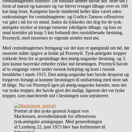
centralmagternes offensiv: De russiske arméer havde lidt store tab i
form af mænd og kanoner og var blevet tvunget tilbage over en 160
km lang front. Kampene havde imidlertid heller ikke været uden
omkostninger for centralmagterne, og Gorlice-Tarnow-offensiven
var gået i stå for en stund. Inden da lykkedes det dog for de tysk-
østrigske styrker at trænge russerne yderligere tilbage, og kun en
smal korridor på knap 5 km forbandt den russiskbesatte fæstning,
Przemyśl, med russernes to vigende arméer mod øst.
Med centralmagternes fremgang var det kun et spørgsmål om tid, før
russerne måtte opgive at holde på Przemyśl. Tysk-østrigske tropper
rykkede frem for at genindtage den østrig-ungarske fæstning, og 3.
juni kunne bayerske enheder rykke ind fæstningen. Przemyśl havde
af to omgange været under russisk belejring og kom i russisk
besiddelse i marts 1915. Den østrig-ungarske hær havde desperat og
forgæves forsøgt at komme fæstningen til undsætning med store tab
til følge. Nu var Przemyśl igen på østrig-ungarske hænder, men det
var tyske tropper, der havde gjort det muligt, ligesom det var tyske
tropper, som marcherede ind i fæstningen som sejrsherrer.
Portræt af den tyske general August von
Mackensen, øverstbefalende for offensivens
tysk-østrigske armégruppe. Med generobringen
af Lemberg 22. juni 1915 blev han forfremmet til