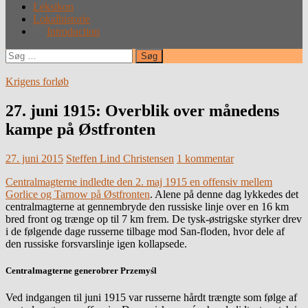
Leksikon
Lokalhistorie
Introduction
Søg
efter:
Krigens forløb
27. juni 1915: Overblik over månedens
kampe på Østfronten
27. juni 2015
Steffen Lind Christensen
1 kommentar
Centralmagterne indledte den 2. maj 1915 en offensiv mellem
Gorlice og Tarnow på Østfronten
. Alene på denne dag lykkedes det
centralmagterne at gennembryde den russiske linje over en 16 km
bred front og trænge op til 7 km frem. De tysk-østrigske styrker drev
i de følgende dage russerne tilbage mod San-floden, hvor dele af
den russiske forsvarslinje igen kollapsede.
Centralmagterne generobrer Przemyśl
Ved indgangen til juni 1915 var russerne hårdt trængte som følge af