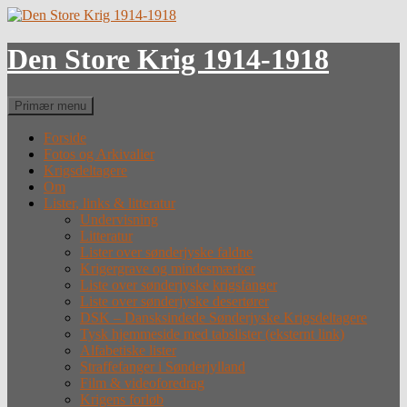
Hop
til
indhold
Den Store Krig 1914-1918
Søg
Primær menu
Forside
Fotos og Arkivalier
Krigsdeltagere
Om
Lister, links & litteratur
Undervisning
Litteratur
Lister over sønderjyske faldne
Krigergrave og mindesmærker
Liste over sønderjyske krigsfanger
Liste over sønderjyske desertører
DSK – Dansksindede Sønderjyske Krigsdeltagere
Tysk hjemmeside med tabslister (eksternt link)
Alfabetiske lister
Straffefanger i Sønderjylland
Film & videoforedrag
Krigens forløb