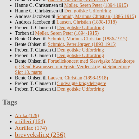
Hanne C. Christensen
til
Møller, Søren Peter (1894-1915)
Hanne C. Christensen
til
Den gotiske Udfordring
Andreas Jacobsen
til
Schmidt, Marinus Christian (1886-1915)
Andreas Jacobsen
til
Lausen, Christian (1898-1918)
Preben T. Clausen
til
Den gotiske Udfordring
Torben
til
Møller, Søren Peter (1894-1915)
Bente Ohlsen
til
Schmidt, Marinus Christian (1886-1915)
Bente Ohlsen
til
Schmidt, Peter Jørgen (1893-1915)
Preben T. Clausen
til
Den gotiske Udfordring
Preben T. Clausen
til
Den gotiske Udfordring
Bente Ohlsen
til
Fortællekoncert med Slesvigske Musikkorps
og René Rasmussen om Første Verdenskrig på Sønderborg
Slot 18. marts
Bente Ohlsen
til
Lausen, Christian (1898-1918)
Preben T. Clausen
til
5 udvalgte krigsdeltagere
Preben T. Clausen
til
Den gotiske Udfordring
Tags
Afrika
(129)
artilleri
(164)
Aurillac
(174)
brevveksling
(236)