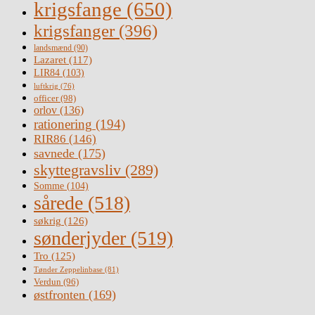
krigsfange
(650)
krigsfanger
(396)
landsmænd
(90)
Lazaret
(117)
LIR84
(103)
luftkrig
(76)
officer
(98)
orlov
(136)
rationering
(194)
RIR86
(146)
savnede
(175)
skyttegravsliv
(289)
Somme
(104)
sårede
(518)
søkrig
(126)
sønderjyder
(519)
Tro
(125)
Tønder Zeppelinbase
(81)
Verdun
(96)
østfronten
(169)