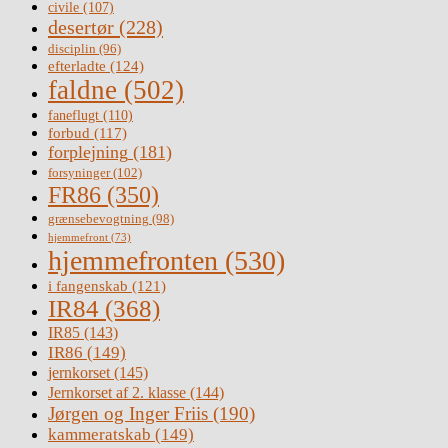
civile
(107)
desertør
(228)
disciplin
(96)
efterladte
(124)
faldne
(502)
faneflugt
(110)
forbud
(117)
forplejning
(181)
forsyninger
(102)
FR86
(350)
grænsebevogtning
(98)
hjemmefront
(73)
hjemmefronten
(530)
i fangenskab
(121)
IR84
(368)
IR85
(143)
IR86
(149)
jernkorset
(145)
Jernkorset af 2. klasse
(144)
Jørgen og Inger Friis
(190)
kammeratskab
(149)