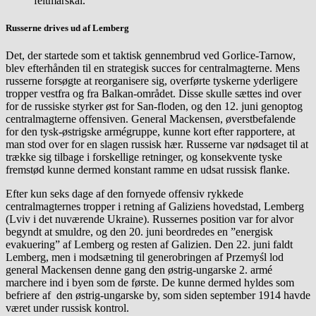
feltmarskal.
Russerne drives ud af Lemberg
Det, der startede som et taktisk gennembrud ved Gorlice-Tarnow,
blev efterhånden til en strategisk succes for centralmagterne. Mens
russerne forsøgte at reorganisere sig, overførte tyskerne yderligere
tropper vestfra og fra Balkan-området. Disse skulle sættes ind over
for de russiske styrker øst for San-floden, og den 12. juni genoptog
centralmagterne offensiven. General Mackensen, øverstbefalende
for den tysk-østrigske armégruppe, kunne kort efter rapportere, at
man stod over for en slagen russisk hær. Russerne var nødsaget til at
trække sig tilbage i forskellige retninger, og konsekvente tyske
fremstød kunne dermed konstant ramme en udsat russisk flanke.
Efter kun seks dage af den fornyede offensiv rykkede
centralmagternes tropper i retning af Galiziens hovedstad, Lemberg
(Lviv i det nuværende Ukraine). Russernes position var for alvor
begyndt at smuldre, og den 20. juni beordredes en ”energisk
evakuering” af Lemberg og resten af Galizien. Den 22. juni faldt
Lemberg, men i modsætning til generobringen af Przemyśl lod
general Mackensen denne gang den østrig-ungarske 2. armé
marchere ind i byen som de første. De kunne dermed hyldes som
befriere af den østrig-ungarske by, som siden september 1914 havde
været under russisk kontrol.