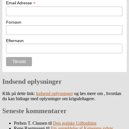
*
Email Adresse
Fornavn
Efternavn
Indsend oplysninger
Klik på dette link:
Indsend oplysninger
og læs mere om , hvordan
du kan bidrage med oplysninger om krigsdeltagere.
Seneste kommentarer
Preben T. Clausen
til
Den gotiske Udfordring
Rene Rasmussen
til
Fin anmeldelse af Kejserens sidste