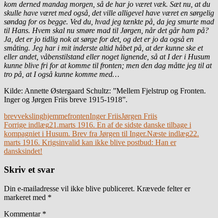
kom derned mandag morgen, så de har jo været væk. Sæt nu, at du
skulle have været med også, det ville alligevel have været en sørgelig
søndag for os begge. Ved du, hvad jeg tænkte på, da jeg smurte mad
til Hans. Hvem skal nu smøre mad til Jørgen, når det går ham på?
Ja, det er jo tidlig nok at sørge for det, og det er jo da også en
småting. Jeg har i mit inderste altid håbet på, at der kunne ske et
eller andet, våbenstilstand eller noget lignende, så at I der i Husum
kunne blive fri for at komme til fronten; men den dag måtte jeg til at
tro på, at I også kunne komme med…
Kilde: Annette Østergaard Schultz: ”Mellem Fjelstrup og Fronten.
Inger og Jørgen Friis breve 1915-1918”.
brevveksling
hjemmefronten
Inger Friis
Jørgen Friis
Indlægsnavigation
Forrige indlæg
21.marts 1916. En af de sidste danske tilbage i
kompagniet i Husum. Brev fra Jørgen til Inger.
Næste indlæg
22.
marts 1916. Krigsinvalid kan ikke blive postbud: Han er
dansksindet!
Skriv et svar
Din e-mailadresse vil ikke blive publiceret.
Krævede felter er
markeret med
*
Kommentar
*