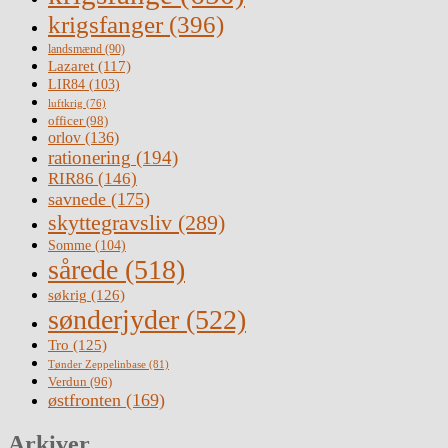
krigsfanger
(396)
landsmænd
(90)
Lazaret
(117)
LIR84
(103)
luftkrig
(76)
officer
(98)
orlov
(136)
rationering
(194)
RIR86
(146)
savnede
(175)
skyttegravsliv
(289)
Somme
(104)
sårede
(518)
søkrig
(126)
sønderjyder
(522)
Tro
(125)
Tønder Zeppelinbase
(81)
Verdun
(96)
østfronten
(169)
Arkiver