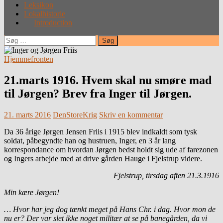
Leksikon
Lokalhistorie
Introduction
Søg
efter:
Hjemmefronten
21.marts 1916. Hvem skal nu smøre mad
til Jørgen? Brev fra Inger til Jørgen.
21. marts 2016
DenStoreKrig
Skriv en kommentar
Da 36 årige Jørgen Jensen Friis i 1915 blev indkaldt som tysk
soldat, påbegyndte han og hustruen, Inger, en 3 år lang
korrespondance om hvordan Jørgen bedst holdt sig ude af farezonen
og Ingers arbejde med at drive gården Hauge i Fjelstrup videre.
Fjelstrup, tirsdag aften 21.3.1916
Min kære Jørgen!
… Hvor har jeg dog tænkt meget på Hans Chr. i dag. Hvor mon de
nu er? Der var slet ikke noget militær at se på banegården, da vi