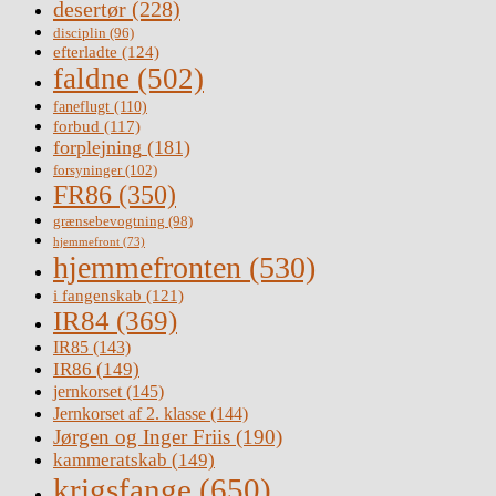
desertør
(228)
disciplin
(96)
efterladte
(124)
faldne
(502)
faneflugt
(110)
forbud
(117)
forplejning
(181)
forsyninger
(102)
FR86
(350)
grænsebevogtning
(98)
hjemmefront
(73)
hjemmefronten
(530)
i fangenskab
(121)
IR84
(369)
IR85
(143)
IR86
(149)
jernkorset
(145)
Jernkorset af 2. klasse
(144)
Jørgen og Inger Friis
(190)
kammeratskab
(149)
krigsfange
(650)