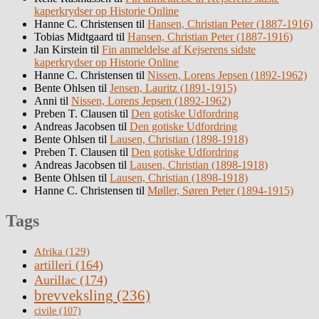
kaperkrydser op Historie Online
Hanne C. Christensen
til
Hansen, Christian Peter (1887-1916)
Tobias Midtgaard
til
Hansen, Christian Peter (1887-1916)
Jan Kirstein
til
Fin anmeldelse af Kejserens sidste
kaperkrydser op Historie Online
Hanne C. Christensen
til
Nissen, Lorens Jepsen (1892-1962)
Bente Ohlsen
til
Jensen, Lauritz (1891-1915)
Anni
til
Nissen, Lorens Jepsen (1892-1962)
Preben T. Clausen
til
Den gotiske Udfordring
Andreas Jacobsen
til
Den gotiske Udfordring
Bente Ohlsen
til
Lausen, Christian (1898-1918)
Preben T. Clausen
til
Den gotiske Udfordring
Andreas Jacobsen
til
Lausen, Christian (1898-1918)
Bente Ohlsen
til
Lausen, Christian (1898-1918)
Hanne C. Christensen
til
Møller, Søren Peter (1894-1915)
Tags
Afrika
(129)
artilleri
(164)
Aurillac
(174)
brevveksling
(236)
civile
(107)