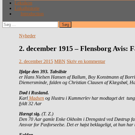
Leksikon
Lokalhistorie
Introduction
Søg
efter:
Nyheder
2. december 1915 – Flensborg Avis: F
2. december 2015
MBN
Skriv en kommentar
Ifølge den 393. Tabsliste
er Hans Nielsen Hansen af Ballum, Boy Konstmann af Borr
Diemersminde, falden og Christian Clausen af Klægsbøl, Haa
Død i Rusland.
Karl
Madsen
og Hustru i Kummerlev har modtaget det tunge
fyldt 32 Aar
Hængt sig.
(T. Z.)
Den 70 Aar gamle Enke Okholm i Drengsted ved Døstrup fandt
Ansvar for Pasforseelse. Det er højst beklageligt, at hun har
Falden.