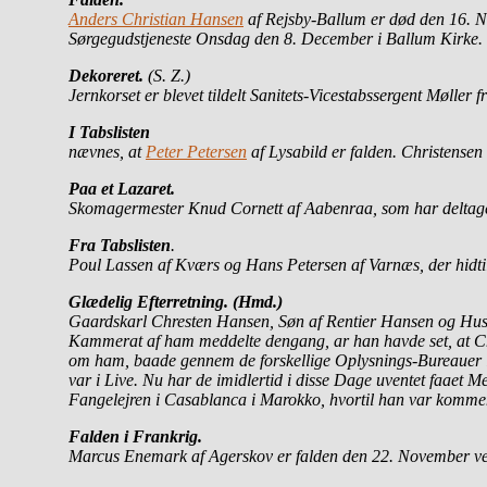
Anders Christian Hansen
af Rejsby-Ballum er død den 16. No
Sørgegudstjeneste Onsdag den 8. December i Ballum Kirke.
Dekoreret.
(S. Z.)
Jernkorset er blevet tildelt Sanitets-Vicestabssergent Møller
I Tabslisten
nævnes, at
Peter Petersen
af Lysabild er falden. Christensen
Paa et Lazaret.
Skomagermester Knud Cornett af Aabenraa, som har deltaget 
Fra Tabslisten
.
Poul Lassen af Kværs og Hans Petersen af Varnæs, der hidtil 
Glædelig Efterretning. (Hmd.)
Gaardskarl
Chresten Hansen, Søn af Rentier Hansen og Hust
Kammerat af ham meddelte dengang, ar han havde set, at Ch
om ham, baade gennem de forskellige Oplysnings-Bureauer 
var i Live. Nu har de imidlertid i disse Dage uventet faaet 
Fangelejren i Casablanca i Marokko, hvortil han var kommen
Falden i Frankrig.
Marcus Enemark af Agerskov er falden den 22. November ve