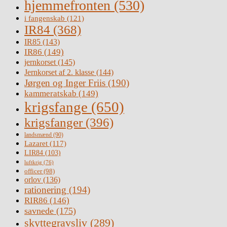
hjemmefronten
(530)
i fangenskab
(121)
IR84
(368)
IR85
(143)
IR86
(149)
jernkorset
(145)
Jernkorset af 2. klasse
(144)
Jørgen og Inger Friis
(190)
kammeratskab
(149)
krigsfange
(650)
krigsfanger
(396)
landsmænd
(90)
Lazaret
(117)
LIR84
(103)
luftkrig
(76)
officer
(98)
orlov
(136)
rationering
(194)
RIR86
(146)
savnede
(175)
skyttegravsliv
(289)