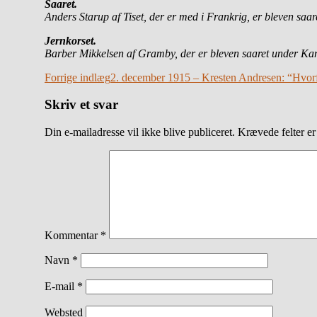
Saaret.
Anders Starup af Tiset, der er med i Frankrig, er bleven saar
Jernkorset.
Barber Mikkelsen af Gramby, der er bleven saaret under 
Indlægsnavigation
Forrige indlæg
2. december 1915 – Kresten Andresen: “Hvorf
Skriv et svar
Din e-mailadresse vil ikke blive publiceret.
Krævede felter e
Kommentar
*
Navn
*
E-mail
*
Websted