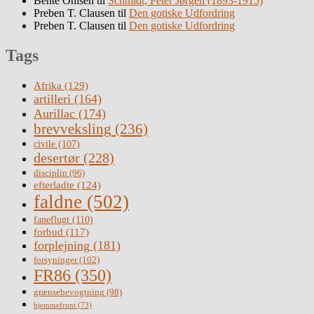
Bente Ohlsen
til
Schmidt, Peter Jørgen (1893-1915)
Preben T. Clausen
til
Den gotiske Udfordring
Preben T. Clausen
til
Den gotiske Udfordring
Tags
Afrika
(129)
artilleri
(164)
Aurillac
(174)
brevveksling
(236)
civile
(107)
desertør
(228)
disciplin
(96)
efterladte
(124)
faldne
(502)
faneflugt
(110)
forbud
(117)
forplejning
(181)
forsyninger
(102)
FR86
(350)
grænsebevogtning
(98)
hjemmefront
(73)