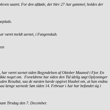
bleven saaret. For den afdøde, der blev 27 Aar gammel, holdes der
ueplads.
har været meldt savnet, i Fangenskab.
zen
.
 har været savnet siden Begyndelsen af Oktober Maaned i Fjor. En
kke noget om. Forældrene har siden den Tid idelig søgt Oplysninger
den Resultat, saa de næsten havde opgivet Haabet om, at han endnu
 saa længe
savnede Søn siden 14. Februar i Aar har befundet sig i
 ham Tirsdag den 7. December.