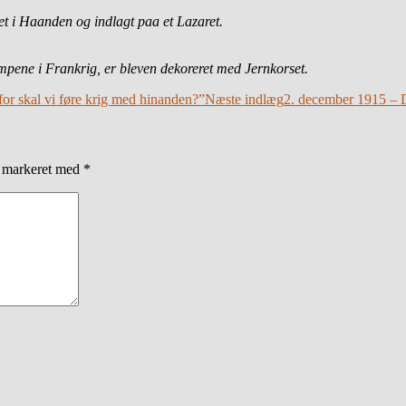
et i Haanden og indlagt paa et Lazaret.
Kampene
i Frankrig, er bleven dekoreret med Jernkorset.
or skal vi føre krig med hinanden?”
Næste indlæg
2. december 1915 – 
r markeret med
*