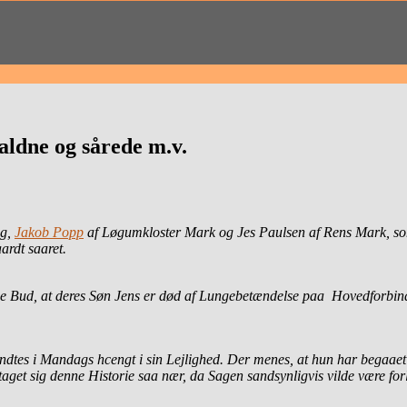
aldne og sårede m.v.
ig,
Jakob Popp
af Løgumkloster Mark og Jes Paulsen af Rens Mark, som
rdt saaret.
 Bud, at deres Søn Jens er død af Lungebetændelse paa Hovedforbind
es i Mandags hcengt i sin Lejlighed. Der menes, at hun har begaaet de
 taget sig denne Historie saa nær, da Sagen sandsynligvis vilde være fo