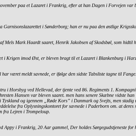
vember paa et Lazaret i Frankrig, efter at han Dagen i Forvejen var 
 fra Garnisonslazarettet i Sønderborg; han er nu paa den østlige Krigssk
 af Mels Mark Haardt saaret, Henrik Jakobsen af Skodsbøl, som hidtil 
i Krigen imod Øst, er bleven bragt til et Lazaret i Blankenburg i Har
har været meldt savnede, er ifølge den sidste Tabsliste tagne til Fange
ru i Horsbyg ved Hellevad, der tjente ved 86. Regiments 1. Kompagni,
resten Hansen var bleven saaret. men hans senere Skæbne vidste han i
i Tyskland og igennem „Røde Kors” i Danmark og Svejts, men stadig u
Meddelelse fra Oplysningskontoret for savnede i Paderborn om. at deres
 fra Lejren i
Trompeloup.
d Appy i Frankrig, 20 Aar gammel, Der holdes Sørgegudstjeneste for