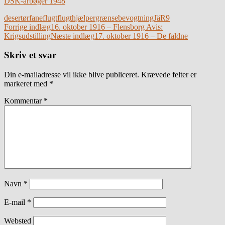
DSK-årbøger 1948
desertør
faneflugt
flugthjælper
grænsebevogtning
JäR9
Indlægsnavigation
Forrige indlæg
16. oktober 1916 – Flensborg Avis:
Krigsudstilling
Næste indlæg
17. oktober 1916 – De faldne
Skriv et svar
Din e-mailadresse vil ikke blive publiceret.
Krævede felter er
markeret med
*
Kommentar
*
Navn
*
E-mail
*
Websted