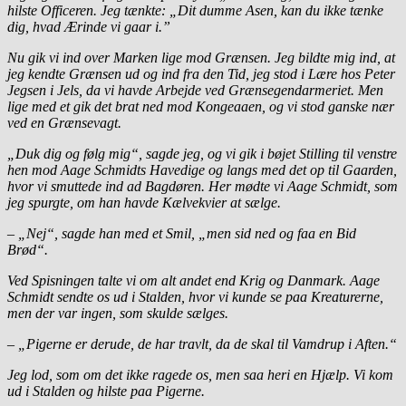
hilste Officeren. Jeg tænkte: „Dit dumme Asen, kan du ikke tænke
dig, hvad Ærinde vi gaar i.”
Nu gik vi ind over Marken lige mod Grænsen. Jeg bildte mig ind, at
jeg kendte Grænsen ud og ind fra den Tid, jeg stod i Lære hos Peter
Jegsen i Jels, da vi havde Arbejde ved Grænsegendarmeriet. Men
lige med et gik det brat ned mod Kongeaaen, og vi stod ganske nær
ved en Grænsevagt.
„Duk dig og følg mig“, sagde jeg, og vi gik i bøjet Stilling til venstre
hen mod Aage Schmidts Havedige og langs med det op til Gaarden,
hvor vi smuttede ind ad Bagdøren. Her mødte vi Aage Schmidt, som
jeg spurgte, om han havde Kælvekvier at sælge.
– „Nej“, sagde han med et Smil, „men sid ned og faa en Bid
Brød“.
Ved Spisningen talte vi om alt andet end Krig og Danmark. Aage
Schmidt sendte os ud i Stalden, hvor vi kunde se paa Kreaturerne,
men der var ingen, som skulde sælges.
– „Pigerne er derude, de har travlt, da de skal til Vamdrup i Aften.“
Jeg lod, som om det ikke ragede os, men saa heri en Hjælp. Vi kom
ud i Stalden og hilste paa Pigerne.