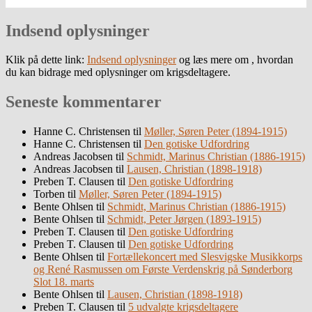
Indsend oplysninger
Klik på dette link:
Indsend oplysninger
og læs mere om , hvordan
du kan bidrage med oplysninger om krigsdeltagere.
Seneste kommentarer
Hanne C. Christensen
til
Møller, Søren Peter (1894-1915)
Hanne C. Christensen
til
Den gotiske Udfordring
Andreas Jacobsen
til
Schmidt, Marinus Christian (1886-1915)
Andreas Jacobsen
til
Lausen, Christian (1898-1918)
Preben T. Clausen
til
Den gotiske Udfordring
Torben
til
Møller, Søren Peter (1894-1915)
Bente Ohlsen
til
Schmidt, Marinus Christian (1886-1915)
Bente Ohlsen
til
Schmidt, Peter Jørgen (1893-1915)
Preben T. Clausen
til
Den gotiske Udfordring
Preben T. Clausen
til
Den gotiske Udfordring
Bente Ohlsen
til
Fortællekoncert med Slesvigske Musikkorps
og René Rasmussen om Første Verdenskrig på Sønderborg
Slot 18. marts
Bente Ohlsen
til
Lausen, Christian (1898-1918)
Preben T. Clausen
til
5 udvalgte krigsdeltagere