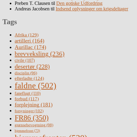
Preben T. Clausen
til
Den gotiske Udfordring
Andreas Jacobsen
til
Indsend oplysninger om krigsdeltager
Tags
Afrika
(129)
artilleri
(164)
Aurillac
(174)
brevveksling
(236)
civile
(107)
desertør
(228)
disciplin
(96)
efterladte
(124)
faldne
(502)
faneflugt
(110)
forbud
(117)
forplejning
(181)
forsyninger
(102)
FR86
(350)
grænsebevogtning
(98)
hjemmefront
(73)