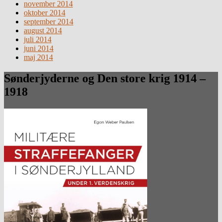
november 2014
oktober 2014
september 2014
august 2014
juli 2014
juni 2014
maj 2014
Sønderjyderne og Den store krig 1914 –
1918