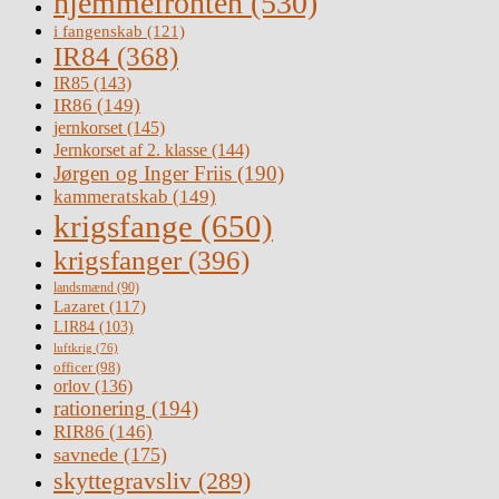
hjemmefronten
(530)
i fangenskab
(121)
IR84
(368)
IR85
(143)
IR86
(149)
jernkorset
(145)
Jernkorset af 2. klasse
(144)
Jørgen og Inger Friis
(190)
kammeratskab
(149)
krigsfange
(650)
krigsfanger
(396)
landsmænd
(90)
Lazaret
(117)
LIR84
(103)
luftkrig
(76)
officer
(98)
orlov
(136)
rationering
(194)
RIR86
(146)
savnede
(175)
skyttegravsliv
(289)