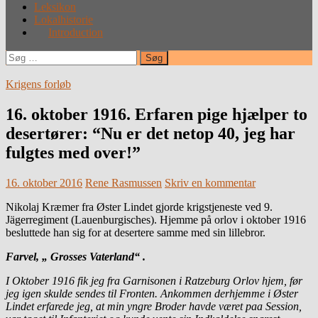
Leksikon
Lokalhistorie
Introduction
Søg
efter:
Krigens forløb
16. oktober 1916. Erfaren pige hjælper to
desertører: “Nu er det netop 40, jeg har
fulgtes med over!”
16. oktober 2016
Rene Rasmussen
Skriv en kommentar
Nikolaj Kræmer fra Øster Lindet gjorde krigstjeneste ved 9.
Jägerregiment (Lauenburgisches). Hjemme på orlov i oktober 1916
besluttede han sig for at desertere samme med sin lillebror.
Farvel, „ Grosses Vaterland“ .
I Oktober 1916 fik jeg fra Garnisonen i Ratzeburg Orlov hjem, før
jeg igen skulde sendes til Fronten. Ankommen derhjemme i Øster
Lindet erfarede jeg, at min yngre Broder havde været paa Session,