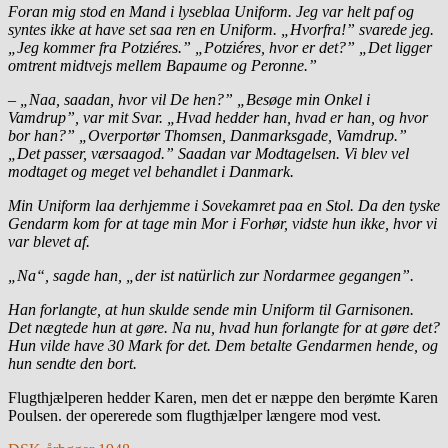
Foran mig stod en Mand i lyseblaa Uniform. Jeg var helt paf og
syntes ikke at have set saa ren en Uniform. „Hvorfra!” svarede jeg.
„Jeg kommer fra Potziéres.” „Potziéres, hvor er det?” „Det ligger
omtrent midtvejs mellem Bapaume og Peronne.”
– „Naa, saadan, hvor vil De hen?” „Besøge min Onkel i
Vamdrup”, var mit Svar. „Hvad hedder han, hvad er han, og hvor
bor han?” „Overportør Thomsen, Danmarksgade, Vamdrup.”
„Det passer, værsaagod.” Saadan var Modtagelsen. Vi blev vel
modtaget og meget vel behandlet i Danmark.
Min Uniform laa derhjemme i Sovekamret paa en Stol. Da den tyske
Gendarm kom for at tage min Mor i Forhør, vidste hun ikke, hvor vi
var blevet af.
„Na“, sagde han, „der ist natürlich zur Nordarmee gegangen”.
Han forlangte, at hun skulde sende min Uniform til Garnisonen.
Det nægtede hun at gøre. Na nu, hvad hun forlangte for at gøre det?
Hun vilde have 30 Mark for det. Dem betalte Gendarmen hende, og
hun sendte den bort.
Flugthjælperen hedder Karen, men det er næppe den berømte Karen
Poulsen. der opererede som flugthjælper længere mod vest.