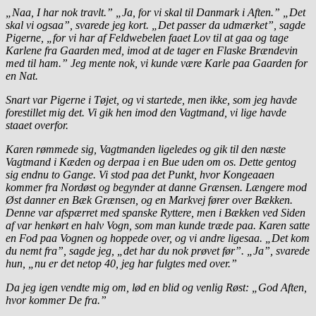
„Naa, I har nok travlt.” „Ja, for vi skal til Danmark i Aften.” „Det
skal vi ogsaa”, svarede jeg kort. „Det passer da udmærket”, sagde
Pigerne, „for vi har af Feldwebelen faaet Lov til at gaa og tage
Karlene fra Gaarden med, imod at de tager en Flaske Brændevin
med til ham.” Jeg mente nok, vi kunde være Karle paa Gaarden for
en Nat.
Snart var Pigerne i Tøjet, og vi startede, men ikke, som jeg havde
forestillet mig det. Vi gik hen imod den Vagtmand, vi lige havde
staaet overfor.
Karen rømmede sig, Vagtmanden ligeledes og gik til den næste
Vagtmand i Kæden og derpaa i en Bue uden om os. Dette gentog
sig endnu to Gange. Vi stod paa det Punkt, hvor Kongeaaen
kommer fra Nordøst og begynder at danne Grænsen. Længere mod
Øst danner en Bæk Grænsen, og en Markvej fører over Bækken.
Denne var afspærret med spanske Ryttere, men i Bækken ved Siden
af var henkørt en halv Vogn, som man kunde træde paa. Karen satte
en Fod paa Vognen og hoppede over, og vi andre ligesaa. „Det kom
du nemt fra”, sagde jeg, „det har du nok prøvet før”. „Ja”, svarede
hun, „nu er det netop 40, jeg har fulgtes med over.”
Da jeg igen vendte mig om, lød en blid og venlig Røst: „God Aften,
hvor kommer De fra.”