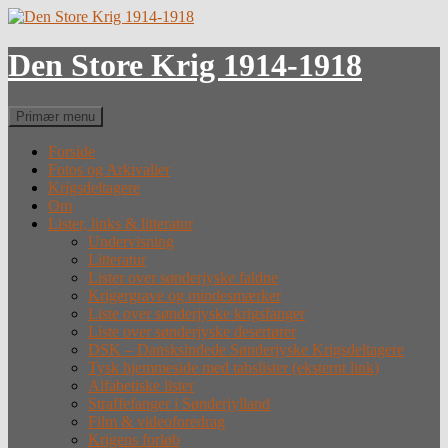
Hop
til
indhold
Den Store Krig 1914-1918
Søg
Primær menu
Forside
Fotos og Arkivalier
Krigsdeltagere
Om
Lister, links & litteratur
Undervisning
Litteratur
Lister over sønderjyske faldne
Krigergrave og mindesmærker
Liste over sønderjyske krigsfanger
Liste over sønderjyske desertører
DSK – Dansksindede Sønderjyske Krigsdeltagere
Tysk hjemmeside med tabslister (eksternt link)
Alfabetiske lister
Straffefanger i Sønderjylland
Film & videoforedrag
Krigens forløb