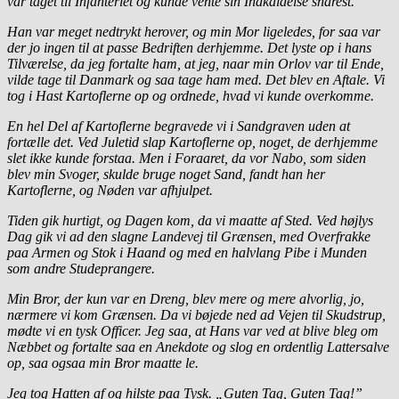
var taget til Infanteriet og kunde vente sin Indkaldelse snarest.
Han var meget nedtrykt herover, og min Mor ligeledes, for saa var
der jo ingen til at passe Bedriften derhjemme. Det lyste op i hans
Tilværelse, da jeg fortalte ham, at jeg, naar min Orlov var til Ende,
vilde tage til Danmark og saa tage ham med. Det blev en Aftale. Vi
tog i Hast Kartoflerne op og ordnede, hvad vi kunde overkomme.
En hel Del af Kartoflerne begravede vi i Sandgraven uden at
fortælle det. Ved Juletid slap Kartoflerne op, noget, de derhjemme
slet ikke kunde forstaa. Men i Foraaret, da vor Nabo, som siden
blev min Svoger, skulde bruge noget Sand, fandt han her
Kartoflerne, og Nøden var afhjulpet.
Tiden gik hurtigt, og Dagen kom, da vi maatte af Sted. Ved højlys
Dag gik vi ad den slagne Landevej til Grænsen, med Overfrakke
paa Armen og Stok i Haand og med en halvlang Pibe i Munden
som andre Studeprangere.
Min Bror, der kun var en Dreng, blev mere og mere alvorlig, jo,
nærmere vi kom Grænsen. Da vi bøjede ned ad Vejen til Skudstrup,
mødte vi en tysk Officer. Jeg saa, at Hans var ved at blive bleg om
Næbbet og fortalte saa en Anekdote og slog en ordentlig Lattersalve
op, saa ogsaa min Bror maatte le.
Jeg tog Hatten af og hilste paa Tysk. „Guten Tag, Guten Tag!”