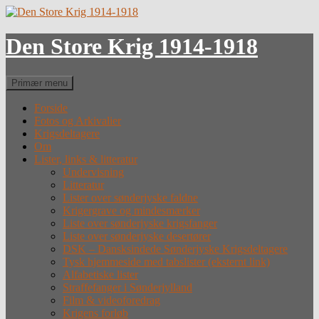
Hop
til
indhold
Den Store Krig 1914-1918
Søg
Primær menu
Forside
Fotos og Arkivalier
Krigsdeltagere
Om
Lister, links & litteratur
Undervisning
Litteratur
Lister over sønderjyske faldne
Krigergrave og mindesmærker
Liste over sønderjyske krigsfanger
Liste over sønderjyske desertører
DSK – Dansksindede Sønderjyske Krigsdeltagere
Tysk hjemmeside med tabslister (eksternt link)
Alfabetiske lister
Straffefanger i Sønderjylland
Film & videoforedrag
Krigens forløb