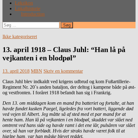
Leksikon
Lokalhistorie
Introduction
Søg
efter:
Ikke kategoriseret
13. april 1918 – Claus Juhl: “Han lå på
vejkanten i en blodpøl”
13. april 2018
MBN
Skriv en kommentar
Claus Juhl blev indkaldt ved krigens udbrud og kom Fußartillerie-
Regiment Nr. 20´s anden bataljon, der deltog i kampene både på øst-
og vestfronten. I foråret 1918 befandt han sig i Frankrig.
Den 13. om middagen kom en mand fra batteriet og fortalte, at han
havde fundet kusken Paegel, ligeledes fra vort batteri, liggende død
ved vejen til Albert. Jeg måtte så af sted med et par mand for at
hente ham. Han lå på vejkanten i en blodpøl, skuddet var slået ned
omtrent ved hans side og havde ramt i det ene lår, pulsåren var slået
over, så han var forblødt. Hvis der straks havde været folk til at
hjælpe ham, var han måske blevet reddet.