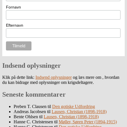
Fornavn
Efternavn
Indsend oplysninger
Klik på dette link:
Indsend oplysninger
og læs mere om , hvordan
du kan bidrage med oplysninger om krigsdeltagere.
Seneste kommentarer
Preben T. Clausen
til
Den gotiske Udfordring
Andreas Jacobsen
til
Lausen, Christian (1898-1918)
Bente Ohlsen
til
Lausen, Christian (1898-1918)
Hanne C. Christensen
til
Møller, Søren Peter (1894-1915)
Hanne C. Christensen
til
Den gotiske Udfordring