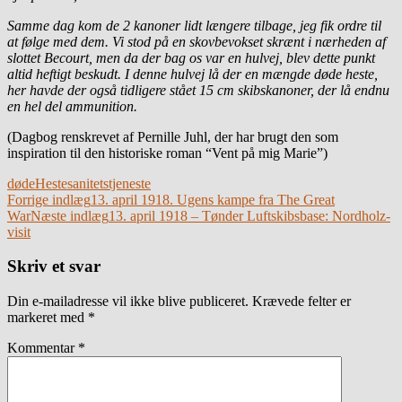
Samme dag kom de 2 kanoner lidt længere tilbage, jeg fik ordre til
at følge med dem. Vi stod på en skovbevokset skrænt i nærheden af
slottet Becourt, men da der bag os var en hulvej, blev dette punkt
altid heftigt beskudt. I denne hulvej lå der en mængde døde heste,
her havde der også tidligere stået 15 cm skibskanoner, der lå endnu
en hel del ammunition.
(Dagbog renskrevet af Pernille Juhl, der har brugt den som
inspiration til den historiske roman “Vent på mig Marie”)
døde
Heste
sanitetstjeneste
Indlægsnavigation
Forrige indlæg
13. april 1918. Ugens kampe fra The Great
War
Næste indlæg
13. april 1918 – Tønder Luftskibsbase: Nordholz-
visit
Skriv et svar
Din e-mailadresse vil ikke blive publiceret.
Krævede felter er
markeret med
*
Kommentar
*