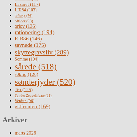
Lazaret
(117)
LIR84
(103)
luftkrig
(76)
officer
(98)
orlov
(136)
rationering
(194)
RIR86
(146)
savnede
(175)
skyttegravsliv
(289)
Somme
(104)
sårede
(518)
søkrig
(126)
sønderjyder
(520)
Tro
(125)
Tønder Zeppelinbase
(81)
Verdun
(96)
østfronten
(169)
Arkiver
marts 2026