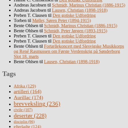
Andreas Jacobsen
til
Schmidt, Marinus Christian (1886-1915)
Andreas Jacobsen
til
Lausen, Christian (1898-1918)
Preben T. Clausen
til
Den gotiske Udfordring
Torben
til
Møller, Søren Peter (1894-1915)
Bente Ohlsen
til
Schmidt, Marinus Christian (1886-1915)
Bente Ohlsen
til
Schmidt, Peter Jørgen (1893-1915)
Preben T. Clausen
til
Den gotiske Udfordring
Preben T. Clausen
til
Den gotiske Udfordring
Bente Ohlsen
til
Fortællekoncert med Slesvigske Musikkorps
og René Rasmussen om Første Verdenskrig på Sønderborg
Slot 18. marts
Bente Ohlsen
til
Lausen, Christian (1898-1918)
Tags
Afrika
(129)
artilleri
(164)
Aurillac
(174)
brevveksling
(236)
civile
(107)
desertør
(228)
disciplin
(96)
efterladte
(124)