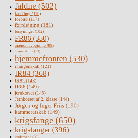
faldne
(502)
faneflugt
(110)
forbud
(117)
forplejning
(181)
forsyninger
(102)
FR86
(350)
grænsebevogtning
(98)
hjemmefront
(73)
hjemmefronten
(530)
i fangenskab
(121)
IR84
(368)
IR85
(143)
IR86
(149)
jernkorset
(145)
Jernkorset af 2. klasse
(144)
Jørgen og Inger Friis
(190)
kammeratskab
(149)
krigsfange
(650)
krigsfanger
(396)
landsmænd
(90)