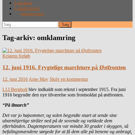
Leksikon
Lokalhistorie
Introduction
Søg
efter:
Tag-arkiv: omklamring
Krigens forløb
12. juni 1916. Frygtelige marchture på Østfronten
12. juni 2016
Arne May
Skriv en kommentar
I.J.I Bergholt
blev indkaldt som rekrut i september 1915. Fra juni
1916 begyndte den nye tilværelse som frontsoldat på østfronten.
“På ilmarch”
Det var jo højsommer, og solen begyndte snart at sende sine
ubarmhjertige stråler ned på de sovende og vækkede dem
efterhånden. Dagtemperaturen var mindst 30 grader i skyggen, så
befalingsmændene sørgede for at få dem alle på benene og anbragt,