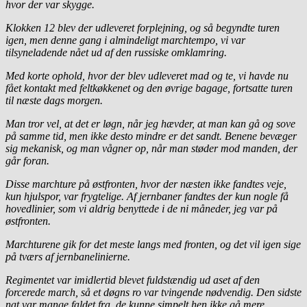
hvor der var skygge.
Klokken 12 blev der udleveret forplejning, og så begyndte turen
igen, men denne gang i almindeligt marchtempo, vi var
tilsyneladende nået ud af den russiske omklamring.
Med korte ophold, hvor der blev udleveret mad og te, vi havde nu
fået kontakt med feltkøkkenet og den øvrige bagage, fortsatte turen
til næste dags morgen.
Man tror vel, at det er løgn, når jeg hævder, at man kan gå og sove
på samme tid, men ikke desto mindre er det sandt. Benene bevæger
sig mekanisk, og man vågner op, når man støder mod manden, der
går foran.
Disse marchture på østfronten, hvor der næsten ikke fandtes veje,
kun hjulspor, var frygtelige. Af jernbaner fandtes der kun nogle få
hovedlinier, som vi aldrig benyttede i de ni måneder, jeg var på
østfronten.
Marchturene gik for det meste langs med fronten, og det vil igen sige
på tværs af jernbanelinierne.
Regimentet var imidlertid blevet fuldstændig ud aset af den
forcerede march, så et døgns ro var tvingende nødvendig. Den sidste
nat var mange faldet fra, de kunne simpelt hen ikke gå mere.