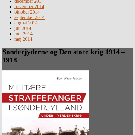
december 2014
november 2014
oktober 2014
september 2014
august 2014
juli 2014
juni 2014
maj 2014
Sønderjyderne og Den store krig 1914 –
1918