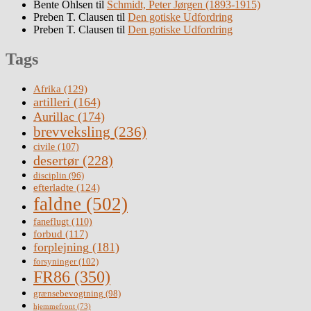
Bente Ohlsen
til
Schmidt, Peter Jørgen (1893-1915)
Preben T. Clausen
til
Den gotiske Udfordring
Preben T. Clausen
til
Den gotiske Udfordring
Tags
Afrika
(129)
artilleri
(164)
Aurillac
(174)
brevveksling
(236)
civile
(107)
desertør
(228)
disciplin
(96)
efterladte
(124)
faldne
(502)
faneflugt
(110)
forbud
(117)
forplejning
(181)
forsyninger
(102)
FR86
(350)
grænsebevogtning
(98)
hjemmefront
(73)