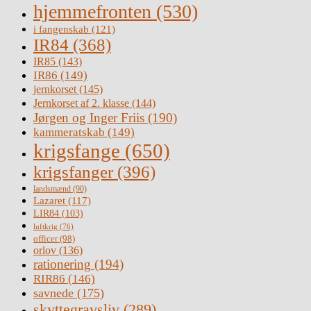
hjemmefronten
(530)
i fangenskab
(121)
IR84
(368)
IR85
(143)
IR86
(149)
jernkorset
(145)
Jernkorset af 2. klasse
(144)
Jørgen og Inger Friis
(190)
kammeratskab
(149)
krigsfange
(650)
krigsfanger
(396)
landsmænd
(90)
Lazaret
(117)
LIR84
(103)
luftkrig
(76)
officer
(98)
orlov
(136)
rationering
(194)
RIR86
(146)
savnede
(175)
skyttegravsliv
(289)