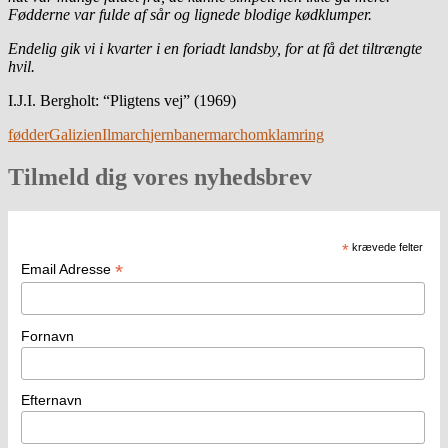
Fødderne var fulde af sår og lignede blodige kødklumper.
Endelig gik vi i kvarter i en foriadt landsby, for at få det tiltrængte
hvil.
I.J.I. Bergholt: “Pligtens vej” (1969)
fødder
Galizien
Ilmarch
jernbaner
march
omklamring
Tilmeld dig vores nyhedsbrev
*
krævede felter
*
Email Adresse
Fornavn
Efternavn