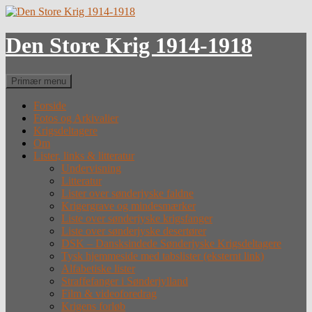
Hop
til
indhold
Den Store Krig 1914-1918
Søg
Primær menu
Forside
Fotos og Arkivalier
Krigsdeltagere
Om
Lister, links & litteratur
Undervisning
Litteratur
Lister over sønderjyske faldne
Krigergrave og mindesmærker
Liste over sønderjyske krigsfanger
Liste over sønderjyske desertører
DSK – Dansksindede Sønderjyske Krigsdeltagere
Tysk hjemmeside med tabslister (eksternt link)
Alfabetiske lister
Straffefanger i Sønderjylland
Film & videoforedrag
Krigens forløb