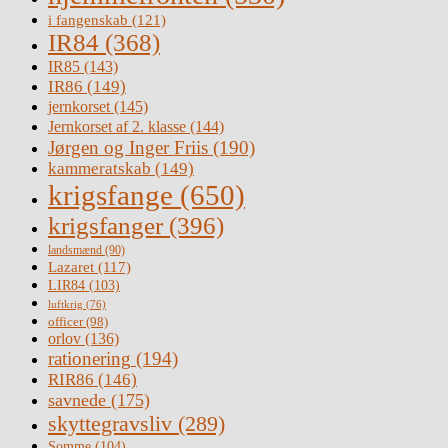
i fangenskab
(121)
IR84
(368)
IR85
(143)
IR86
(149)
jernkorset
(145)
Jernkorset af 2. klasse
(144)
Jørgen og Inger Friis
(190)
kammeratskab
(149)
krigsfange
(650)
krigsfanger
(396)
landsmænd
(90)
Lazaret
(117)
LIR84
(103)
luftkrig
(76)
officer
(98)
orlov
(136)
rationering
(194)
RIR86
(146)
savnede
(175)
skyttegravsliv
(289)
Somme
(104)