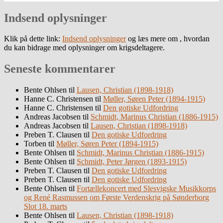
Indsend oplysninger
Klik på dette link:
Indsend oplysninger
og læs mere om , hvordan
du kan bidrage med oplysninger om krigsdeltagere.
Seneste kommentarer
Bente Ohlsen
til
Lausen, Christian (1898-1918)
Hanne C. Christensen
til
Møller, Søren Peter (1894-1915)
Hanne C. Christensen
til
Den gotiske Udfordring
Andreas Jacobsen
til
Schmidt, Marinus Christian (1886-1915)
Andreas Jacobsen
til
Lausen, Christian (1898-1918)
Preben T. Clausen
til
Den gotiske Udfordring
Torben
til
Møller, Søren Peter (1894-1915)
Bente Ohlsen
til
Schmidt, Marinus Christian (1886-1915)
Bente Ohlsen
til
Schmidt, Peter Jørgen (1893-1915)
Preben T. Clausen
til
Den gotiske Udfordring
Preben T. Clausen
til
Den gotiske Udfordring
Bente Ohlsen
til
Fortællekoncert med Slesvigske Musikkorps
og René Rasmussen om Første Verdenskrig på Sønderborg
Slot 18. marts
Bente Ohlsen
til
Lausen, Christian (1898-1918)