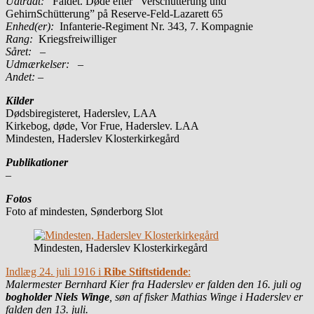
Udtrådt:
Faldet. Døde efter ”Verschütterung und
GehirnSchütterung” på Reserve-Feld-Lazarett 65
Enhed(er):
Infanterie-Regiment Nr. 343, 7. Kompagnie
Rang:
Kriegsfreiwilliger
Såret:
–
Udmærkelser: –
Andet:
–
Kilder
Dødsbiregisteret, Haderslev, LAA
Kirkebog, døde, Vor Frue, Haderslev. LAA
Mindesten, Haderslev Klosterkirkegård
Publikationer
–
Fotos
Foto af mindesten, Sønderborg Slot
Mindesten, Haderslev Klosterkirkegård
Indlæg 24. juli 1916 i
Ribe Stiftstidende
:
Malermester Bernhard Kier fra Haderslev er falden den 16. juli og
bogholder Niels Winge
, søn af fisker Mathias Winge i Haderslev er
falden den 13. juli.