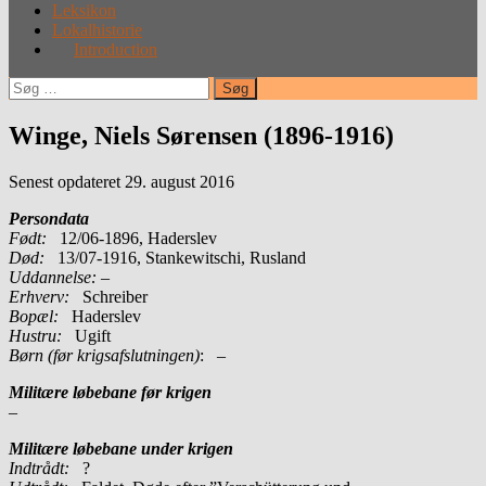
Leksikon
Lokalhistorie
Introduction
Søg
efter:
Winge, Niels Sørensen (1896-1916)
Senest opdateret 29. august 2016
Persondata
Født:
12/06-1896, Haderslev
Død:
13/07-1916, Stankewitschi, Rusland
Uddannelse:
–
Erhverv:
Schreiber
Bopæl:
Haderslev
Hustru:
Ugift
Børn (før krigsafslutningen)
: –
Militære løbebane før krigen
–
Militære løbebane under krigen
Indtrådt:
?