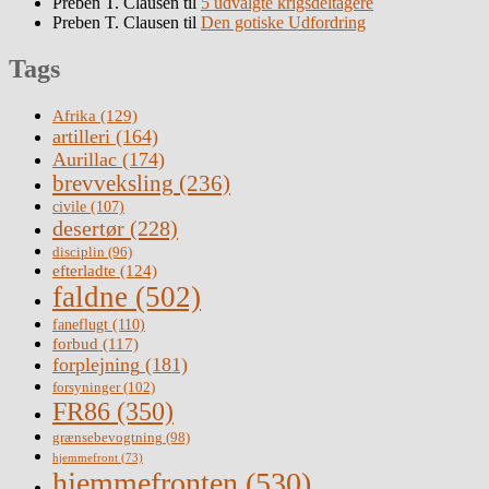
Preben T. Clausen
til
5 udvalgte krigsdeltagere
Preben T. Clausen
til
Den gotiske Udfordring
Tags
Afrika
(129)
artilleri
(164)
Aurillac
(174)
brevveksling
(236)
civile
(107)
desertør
(228)
disciplin
(96)
efterladte
(124)
faldne
(502)
faneflugt
(110)
forbud
(117)
forplejning
(181)
forsyninger
(102)
FR86
(350)
grænsebevogtning
(98)
hjemmefront
(73)
hjemmefronten
(530)