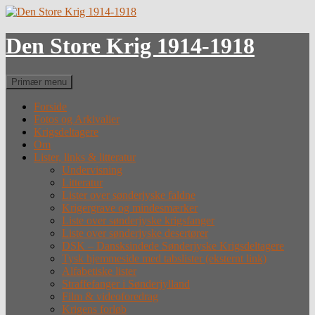
Hop
til
indhold
Den Store Krig 1914-1918
Søg
Primær menu
Forside
Fotos og Arkivalier
Krigsdeltagere
Om
Lister, links & litteratur
Undervisning
Litteratur
Lister over sønderjyske faldne
Krigergrave og mindesmærker
Liste over sønderjyske krigsfanger
Liste over sønderjyske desertører
DSK – Dansksindede Sønderjyske Krigsdeltagere
Tysk hjemmeside med tabslister (eksternt link)
Alfabetiske lister
Straffefanger i Sønderjylland
Film & videoforedrag
Krigens forløb