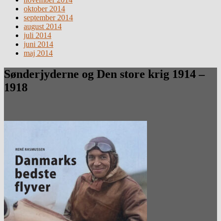
oktober 2014
september 2014
august 2014
juli 2014
juni 2014
maj 2014
Sønderjyderne og Den store krig 1914 –
1918