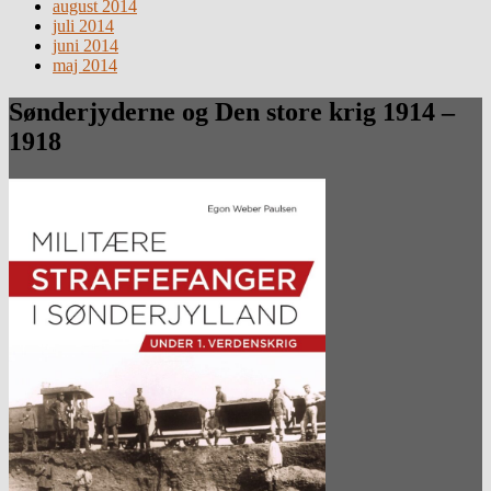
august 2014
juli 2014
juni 2014
maj 2014
Sønderjyderne og Den store krig 1914 –
1918