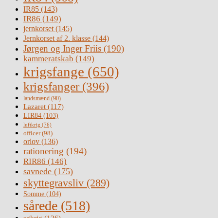
IR85
(143)
IR86
(149)
jernkorset
(145)
Jernkorset af 2. klasse
(144)
Jørgen og Inger Friis
(190)
kammeratskab
(149)
krigsfange
(650)
krigsfanger
(396)
landsmænd
(90)
Lazaret
(117)
LIR84
(103)
luftkrig
(76)
officer
(98)
orlov
(136)
rationering
(194)
RIR86
(146)
savnede
(175)
skyttegravsliv
(289)
Somme
(104)
sårede
(518)
søkrig
(126)