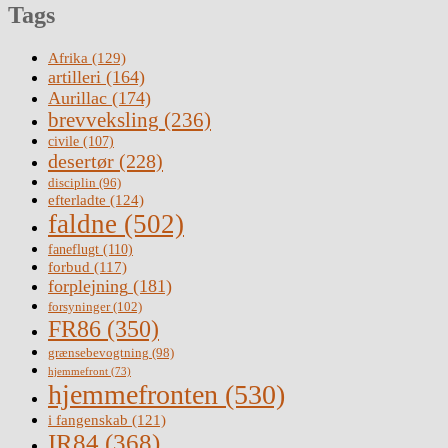
Tags
Afrika
(129)
artilleri
(164)
Aurillac
(174)
brevveksling
(236)
civile
(107)
desertør
(228)
disciplin
(96)
efterladte
(124)
faldne
(502)
faneflugt
(110)
forbud
(117)
forplejning
(181)
forsyninger
(102)
FR86
(350)
grænsebevogtning
(98)
hjemmefront
(73)
hjemmefronten
(530)
i fangenskab
(121)
IR84
(368)