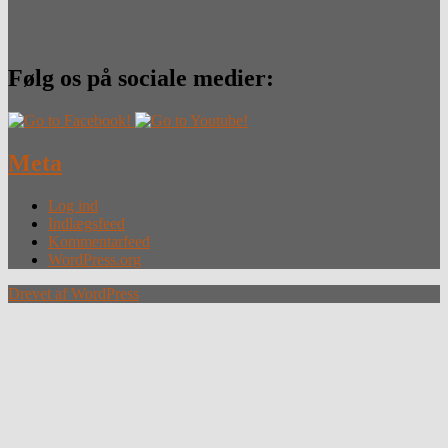
Følg os på sociale medier:
Meta
Log ind
Indlægsfeed
Kommentarfeed
WordPress.org
Drevet af WordPress