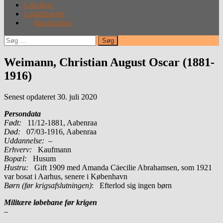
Leksikon
Lokalhistorie
Introduction
Søg
efter:
Weimann, Christian August Oscar (1881-
1916)
Senest opdateret 30. juli 2020
Persondata
Født:
11/12-1881, Aabenraa
Død:
07/03-1916, Aabenraa
Uddannelse:
–
Erhverv:
Kaufmann
Bopæl:
Husum
Hustru:
Gift 1909 med Amanda Cäecilie Abrahamsen, som 1921
var bosat i Aarhus, senere i København
Børn (før krigsafslutningen)
: Efterlod sig ingen børn
Militære løbebane før krigen
–