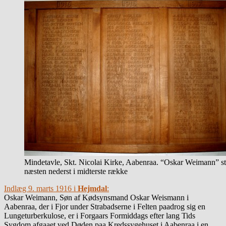
Mindetavle, Skt. Nicolai Kirke, Aabenraa. “Oskar Weimann” st
næsten nederst i midterste række
Indlæg 9. marts 1916 i
Hejmdal
:
Oskar Weimann, Søn af Kødsynsmand Oskar Weismann i
Aabenraa, der i Fjor under Strabadserne i Felten paadrog sig en
Lungeturberkulose, er i Forgaars Formiddags efter lang Tids
Sygdom afgaaet ved Døden paa Kredssygehuset i Aabenraa i en