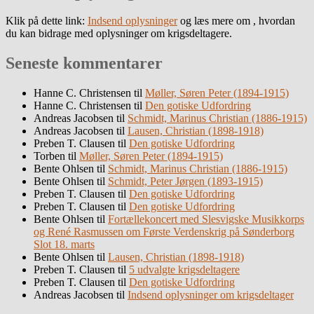
Klik på dette link:
Indsend oplysninger
og læs mere om , hvordan
du kan bidrage med oplysninger om krigsdeltagere.
Seneste kommentarer
Hanne C. Christensen
til
Møller, Søren Peter (1894-1915)
Hanne C. Christensen
til
Den gotiske Udfordring
Andreas Jacobsen
til
Schmidt, Marinus Christian (1886-1915)
Andreas Jacobsen
til
Lausen, Christian (1898-1918)
Preben T. Clausen
til
Den gotiske Udfordring
Torben
til
Møller, Søren Peter (1894-1915)
Bente Ohlsen
til
Schmidt, Marinus Christian (1886-1915)
Bente Ohlsen
til
Schmidt, Peter Jørgen (1893-1915)
Preben T. Clausen
til
Den gotiske Udfordring
Preben T. Clausen
til
Den gotiske Udfordring
Bente Ohlsen
til
Fortællekoncert med Slesvigske Musikkorps
og René Rasmussen om Første Verdenskrig på Sønderborg
Slot 18. marts
Bente Ohlsen
til
Lausen, Christian (1898-1918)
Preben T. Clausen
til
5 udvalgte krigsdeltagere
Preben T. Clausen
til
Den gotiske Udfordring
Andreas Jacobsen
til
Indsend oplysninger om krigsdeltager