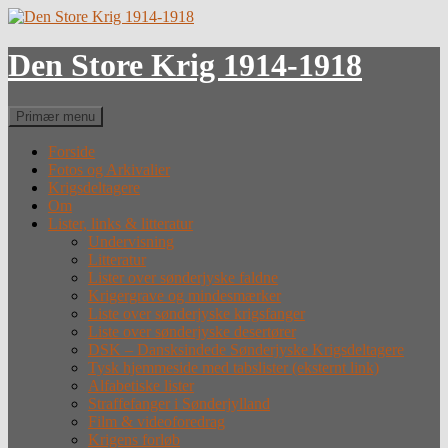
Hop
til
indhold
Den Store Krig 1914-1918
Søg
Primær menu
Forside
Fotos og Arkivalier
Krigsdeltagere
Om
Lister, links & litteratur
Undervisning
Litteratur
Lister over sønderjyske faldne
Krigergrave og mindesmærker
Liste over sønderjyske krigsfanger
Liste over sønderjyske desertører
DSK – Dansksindede Sønderjyske Krigsdeltagere
Tysk hjemmeside med tabslister (eksternt link)
Alfabetiske lister
Straffefanger i Sønderjylland
Film & videoforedrag
Krigens forløb