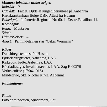
Militære løbebane under krigen
Indtrådt:
?
Udtrådt:
Faldet. Døde af lungetuberkulose på Aabenraa
Kreiskrankenhaus ifølge DBR-Attest fra Husum
Enhed(er):
Infanterie-Regiment Nr. 60, 1. Ersatz-Bataillon, 11.
Kompagnie
Rang:
Musketier
Såret:
–
Udmærkelser: –
Andet:
På mindetavlen står ”Oskar Weimann”
Kilder
Dødsbiregisterattest fra Husum
Fødselsbiregisteret, Aabenraa, LAA
Kirkebog, fødte, Aabenraa, LAA
Efterladtesager, Invalidenævnet, LAA. Sag E-00570
Verlustenliste (17/04-1916)
Mindetavle, Skt. Nicolai Kirke, Aabenraa
Publikationer
–
Fotos
Foto af mindesten, Sønderborg Slot