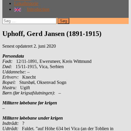
Lokalhistorie
Introduction
Søg
efter:
Uphoff, Gerd Jansen (1891-1915)
Senest opdateret 2. juni 2020
Persondata
Født:
12/11-1891, Ewersmeer, Kreis Wittmund
Død:
15/11-1915, Vica, Serbien
Uddannelse:
–
Erhverv:
Knecht
Bopæl:
Stursbøl, Oksenvad Sogn
Hustru:
Ugift
Børn (før krigsafslutningen)
: –
Militære løbebane før krigen
–
Militære løbebane under krigen
Indtrådt:
?
Udtrådt:
Faldet. ”auf Höhe 634 bei Vica (an der Toblien in