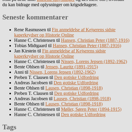
du kan bidrage med oplysninger om krigsdeltagere.
Seneste kommentarer
Rene Rasmussen
til
Fin anmeldelse af Kejserens sidste
kaperkrydser op Historie Online
Hanne C. Christensen
til
Hansen, Christian Peter (1887-1916)
Tobias Midtgaard
til
Hansen, Christian Peter (1887-1916)
Jan Kirstein
til
Fin anmeldelse af Kejserens sidste
kaperkrydser op Historie Online
Hanne C. Christensen
til
Nissen, Lorens Jepsen (1892-1962)
Bente Ohlsen
til
Jensen, Lauritz (1891-1915)
Anni
til
Nissen, Lorens Jepsen (1892-1962)
Preben T. Clausen
til
Den gotiske Udfordring
Andreas Jacobsen
til
Den gotiske Udfordring
Bente Ohlsen
til
Lausen, Christian (1898-1918)
Preben T. Clausen
til
Den gotiske Udfordring
Andreas Jacobsen
til
Lausen, Christian (1898-1918)
Bente Ohlsen
til
Lausen, Christian (1898-1918)
Hanne C. Christensen
til
Møller, Søren Peter (1894-1915)
Hanne C. Christensen
til
Den gotiske Udfordring
Tags