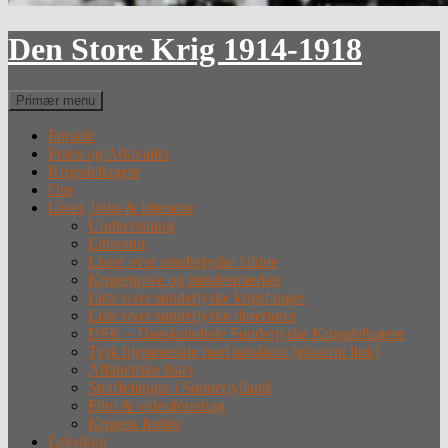
Den Store Krig 1914-1918
Søg
Primær menu
Forside
Fotos og Arkivalier
Krigsdeltagere
Om
Lister, links & litteratur
Undervisning
Litteratur
Lister over sønderjyske faldne
Krigergrave og mindesmærker
Liste over sønderjyske krigsfanger
Liste over sønderjyske desertører
DSK – Dansksindede Sønderjyske Krigsdeltagere
Tysk hjemmeside med tabslister (eksternt link)
Alfabetiske lister
Straffefanger i Sønderjylland
Film & videoforedrag
Krigens forløb
Leksikon