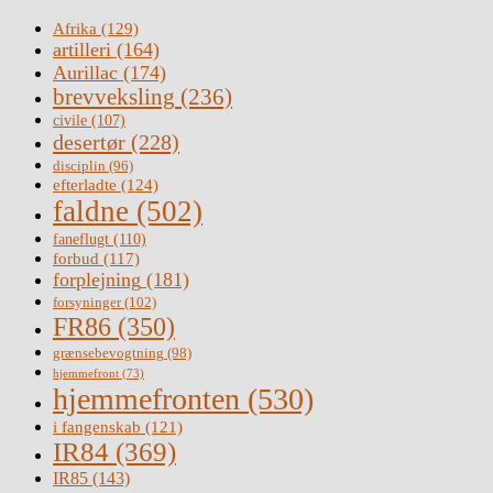
Afrika
(129)
artilleri
(164)
Aurillac
(174)
brevveksling
(236)
civile
(107)
desertør
(228)
disciplin
(96)
efterladte
(124)
faldne
(502)
faneflugt
(110)
forbud
(117)
forplejning
(181)
forsyninger
(102)
FR86
(350)
grænsebevogtning
(98)
hjemmefront
(73)
hjemmefronten
(530)
i fangenskab
(121)
IR84
(369)
IR85
(143)