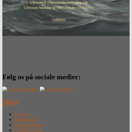
Følg os på sociale medier:
Meta
Log ind
Indlægsfeed
Kommentarfeed
WordPress.org