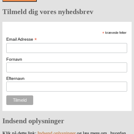
Tilmeld dig vores nyhedsbrev
*
krævede felter
*
Email Adresse
Fornavn
Efternavn
Indsend oplysninger
Klik på dette link:
Indsend oplysninger
og læs mere om , hvordan