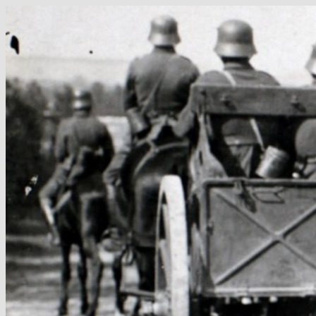
Hop
til
indhold