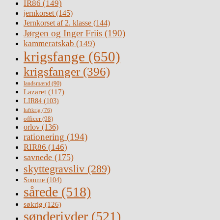
IR86
(149)
jernkorset
(145)
Jernkorset af 2. klasse
(144)
Jørgen og Inger Friis
(190)
kammeratskab
(149)
krigsfange
(650)
krigsfanger
(396)
landsmænd
(90)
Lazaret
(117)
LIR84
(103)
luftkrig
(76)
officer
(98)
orlov
(136)
rationering
(194)
RIR86
(146)
savnede
(175)
skyttegravsliv
(289)
Somme
(104)
sårede
(518)
søkrig
(126)
sønderjyder
(521)