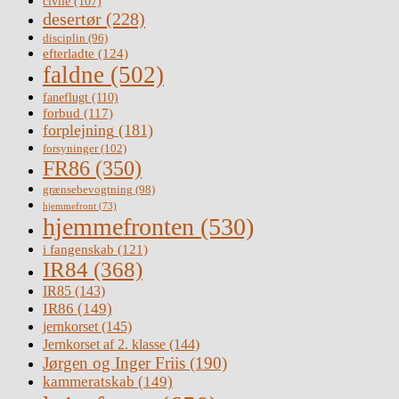
civile
(107)
desertør
(228)
disciplin
(96)
efterladte
(124)
faldne
(502)
faneflugt
(110)
forbud
(117)
forplejning
(181)
forsyninger
(102)
FR86
(350)
grænsebevogtning
(98)
hjemmefront
(73)
hjemmefronten
(530)
i fangenskab
(121)
IR84
(368)
IR85
(143)
IR86
(149)
jernkorset
(145)
Jernkorset af 2. klasse
(144)
Jørgen og Inger Friis
(190)
kammeratskab
(149)