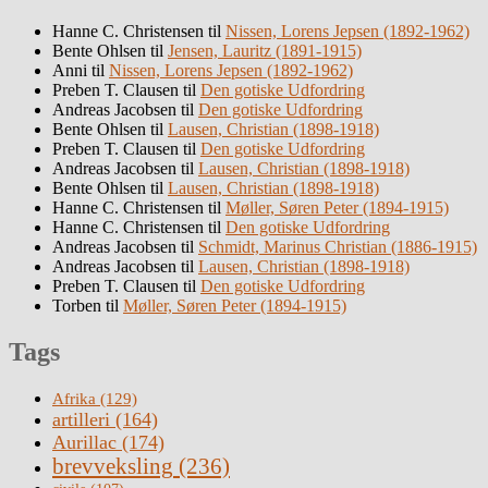
Hanne C. Christensen
til
Nissen, Lorens Jepsen (1892-1962)
Bente Ohlsen
til
Jensen, Lauritz (1891-1915)
Anni
til
Nissen, Lorens Jepsen (1892-1962)
Preben T. Clausen
til
Den gotiske Udfordring
Andreas Jacobsen
til
Den gotiske Udfordring
Bente Ohlsen
til
Lausen, Christian (1898-1918)
Preben T. Clausen
til
Den gotiske Udfordring
Andreas Jacobsen
til
Lausen, Christian (1898-1918)
Bente Ohlsen
til
Lausen, Christian (1898-1918)
Hanne C. Christensen
til
Møller, Søren Peter (1894-1915)
Hanne C. Christensen
til
Den gotiske Udfordring
Andreas Jacobsen
til
Schmidt, Marinus Christian (1886-1915)
Andreas Jacobsen
til
Lausen, Christian (1898-1918)
Preben T. Clausen
til
Den gotiske Udfordring
Torben
til
Møller, Søren Peter (1894-1915)
Tags
Afrika
(129)
artilleri
(164)
Aurillac
(174)
brevveksling
(236)