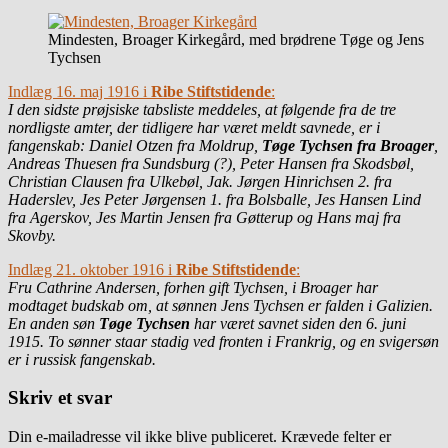
Mindesten, Broager Kirkegård, med brødrene Tøge og Jens
Tychsen
Indlæg 16. maj 1916 i
Ribe Stiftstidende
:
I den sidste prøjsiske tabsliste meddeles, at følgende fra de tre
nordligste amter, der tidligere har været meldt savnede, er i
fangenskab: Daniel Otzen fra Moldrup,
Tøge Tychsen fra Broager
,
Andreas Thuesen fra Sundsburg (?), Peter Hansen fra Skodsbøl,
Christian Clausen fra Ulkebøl, Jak. Jørgen Hinrichsen 2. fra
Haderslev, Jes Peter Jørgensen 1. fra Bolsballe, Jes Hansen Lind
fra Agerskov, Jes Martin Jensen fra Gøtterup og Hans maj fra
Skovby.
Indlæg 21. oktober 1916 i
Ribe Stiftstidende
:
Fru Cathrine Andersen, forhen gift Tychsen, i Broager har
modtaget budskab om, at sønnen Jens Tychsen er falden i Galizien.
En anden søn
Tøge Tychsen
har været savnet siden den 6. juni
1915. To sønner staar stadig ved fronten i Frankrig, og en svigersøn
er i russisk fangenskab.
Skriv et svar
Din e-mailadresse vil ikke blive publiceret.
Krævede felter er