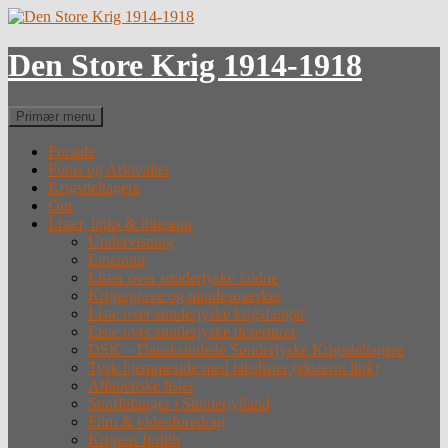
Hop
til
indhold
Den Store Krig 1914-1918
Søg
Primær menu
Forside
Fotos og Arkivalier
Krigsdeltagere
Om
Lister, links & litteratur
Undervisning
Litteratur
Lister over sønderjyske faldne
Krigergrave og mindesmærker
Liste over sønderjyske krigsfanger
Liste over sønderjyske desertører
DSK – Dansksindede Sønderjyske Krigsdeltagere
Tysk hjemmeside med tabslister (eksternt link)
Alfabetiske lister
Straffefanger i Sønderjylland
Film & videoforedrag
Krigens forløb