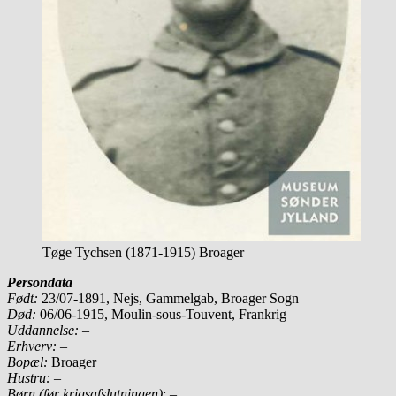
Tøge Tychsen (1871-1915) Broager
Persondata
Født:
23/07-1891, Nejs, Gammelgab, Broager Sogn
Død:
06/06-1915, Moulin-sous-Touvent, Frankrig
Uddannelse: –
Erhverv:
–
Bopæl:
Broager
Hustru:
–
Børn (før krigsafslutningen)
: –