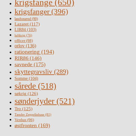
krigsfange
(650)
krigsfanger
(396)
landsmænd
(90)
Lazaret
(117)
LIR84
(103)
luftkrig
(76)
officer
(98)
orlov
(136)
rationering
(194)
RIR86
(146)
savnede
(175)
skyttegravsliv
(289)
Somme
(104)
sårede
(518)
søkrig
(126)
sønderjyder
(521)
Tro
(125)
Tønder Zeppelinbase
(81)
Verdun
(96)
østfronten
(169)