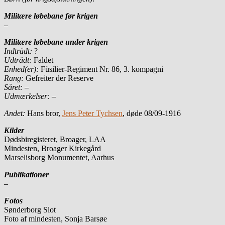
Militære løbebane før krigen
–
Militære løbebane under krigen
Indtrådt:
?
Udtrådt:
Faldet
Enhed(er):
Füsilier-Regiment Nr. 86, 3. kompagni
Rang:
Gefreiter der Reserve
Såret: –
Udmærkelser: –
Andet:
Hans bror,
Jens Peter Tychsen
, døde 08/09-1916
Kilder
Dødsbiregisteret, Broager, LAA
Mindesten, Broager Kirkegård
Marselisborg Monumentet, Aarhus
Publikationer
–
Fotos
Sønderborg Slot
Foto af mindesten, Sonja Barsøe