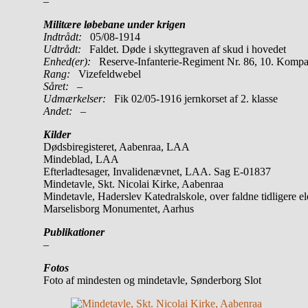
–
Militære løbebane under krigen
Indtrådt:
05/08-1914
Udtrådt:
Faldet. Døde i skyttegraven af skud i hovedet
Enhed(er):
Reserve-Infanterie-Regiment Nr. 86, 10. Komp
Rang:
Vizefeldwebel
Såret:
–
Udmærkelser:
Fik 02/05-1916 jernkorset af 2. klasse
Andet:
–
Kilder
Dødsbiregisteret, Aabenraa, LAA
Mindeblad, LAA
Efterladtesager, Invalidenævnet, LAA. Sag E-01837
Mindetavle, Skt. Nicolai Kirke, Aabenraa
Mindetavle, Haderslev Katedralskole, over faldne tidligere el
Marselisborg Monumentet, Aarhus
Publikationer
–
Fotos
Foto af mindesten og mindetavle, Sønderborg Slot