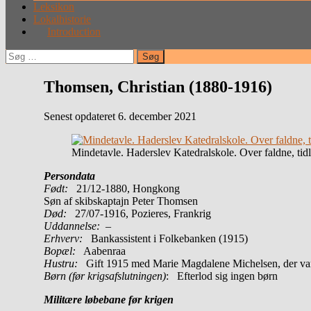
Leksikon
Lokalhistorie
Introduction
Søg
efter:
Thomsen, Christian (1880-1916)
Senest opdateret 6. december 2021
Mindetavle. Haderslev Katedralskole. Over faldne, tidl
Persondata
Født:
21/12-1880, Hongkong
Søn af skibskaptajn Peter Thomsen
Død:
27/07-1916, Pozieres, Frankrig
Uddannelse:
–
Erhverv:
Bankassistent i Folkebanken (1915)
Bopæl:
Aabenraa
Hustru:
Gift 1915 med Marie Magdalene Michelsen, der var 
Børn (før krigsafslutningen)
: Efterlod sig ingen børn
Militære løbebane før krigen