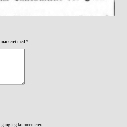
r markeret med
*
e gang jeg kommenterer.