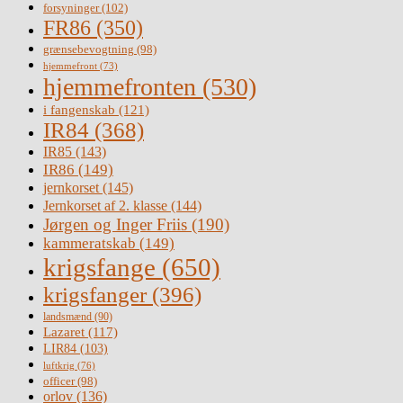
forsyninger
(102)
FR86
(350)
grænsebevogtning
(98)
hjemmefront
(73)
hjemmefronten
(530)
i fangenskab
(121)
IR84
(368)
IR85
(143)
IR86
(149)
jernkorset
(145)
Jernkorset af 2. klasse
(144)
Jørgen og Inger Friis
(190)
kammeratskab
(149)
krigsfange
(650)
krigsfanger
(396)
landsmænd
(90)
Lazaret
(117)
LIR84
(103)
luftkrig
(76)
officer
(98)
orlov
(136)