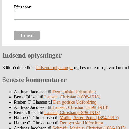
Efternavn
Indsend oplysninger
Klik på dette link:
Indsend oplysninger
og læs mere om , hvordan du k
Seneste kommentarer
Andreas Jacobsen
til
Den gotiske Udfordring
Bente Ohlsen
til
Lausen, Christian (1898-1918)
Preben T. Clausen
til
Den gotiske Udfordring
Andreas Jacobsen
til
Lausen, Christian (1898-1918)
Bente Ohlsen
til
Lausen, Christian (1898-1918)
Hanne C. Christensen
til
Møller, Søren Peter (1894-1915)
Hanne C. Christensen
til
Den gotiske Udfordring
Andreas Jacobsen
til
Schmidt, Marinus Christian (1886-1915)