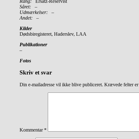
Rang:
Ersatz-Reservist
Såret:
–
Udmærkelser: –
Andet:
–
Kilder
Dødsbiregisteret, Haderslev, LAA
Publikationer
–
Fotos
Skriv et svar
Din e-mailadresse vil ikke blive publiceret.
Krævede felter e
Kommentar
*