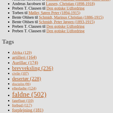
Andreas Jacobsen
til
Lausen, Christian (1898-1918)
Preben T. Clausen
til
Den gotiske Udfordring
Torben
til
Møller, Søren Peter (1894-1915)
Bente Ohlsen
til
Schmidt, Marinus Christian (1886-1915)
Bente Ohlsen
til
Schmidt, Peter Jørgen (1893-1915)
Preben T. Clausen
til
Den gotiske Udfordring
Preben T. Clausen
til
Den gotiske Udfordring
Tags
Afrika
(129)
artilleri
(164)
Aurillac
(174)
brevveksling
(236)
civile
(107)
desertør
(228)
disciplin
(96)
efterladte
(124)
faldne
(502)
faneflugt
(110)
forbud
(117)
forplejning
(181)