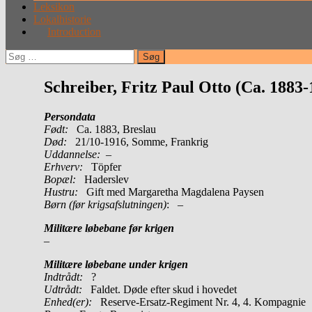
Leksikon
Lokalhistorie
Introduction
Søg
efter:
Schreiber, Fritz Paul Otto (Ca. 1883-
Persondata
Født:
Ca. 1883, Breslau
Død:
21/10-1916, Somme, Frankrig
Uddannelse:
–
Erhverv:
Töpfer
Bopæl:
Haderslev
Hustru:
Gift med Margaretha Magdalena Paysen
Børn (før krigsafslutningen)
: –
Militære løbebane før krigen
–
Militære løbebane under krigen
Indtrådt:
?
Udtrådt:
Faldet. Døde efter skud i hovedet
Enhed(er):
Reserve-Ersatz-Regiment Nr. 4, 4. Kompagnie