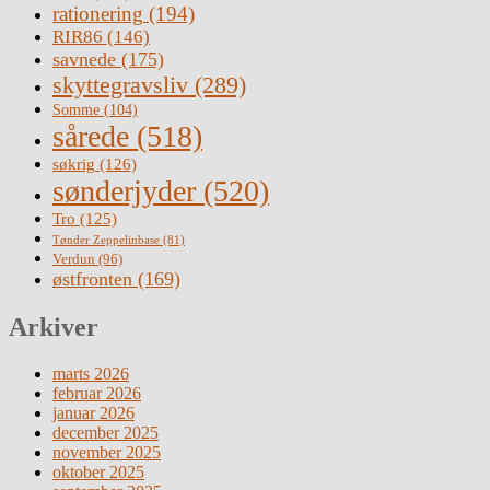
rationering
(194)
RIR86
(146)
savnede
(175)
skyttegravsliv
(289)
Somme
(104)
sårede
(518)
søkrig
(126)
sønderjyder
(520)
Tro
(125)
Tønder Zeppelinbase
(81)
Verdun
(96)
østfronten
(169)
Arkiver
marts 2026
februar 2026
januar 2026
december 2025
november 2025
oktober 2025