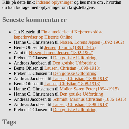
Klik på dette link:
Indsend oplysninger
og læs mere om , hvordan
du kan bidrage med oplysninger om krigsdeltagere.
Seneste kommentarer
Jan Kirstein
til
Fin anmeldelse af Kejserens sidste
kaperkrydser op Historie Online
Hanne C. Christensen
til
Nissen, Lorens Jepsen (1892-1962)
Bente Ohlsen
til
Jensen, Lauritz (1891-1915)
Anni
til
Nissen, Lorens Jepsen (1892-1962)
Preben T. Clausen
til
Den gotiske Udfordring
Andreas Jacobsen
til
Den gotiske Udfordring
Bente Ohlsen
til
Lausen, Christian (1898-1918)
Preben T. Clausen
til
Den gotiske Udfordring
Andreas Jacobsen
til
Lausen, Christian (1898-1918)
Bente Ohlsen
til
Lausen, Christian (1898-1918)
Hanne C. Christensen
til
Møller, Søren Peter (1894-1915)
Hanne C. Christensen
til
Den gotiske Udfordring
Andreas Jacobsen
til
Schmidt, Marinus Christian (1886-1915)
Andreas Jacobsen
til
Lausen, Christian (1898-1918)
Preben T. Clausen
til
Den gotiske Udfordring
Tags