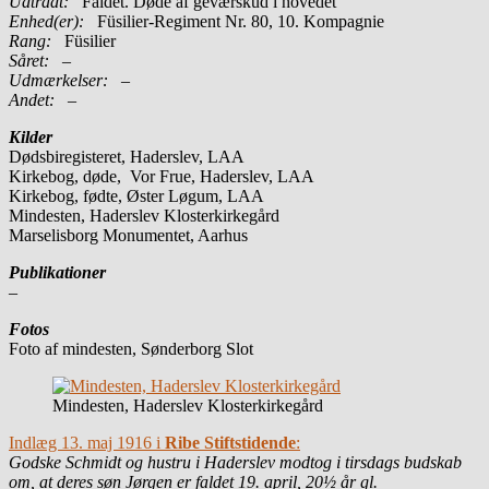
Udtrådt:
Faldet. Døde af geværskud i hovedet
Enhed(er):
Füsilier-Regiment Nr. 80, 10. Kompagnie
Rang:
Füsilier
Såret:
–
Udmærkelser: –
Andet:
–
Kilder
Dødsbiregisteret, Haderslev, LAA
Kirkebog, døde, Vor Frue, Haderslev, LAA
Kirkebog, fødte, Øster Løgum, LAA
Mindesten, Haderslev Klosterkirkegård
Marselisborg Monumentet, Aarhus
Publikationer
–
Fotos
Foto af mindesten, Sønderborg Slot
Mindesten, Haderslev Klosterkirkegård
Indlæg 13. maj 1916 i
Ribe Stiftstidende
:
Godske Schmidt og hustru i Haderslev modtog i tirsdags budskab
om, at deres søn Jørgen er faldet 19. april, 20½ år gl.