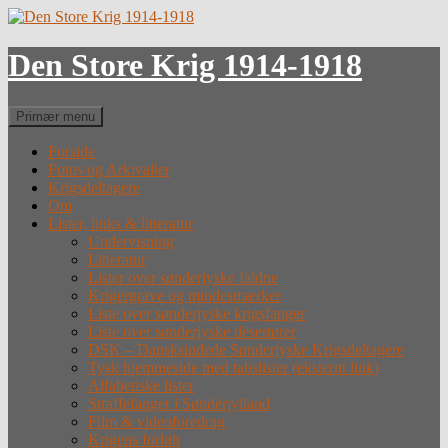
Hop
til
indhold
Den Store Krig 1914-1918
Søg
Primær menu
Forside
Fotos og Arkivalier
Krigsdeltagere
Om
Lister, links & litteratur
Undervisning
Litteratur
Lister over sønderjyske faldne
Krigergrave og mindesmærker
Liste over sønderjyske krigsfanger
Liste over sønderjyske desertører
DSK – Dansksindede Sønderjyske Krigsdeltagere
Tysk hjemmeside med tabslister (eksternt link)
Alfabetiske lister
Straffefanger i Sønderjylland
Film & videoforedrag
Krigens forløb