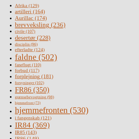
Afrika
(129)
artilleri
(164)
Aurillac
(174)
brevveksling
(236)
civile
(107)
desertør
(228)
disciplin
(96)
efterladte
(124)
faldne
(502)
faneflugt
(110)
forbud
(117)
forplejning
(181)
forsyninger
(102)
FR86
(350)
grænsebevogtning
(98)
hjemmefront
(73)
hjemmefronten
(530)
i fangenskab
(121)
IR84
(369)
IR85
(143)
IR86
(149)