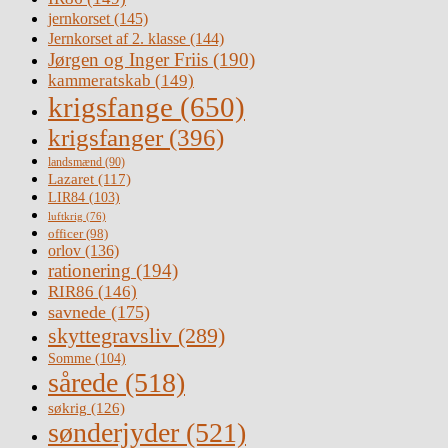
jernkorset
(145)
Jernkorset af 2. klasse
(144)
Jørgen og Inger Friis
(190)
kammeratskab
(149)
krigsfange
(650)
krigsfanger
(396)
landsmænd
(90)
Lazaret
(117)
LIR84
(103)
luftkrig
(76)
officer
(98)
orlov
(136)
rationering
(194)
RIR86
(146)
savnede
(175)
skyttegravsliv
(289)
Somme
(104)
sårede
(518)
søkrig
(126)
sønderjyder
(521)