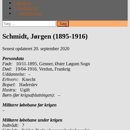
Leksikon
Lokalhistorie
Introduction
Søg
efter:
Schmidt, Jørgen (1895-1916)
Senest opdateret 20. september 2020
Persondata
Født:
10/11-1895, Genner, Øster Løgum Sogn
Død:
19/04-1916, Verdun, Frankrig
Uddannelse:
–
Erhverv:
Knecht
Bopæl:
Haderslev
Hustru:
Ugift
Børn (før krigsafslutningen)
: –
Militære løbebane før krigen
–
Militære løbebane under krigen
Indtrådt:
?