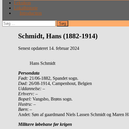
Leksikon
Lokalhistorie
Introduction
Søg
efter:
Schmidt, Hans (1882-1914)
Senest opdateret 14. februar 2024
Hans Schmidt
Persondata
Født:
21/06-1882, Spandet sogn.
Død:
26/08-1914, Campenhout, Belgien
Uddannelse:
–
Erhverv:
–
Bopæl:
Vangsbo, Brøns sogn.
Hustru:
–
Børn
: –
Andet: Søn af gaardmand Niels Lassen Schmidt og Maren Han
Militære løbebane før krigen