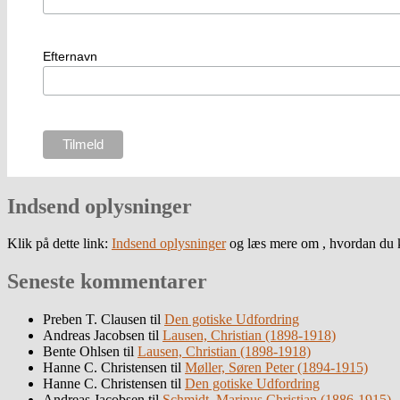
Efternavn
Indsend oplysninger
Klik på dette link:
Indsend oplysninger
og læs mere om , hvordan du k
Seneste kommentarer
Preben T. Clausen
til
Den gotiske Udfordring
Andreas Jacobsen
til
Lausen, Christian (1898-1918)
Bente Ohlsen
til
Lausen, Christian (1898-1918)
Hanne C. Christensen
til
Møller, Søren Peter (1894-1915)
Hanne C. Christensen
til
Den gotiske Udfordring
Andreas Jacobsen
til
Schmidt, Marinus Christian (1886-1915)