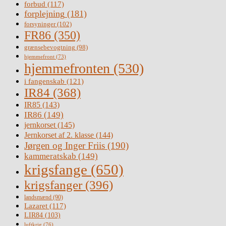
forbud
(117)
forplejning
(181)
forsyninger
(102)
FR86
(350)
grænsebevogtning
(98)
hjemmefront
(73)
hjemmefronten
(530)
i fangenskab
(121)
IR84
(368)
IR85
(143)
IR86
(149)
jernkorset
(145)
Jernkorset af 2. klasse
(144)
Jørgen og Inger Friis
(190)
kammeratskab
(149)
krigsfange
(650)
krigsfanger
(396)
landsmænd
(90)
Lazaret
(117)
LIR84
(103)
luftkrig
(76)