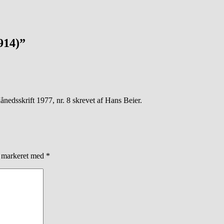
914)”
nedsskrift 1977, nr. 8 skrevet af Hans Beier.
r markeret med
*