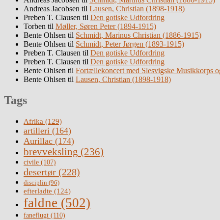
Andreas Jacobsen
til
Lausen, Christian (1898-1918)
Preben T. Clausen
til
Den gotiske Udfordring
Torben
til
Møller, Søren Peter (1894-1915)
Bente Ohlsen
til
Schmidt, Marinus Christian (1886-1915)
Bente Ohlsen
til
Schmidt, Peter Jørgen (1893-1915)
Preben T. Clausen
til
Den gotiske Udfordring
Preben T. Clausen
til
Den gotiske Udfordring
Bente Ohlsen
til
Fortællekoncert med Slesvigske Musikkorps o
Bente Ohlsen
til
Lausen, Christian (1898-1918)
Tags
Afrika
(129)
artilleri
(164)
Aurillac
(174)
brevveksling
(236)
civile
(107)
desertør
(228)
disciplin
(96)
efterladte
(124)
faldne
(502)
faneflugt
(110)