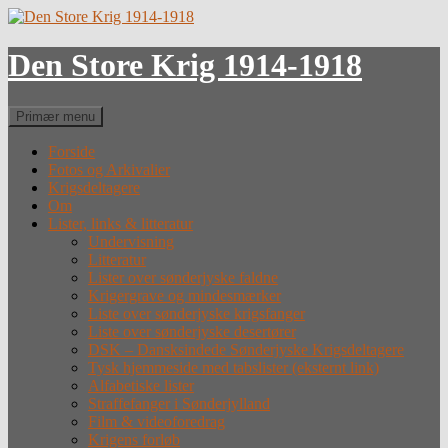
Hop
til
indhold
Den Store Krig 1914-1918
Søg
Primær menu
Forside
Fotos og Arkivalier
Krigsdeltagere
Om
Lister, links & litteratur
Undervisning
Litteratur
Lister over sønderjyske faldne
Krigergrave og mindesmærker
Liste over sønderjyske krigsfanger
Liste over sønderjyske desertører
DSK – Dansksindede Sønderjyske Krigsdeltagere
Tysk hjemmeside med tabslister (eksternt link)
Alfabetiske lister
Straffefanger i Sønderjylland
Film & videoforedrag
Krigens forløb