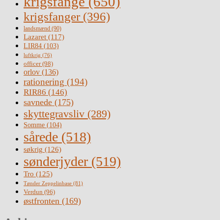
krigsfange
(650)
krigsfanger
(396)
landsmænd
(90)
Lazaret
(117)
LIR84
(103)
luftkrig
(76)
officer
(98)
orlov
(136)
rationering
(194)
RIR86
(146)
savnede
(175)
skyttegravsliv
(289)
Somme
(104)
sårede
(518)
søkrig
(126)
sønderjyder
(519)
Tro
(125)
Tønder Zeppelinbase
(81)
Verdun
(96)
østfronten
(169)