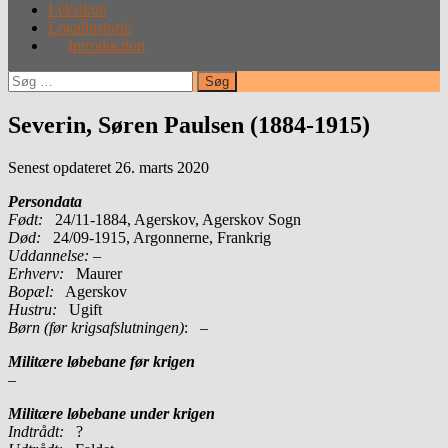
Leksikon
Lokalhistorie
Introduction
Søg
efter:
Severin, Søren Paulsen (1884-1915)
Senest opdateret 26. marts 2020
Persondata
Født:
24/11-1884, Agerskov, Agerskov Sogn
Død:
24/09-1915, Argonnerne, Frankrig
Uddannelse:
–
Erhverv:
Maurer
Bopæl:
Agerskov
Hustru:
Ugift
Børn (før krigsafslutningen)
: –
Militære løbebane før krigen
–
Militære løbebane under krigen
Indtrådt:
?