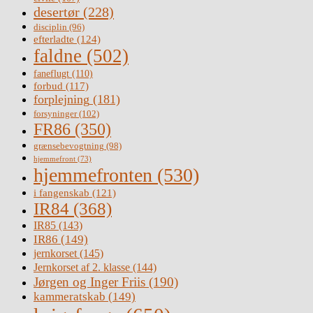
desertør
(228)
disciplin
(96)
efterladte
(124)
faldne
(502)
faneflugt
(110)
forbud
(117)
forplejning
(181)
forsyninger
(102)
FR86
(350)
grænsebevogtning
(98)
hjemmefront
(73)
hjemmefronten
(530)
i fangenskab
(121)
IR84
(368)
IR85
(143)
IR86
(149)
jernkorset
(145)
Jernkorset af 2. klasse
(144)
Jørgen og Inger Friis
(190)
kammeratskab
(149)