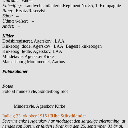
Udtrådt:
Faldet
Enhed(er):
Landwehr-Infanterie-Regiment Nr. 85, 1. Kompagnie
Rang:
Ersatz-Reservist
Såret:
–
Udmærkelser: –
Andet:
–
Kilder
Dødsbiregisteret, Agerskov , LAA
Kirkebog, døde, Agerskov , LAA. Bagest i kirkebogen
Kirkebog, fødte, Agerskov, LAA
Mindetavle, Agerskov Kirke
Marselisborg Monumentet, Aarhus
Publikationer
–
Fotos
Foto af mindetavle, Sønderborg Slot
Mindetavle. Agerskov Kirke
Indlæg 23. oktober 1915 i
Ribe Stiftstidende
:
Severins enke i Agerskov har modtaget den sørgelige efterretning, at
hendes søn Søren, er falden i Frankrig den 25. september, 31 år gl.