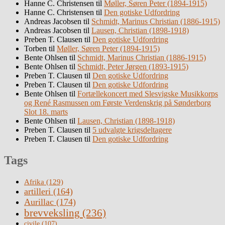
Hanne C. Christensen
til
Møller, Søren Peter (1894-1915)
Hanne C. Christensen
til
Den gotiske Udfordring
Andreas Jacobsen
til
Schmidt, Marinus Christian (1886-1915)
Andreas Jacobsen
til
Lausen, Christian (1898-1918)
Preben T. Clausen
til
Den gotiske Udfordring
Torben
til
Møller, Søren Peter (1894-1915)
Bente Ohlsen
til
Schmidt, Marinus Christian (1886-1915)
Bente Ohlsen
til
Schmidt, Peter Jørgen (1893-1915)
Preben T. Clausen
til
Den gotiske Udfordring
Preben T. Clausen
til
Den gotiske Udfordring
Bente Ohlsen
til
Fortællekoncert med Slesvigske Musikkorps
og René Rasmussen om Første Verdenskrig på Sønderborg
Slot 18. marts
Bente Ohlsen
til
Lausen, Christian (1898-1918)
Preben T. Clausen
til
5 udvalgte krigsdeltagere
Preben T. Clausen
til
Den gotiske Udfordring
Tags
Afrika
(129)
artilleri
(164)
Aurillac
(174)
brevveksling
(236)
civile
(107)