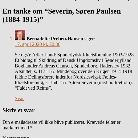
En tanke om “Severin, Søren Paulsen
(1884-1915)”
Bernadette Preben-Hansen
siger:
17. april 2020 kl. 20:36
Se også: Adler Lund: Sønderjydsk Idrætsforening 1903-1928.
Et bidrag til Skildring af Dansk Ungdomsliv i Sønderjylland
Boghandler Andreas Clausen, Sønderborg. Haderslev 1932.
Afsnittet, s. 117-155: Mindebog over de i Krigen 1914-1918
faldne Delingsførere indenfor Nordslesvigsk Fælles-
Idrætsforening, s. 154-155: Søren Severin (med portrætfoto).
“Faldt ved Reims”.
Svar
Skriv et svar
Din e-mailadresse vil ikke blive publiceret.
Krævede felter er
markeret med
*