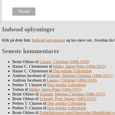
Indsend oplysninger
Klik på dette link:
Indsend oplysninger
og læs mere om , hvordan du k
Seneste kommentarer
Bente Ohlsen
til
Lausen, Christian (1898-1918)
Hanne C. Christensen
til
Møller, Søren Peter (1894-1915)
Hanne C. Christensen
til
Den gotiske Udfordring
Andreas Jacobsen
til
Schmidt, Marinus Christian (1886-1915)
Andreas Jacobsen
til
Lausen, Christian (1898-1918)
Preben T. Clausen
til
Den gotiske Udfordring
Torben
til
Møller, Søren Peter (1894-1915)
Bente Ohlsen
til
Schmidt, Marinus Christian (1886-1915)
Bente Ohlsen
til
Schmidt, Peter Jørgen (1893-1915)
Preben T. Clausen
til
Den gotiske Udfordring
Preben T. Clausen
til
Den gotiske Udfordring
Bente Ohlsen
til
Fortællekoncert med Slesvigske Musikkorps o