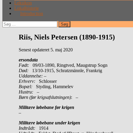
Leksikon
Lokalhistorie
Introduction
Søg
efter:
Riis, Niels Petersen (1890-1915)
Senest opdateret 5. maj 2020
ersondata
Født:
09/03-1890, Ringtved, Maugstrup Sogn
Død:
13/10-1915, Schratzmännle, Frankrig
Uddannelse:
–
Erhverv:
Schlosser
Bopæl:
Styding, Hammelev
Hustru:
–
Børn (før krigsafslutningen)
: –
Militære løbebane før krigen
–
Militære løbebane under krigen
Indtrådt:
1914