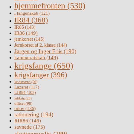
hjemmefronten
(530)
i fangenskab
(121)
IR84
(368)
IR85
(143)
IR86
(149)
jernkorset
(145)
Jernkorset af 2. klasse
(144)
Jørgen og Inger Friis
(190)
kammeratskab
(149)
krigsfange
(650)
krigsfanger
(396)
landsmænd
(90)
Lazaret
(117)
LIR84
(103)
luftkrig
(76)
officer
(98)
orlov
(136)
rationering
(194)
RIR86
(146)
savnede
(175)
skyttegravsliv
(289)