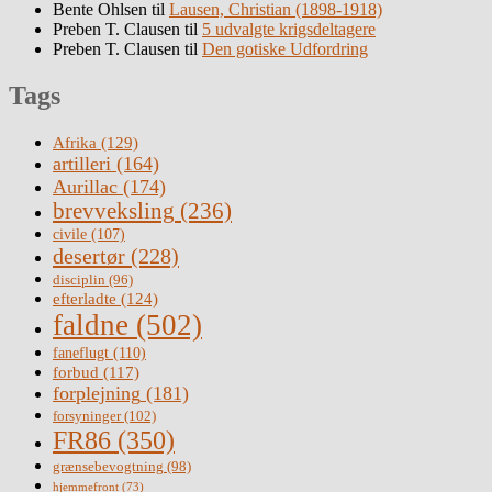
Bente Ohlsen
til
Lausen, Christian (1898-1918)
Preben T. Clausen
til
5 udvalgte krigsdeltagere
Preben T. Clausen
til
Den gotiske Udfordring
Tags
Afrika
(129)
artilleri
(164)
Aurillac
(174)
brevveksling
(236)
civile
(107)
desertør
(228)
disciplin
(96)
efterladte
(124)
faldne
(502)
faneflugt
(110)
forbud
(117)
forplejning
(181)
forsyninger
(102)
FR86
(350)
grænsebevogtning
(98)
hjemmefront
(73)