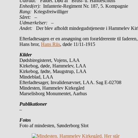
Udtrådt:
Faldet. Død af ”Brust- u. Händeschuss”
Enhed(er):
Infanterie-Regiment Nr. 187, 5. Kompagnie
Rang:
Kriegsfreiwilliger
Såret:
–
Udmærkelser: –
Andet:
Der blev afholdt mindegudstjeneste i Hammelev Kir
Efterladtesagen er en ansøgning om forældrerente til fadere
Hans bror,
Hans Riis
, døde 11/11-1915
Kilder
Dødsbiregisteret, Vojens, LAA
Kirkebog, døde, Hammelev, LAA
Kirkebog, fødte, Maugstrup, LAA
Mindeblad, LAA
Efterladtesager, Invalidenævnet, LAA. Sag E-02708
Mindesten, Hammelev Kirkegård
Marselisborg Monumentet, Aarhus
Publikationer
–
Fotos
Foto af mindesten, Sønderborg Slot