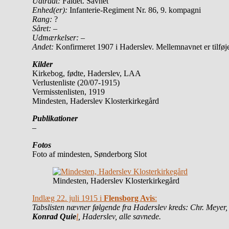
Udtrådt:
Faldet. Savnet
Enhed(er):
Infanterie-Regiment Nr. 86, 9. kompagni
Rang:
?
Såret: –
Udmærkelser: –
Andet:
Konfirmeret 1907 i Haderslev. Mellemnavnet er tilføj
Kilder
Kirkebog, fødte, Haderslev, LAA
Verlustenliste (20/07-1915)
Vermisstenlisten, 1919
Mindesten, Haderslev Klosterkirkegård
Publikationer
–
Fotos
Foto af mindesten, Sønderborg Slot
Mindesten, Haderslev Klosterkirkegård
Indlæg 22. juli 1915 i
Flensborg Avis
:
Tabslisten nævner følgende fra Haderslev kreds: Chr. Meyer
Konrad Quie
l
, Haderslev, alle savnede.