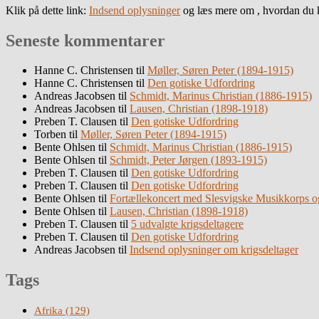
Klik på dette link:
Indsend oplysninger
og læs mere om , hvordan du k
Seneste kommentarer
Hanne C. Christensen
til
Møller, Søren Peter (1894-1915)
Hanne C. Christensen
til
Den gotiske Udfordring
Andreas Jacobsen
til
Schmidt, Marinus Christian (1886-1915)
Andreas Jacobsen
til
Lausen, Christian (1898-1918)
Preben T. Clausen
til
Den gotiske Udfordring
Torben
til
Møller, Søren Peter (1894-1915)
Bente Ohlsen
til
Schmidt, Marinus Christian (1886-1915)
Bente Ohlsen
til
Schmidt, Peter Jørgen (1893-1915)
Preben T. Clausen
til
Den gotiske Udfordring
Preben T. Clausen
til
Den gotiske Udfordring
Bente Ohlsen
til
Fortællekoncert med Slesvigske Musikkorps o
Bente Ohlsen
til
Lausen, Christian (1898-1918)
Preben T. Clausen
til
5 udvalgte krigsdeltagere
Preben T. Clausen
til
Den gotiske Udfordring
Andreas Jacobsen
til
Indsend oplysninger om krigsdeltager
Tags
Afrika
(129)