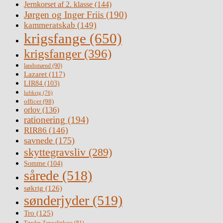
Jernkorset af 2. klasse
(144)
Jørgen og Inger Friis
(190)
kammeratskab
(149)
krigsfange
(650)
krigsfanger
(396)
landsmænd
(90)
Lazaret
(117)
LIR84
(103)
luftkrig
(76)
officer
(98)
orlov
(136)
rationering
(194)
RIR86
(146)
savnede
(175)
skyttegravsliv
(289)
Somme
(104)
sårede
(518)
søkrig
(126)
sønderjyder
(519)
Tro
(125)
Tønder Zeppelinbase
(81)