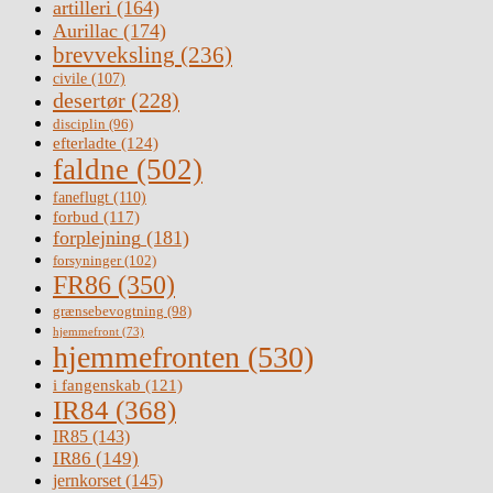
artilleri
(164)
Aurillac
(174)
brevveksling
(236)
civile
(107)
desertør
(228)
disciplin
(96)
efterladte
(124)
faldne
(502)
faneflugt
(110)
forbud
(117)
forplejning
(181)
forsyninger
(102)
FR86
(350)
grænsebevogtning
(98)
hjemmefront
(73)
hjemmefronten
(530)
i fangenskab
(121)
IR84
(368)
IR85
(143)
IR86
(149)
jernkorset
(145)