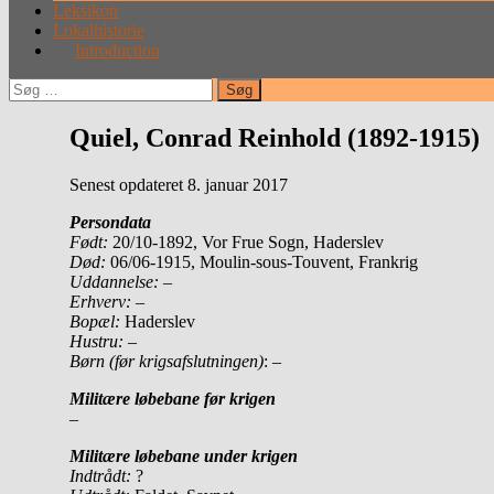
Leksikon
Lokalhistorie
Introduction
Søg
efter:
Quiel, Conrad Reinhold (1892-1915)
Senest opdateret 8. januar 2017
Persondata
Født:
20/10-1892, Vor Frue Sogn, Haderslev
Død:
06/06-1915, Moulin-sous-Touvent, Frankrig
Uddannelse: –
Erhverv:
–
Bopæl:
Haderslev
Hustru:
–
Børn (før krigsafslutningen)
: –
Militære løbebane før krigen
–
Militære løbebane under krigen
Indtrådt:
?