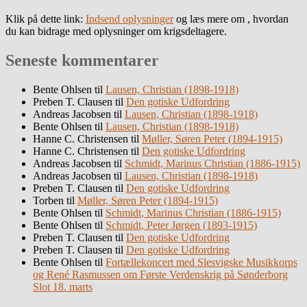
Klik på dette link:
Indsend oplysninger
og læs mere om , hvordan
du kan bidrage med oplysninger om krigsdeltagere.
Seneste kommentarer
Bente Ohlsen
til
Lausen, Christian (1898-1918)
Preben T. Clausen
til
Den gotiske Udfordring
Andreas Jacobsen
til
Lausen, Christian (1898-1918)
Bente Ohlsen
til
Lausen, Christian (1898-1918)
Hanne C. Christensen
til
Møller, Søren Peter (1894-1915)
Hanne C. Christensen
til
Den gotiske Udfordring
Andreas Jacobsen
til
Schmidt, Marinus Christian (1886-1915)
Andreas Jacobsen
til
Lausen, Christian (1898-1918)
Preben T. Clausen
til
Den gotiske Udfordring
Torben
til
Møller, Søren Peter (1894-1915)
Bente Ohlsen
til
Schmidt, Marinus Christian (1886-1915)
Bente Ohlsen
til
Schmidt, Peter Jørgen (1893-1915)
Preben T. Clausen
til
Den gotiske Udfordring
Preben T. Clausen
til
Den gotiske Udfordring
Bente Ohlsen
til
Fortællekoncert med Slesvigske Musikkorps
og René Rasmussen om Første Verdenskrig på Sønderborg
Slot 18. marts