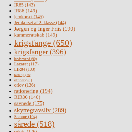
IR85
(143)
IR86
(149)
jernkorset
(145)
Jernkorset af 2. klasse
(144)
Jørgen og Inger Friis
(190)
kammeratskab
(149)
krigsfange
(650)
krigsfanger
(396)
landsmænd
(90)
Lazaret
(117)
LIR84
(103)
luftkrig
(76)
officer
(98)
orlov
(136)
rationering
(194)
RIR86
(146)
savnede
(175)
skyttegravsliv
(289)
Somme
(104)
sårede
(518)
søkrig
(126)