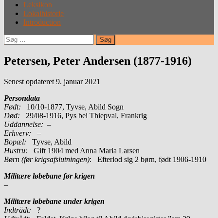
Leksikon
Lokalhistorie
Introduction
Søg
efter:
Petersen, Peter Andersen (1877-1916)
Senest opdateret 9. januar 2021
Persondata
Født:
10/10-1877, Tyvse, Abild Sogn
Død:
29/08-1916, Pys bei Thiepval, Frankrig
Uddannelse:
–
Erhverv:
–
Bopæl:
Tyvse, Abild
Hustru:
Gift 1904 med Anna Maria Larsen
Børn (før krigsafslutningen)
: Efterlod sig 2 børn, født 1906-1910
Militære løbebane før krigen
–
Militære løbebane under krigen
Indtrådt:
?