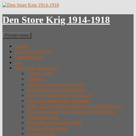
Hop
til
indhold
Den Store Krig 1914-1918
Søg
Primær menu
Forside
Fotos og Arkivalier
Krigsdeltagere
Om
Lister, links & litteratur
Undervisning
Litteratur
Lister over sønderjyske faldne
Krigergrave og mindesmærker
Liste over sønderjyske krigsfanger
Liste over sønderjyske desertører
DSK – Dansksindede Sønderjyske Krigsdeltagere
Tysk hjemmeside med tabslister (eksternt link)
Alfabetiske lister
Straffefanger i Sønderjylland
Film & videoforedrag
Krigens forløb