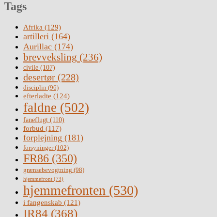
Tags
Afrika
(129)
artilleri
(164)
Aurillac
(174)
brevveksling
(236)
civile
(107)
desertør
(228)
disciplin
(96)
efterladte
(124)
faldne
(502)
faneflugt
(110)
forbud
(117)
forplejning
(181)
forsyninger
(102)
FR86
(350)
grænsebevogtning
(98)
hjemmefront
(73)
hjemmefronten
(530)
i fangenskab
(121)
IR84
(368)