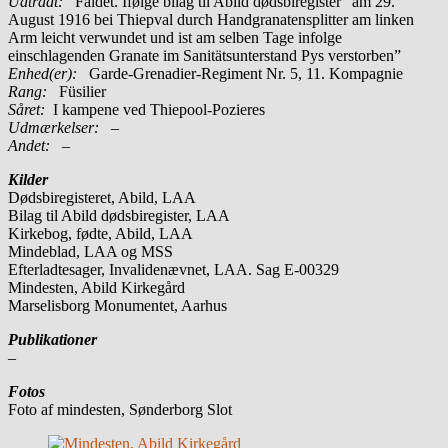
Udtrådt:
Faldet. Ifølge bilag til Abild dødsbiregister ”am 29.
August 1916 bei Thiepval durch Handgranatensplitter am linken
Arm leicht verwundet und ist am selben Tage infolge
einschlagenden Granate im Sanitätsunterstand Pys verstorben”
Enhed(er):
Garde-Grenadier-Regiment Nr. 5, 11. Kompagnie
Rang:
Füsilier
Såret:
I kampene ved Thiepool-Pozieres
Udmærkelser: –
Andet:
–
Kilder
Dødsbiregisteret, Abild, LAA
Bilag til Abild dødsbiregister, LAA
Kirkebog, fødte, Abild, LAA
Mindeblad, LAA og MSS
Efterladtesager, Invalidenævnet, LAA. Sag E-00329
Mindesten, Abild Kirkegård
Marselisborg Monumentet, Aarhus
Publikationer
–
Fotos
Foto af mindesten, Sønderborg Slot