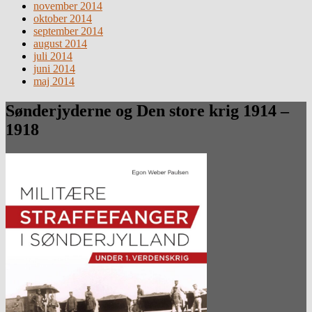
november 2014
oktober 2014
september 2014
august 2014
juli 2014
juni 2014
maj 2014
Sønderjyderne og Den store krig 1914 –
1918