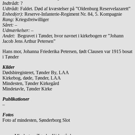
Indtrådt:
?
Udtrådt:
Faldet. Død af kvæstelser på ”Oldenburg Reservelazarett”
Enhed(er):
Reserve-Infanterie-Regiment Nr. 84, 5. Kompagnie
Rang:
Kriegsfreiwilliger
Såret: –
Udmærkelser: –
Andet:
Begravet i Tønder, hvor navnet i kirkebogen er ”Johann
Jacob Jens Arthur Petersen”
Hans mor, Johanna Friederika Petersen, født Clausen var 1915 bosat
i Tønder
Kilder
Dødsbiregisteret, Tønder By, LAA
Kirkebog, døde, Tønder, LAA
Mindesten, Tønder Kirkegård
Mindetavle, Tønder Kirke
Publikationer
–
Fotos
Foto af mindesten, Sønderborg Slot