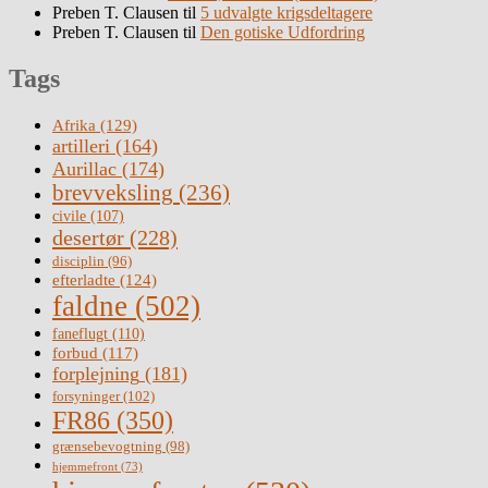
Preben T. Clausen
til
5 udvalgte krigsdeltagere
Preben T. Clausen
til
Den gotiske Udfordring
Tags
Afrika
(129)
artilleri
(164)
Aurillac
(174)
brevveksling
(236)
civile
(107)
desertør
(228)
disciplin
(96)
efterladte
(124)
faldne
(502)
faneflugt
(110)
forbud
(117)
forplejning
(181)
forsyninger
(102)
FR86
(350)
grænsebevogtning
(98)
hjemmefront
(73)