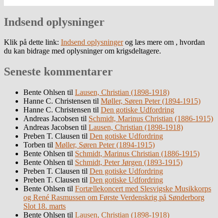
Indsend oplysninger
Klik på dette link:
Indsend oplysninger
og læs mere om , hvordan
du kan bidrage med oplysninger om krigsdeltagere.
Seneste kommentarer
Bente Ohlsen
til
Lausen, Christian (1898-1918)
Hanne C. Christensen
til
Møller, Søren Peter (1894-1915)
Hanne C. Christensen
til
Den gotiske Udfordring
Andreas Jacobsen
til
Schmidt, Marinus Christian (1886-1915)
Andreas Jacobsen
til
Lausen, Christian (1898-1918)
Preben T. Clausen
til
Den gotiske Udfordring
Torben
til
Møller, Søren Peter (1894-1915)
Bente Ohlsen
til
Schmidt, Marinus Christian (1886-1915)
Bente Ohlsen
til
Schmidt, Peter Jørgen (1893-1915)
Preben T. Clausen
til
Den gotiske Udfordring
Preben T. Clausen
til
Den gotiske Udfordring
Bente Ohlsen
til
Fortællekoncert med Slesvigske Musikkorps
og René Rasmussen om Første Verdenskrig på Sønderborg
Slot 18. marts
Bente Ohlsen
til
Lausen, Christian (1898-1918)