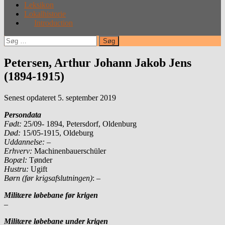
Leksikon
Lokalhistorie
Introduction
Søg
efter:
Petersen, Arthur Johann Jakob Jens
(1894-1915)
Senest opdateret 5. september 2019
Persondata
Født:
25/09- 1894, Petersdorf, Oldenburg
Død:
15/05-1915, Oldeburg
Uddannelse: –
Erhverv:
Machinenbauerschüler
Bopæl:
Tønder
Hustru:
Ugift
Børn (før krigsafslutningen)
: –
Militære løbebane før krigen
–
Militære løbebane under krigen