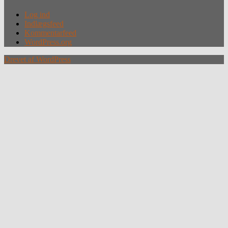
Log ind
Indlægsfeed
Kommentarfeed
WordPress.org
Drevet af WordPress