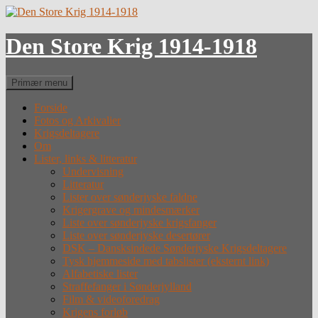
Hop
til
indhold
Den Store Krig 1914-1918
Søg
Primær menu
Forside
Fotos og Arkivalier
Krigsdeltagere
Om
Lister, links & litteratur
Undervisning
Litteratur
Lister over sønderjyske faldne
Krigergrave og mindesmærker
Liste over sønderjyske krigsfanger
Liste over sønderjyske desertører
DSK – Dansksindede Sønderjyske Krigsdeltagere
Tysk hjemmeside med tabslister (eksternt link)
Alfabetiske lister
Straffefanger i Sønderjylland
Film & videoforedrag
Krigens forløb