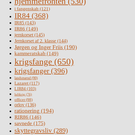
hjemmefronten
(530)
i fangenskab
(121)
IR84
(368)
IR85
(143)
IR86
(149)
jernkorset
(145)
Jernkorset af 2. klasse
(144)
Jørgen og Inger Friis
(190)
kammeratskab
(149)
krigsfange
(650)
krigsfanger
(396)
landsmænd
(90)
Lazaret
(117)
LIR84
(103)
luftkrig
(76)
officer
(98)
orlov
(136)
rationering
(194)
RIR86
(146)
savnede
(175)
skyttegravsliv
(289)