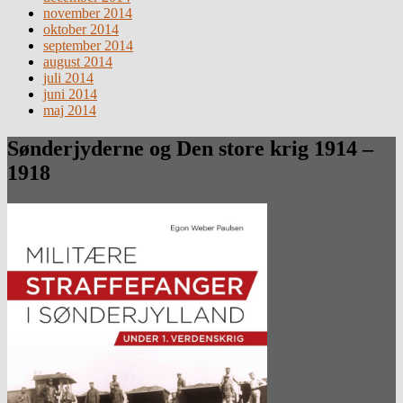
november 2014
oktober 2014
september 2014
august 2014
juli 2014
juni 2014
maj 2014
Sønderjyderne og Den store krig 1914 –
1918