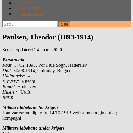
Leksikon
Lokalhistorie
Introduction
Søg
efter:
Paulsen, Theodor (1893-1914)
Senest opdateret 24. marts 2020
Persondata
Født:
17/12-1893, Vor Frue Sogn, Haderslev
Død:
30/08-1914, Colonfay, Belgien
Uddannelse:
–
Erhverv:
Knecht
Bopæl:
Haderslev
Hustru:
Ugift
Børn
: –
Militære løbebane før krigen
Han var værnepligtig fra 14/10-1913 ved samme regiment og
kompagni
Militære løbebane under krigen