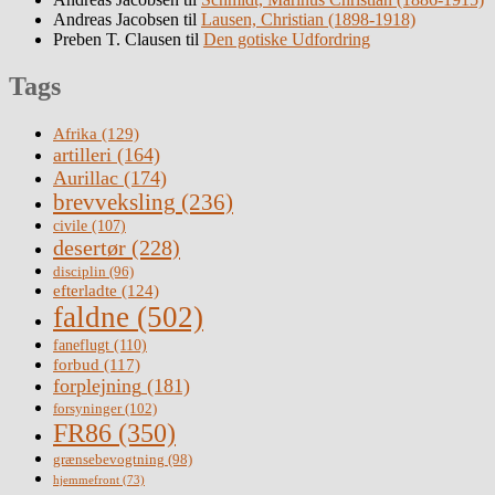
Andreas Jacobsen
til
Lausen, Christian (1898-1918)
Preben T. Clausen
til
Den gotiske Udfordring
Tags
Afrika
(129)
artilleri
(164)
Aurillac
(174)
brevveksling
(236)
civile
(107)
desertør
(228)
disciplin
(96)
efterladte
(124)
faldne
(502)
faneflugt
(110)
forbud
(117)
forplejning
(181)
forsyninger
(102)
FR86
(350)
grænsebevogtning
(98)
hjemmefront
(73)