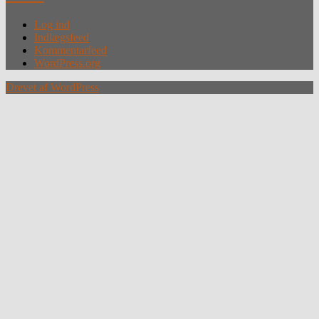
Log ind
Indlægsfeed
Kommentarfeed
WordPress.org
Drevet af WordPress