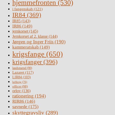
hjemmefronten
(530)
i fangenskab
(121)
IR84
(369)
IR85
(143)
IR86
(149)
jernkorset
(145)
Jernkorset af 2. klasse
(144)
Jørgen og Inger Friis
(190)
kammeratskab
(149)
krigsfange
(650)
krigsfanger
(396)
landsmænd
(90)
Lazaret
(117)
LIR84
(103)
luftkrig
(76)
officer
(98)
orlov
(136)
rationering
(194)
RIR86
(146)
savnede
(175)
skyttegravsliv
(289)