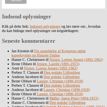
Indsend oplysninger
Klik på dette link:
Indsend oplysninger
og læs mere om , hvordan
du kan bidrage med oplysninger om krigsdeltagere.
Seneste kommentarer
Jan Kirstein
til
Fin anmeldelse af Kejserens sidste
kaperkrydser op Historie Online
Hanne C. Christensen
til
Nissen, Lorens Jepsen (1892-1962)
Bente Ohlsen
til
Jensen, Lauritz (1891-1915)
Anni
til
Nissen, Lorens Jepsen (1892-1962)
Preben T. Clausen
til
Den gotiske Udfordring
Andreas Jacobsen
til
Den gotiske Udfordring
Bente Ohlsen
til
Lausen, Christian (1898-1918)
Preben T. Clausen
til
Den gotiske Udfordring
Andreas Jacobsen
til
Lausen, Christian (1898-1918)
Bente Ohlsen
til
Lausen, Christian (1898-1918)
Hanne C. Christensen
til
Møller, Søren Peter (1894-1915)
Hanne C. Christensen
til
Den gotiske Udfordring
Andreas Jacobsen
til
Schmidt, Marinus Christian (1886-1915)