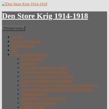
Hop
til
indhold
Den Store Krig 1914-1918
Søg
Primær menu
Forside
Fotos og Arkivalier
Krigsdeltagere
Om
Lister, links & litteratur
Undervisning
Litteratur
Lister over sønderjyske faldne
Krigergrave og mindesmærker
Liste over sønderjyske krigsfanger
Liste over sønderjyske desertører
DSK – Dansksindede Sønderjyske Krigsdeltagere
Tysk hjemmeside med tabslister (eksternt link)
Alfabetiske lister
Straffefanger i Sønderjylland
Film & videoforedrag
Krigens forløb