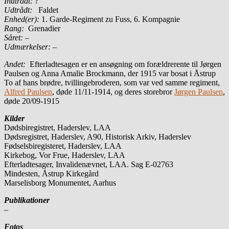
Indtrådt:
?
Udtrådt:
Faldet
Enhed(er):
1. Garde-Regiment zu Fuss, 6. Kompagnie
Rang:
Grenadier
Såret:
–
Udmærkelser: –
Andet:
Efterladtesagen er en ansøgning om forældrerente til Jørgen
Paulsen og Anna Amalie Brockmann, der 1915 var bosat i Åstrup
To af hans brødre, tvillingebroderen, som var ved samme regiment,
Alfred Paulsen
, døde 11/11-1914, og deres storebror
Jørgen Paulsen
,
døde 20/09-1915
Kilder
Dødsbiregistret, Haderslev, LAA
Dødsregistret, Haderslev, A90, Historisk Arkiv, Haderslev
Fødselsbiregisteret, Haderslev, LAA
Kirkebog, Vor Frue, Haderslev, LAA
Efterladtesager, Invalidenævnet, LAA. Sag E-02763
Mindesten, Åstrup Kirkegård
Marselisborg Monumentet, Aarhus
Publikationer
–
Fotos