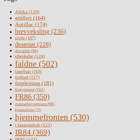
Afrika
(129)
artilleri
(164)
Aurillac
(174)
brevveksling
(236)
civile
(107)
desertør
(228)
disciplin
(96)
efterladte
(124)
faldne
(502)
faneflugt
(110)
forbud
(117)
forplejning
(181)
forsyninger
(102)
FR86
(350)
grænsebevogtning
(98)
hjemmefront
(73)
hjemmefronten
(530)
i fangenskab
(121)
IR84
(369)
IR85
(143)