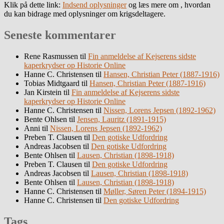
Klik på dette link:
Indsend oplysninger
og læs mere om , hvordan
du kan bidrage med oplysninger om krigsdeltagere.
Seneste kommentarer
Rene Rasmussen
til
Fin anmeldelse af Kejserens sidste
kaperkrydser op Historie Online
Hanne C. Christensen
til
Hansen, Christian Peter (1887-1916)
Tobias Midtgaard
til
Hansen, Christian Peter (1887-1916)
Jan Kirstein
til
Fin anmeldelse af Kejserens sidste
kaperkrydser op Historie Online
Hanne C. Christensen
til
Nissen, Lorens Jepsen (1892-1962)
Bente Ohlsen
til
Jensen, Lauritz (1891-1915)
Anni
til
Nissen, Lorens Jepsen (1892-1962)
Preben T. Clausen
til
Den gotiske Udfordring
Andreas Jacobsen
til
Den gotiske Udfordring
Bente Ohlsen
til
Lausen, Christian (1898-1918)
Preben T. Clausen
til
Den gotiske Udfordring
Andreas Jacobsen
til
Lausen, Christian (1898-1918)
Bente Ohlsen
til
Lausen, Christian (1898-1918)
Hanne C. Christensen
til
Møller, Søren Peter (1894-1915)
Hanne C. Christensen
til
Den gotiske Udfordring
Tags