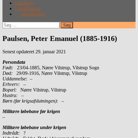
Leksikon
Lokalhistorie
Introduction
Søg
efter:
Paulsen, Peter Emanuel (1885-1916)
Senest opdateret 29. januar 2021
Persondata
Født:
23/04-1885, Nørre Vilstrup, Vilstrup Sogn
Død:
29/09-1916, Nørre Vilstrup, Vilstrup
Uddannelse:
–
Erhverv:
–
Bopæl:
Nørre Vilstrup, Vilstrup
Hustru:
–
Børn (før krigsafslutningen)
: –
Militære løbebane før krigen
–
Militære løbebane under krigen
Indtrådt:
?