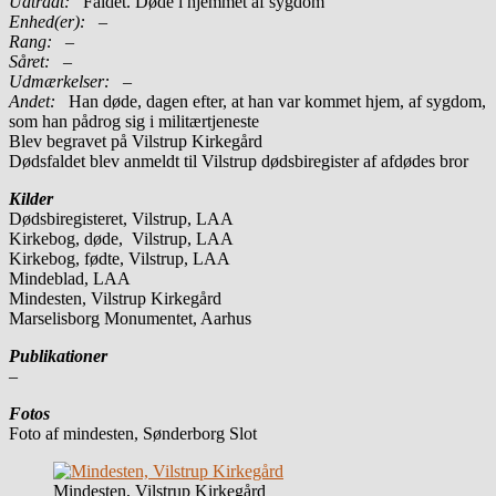
Udtrådt:
Faldet. Døde i hjemmet af sygdom
Enhed(er):
–
Rang:
–
Såret:
–
Udmærkelser: –
Andet:
Han døde, dagen efter, at han var kommet hjem, af sygdom,
som han pådrog sig i militærtjeneste
Blev begravet på Vilstrup Kirkegård
Dødsfaldet blev anmeldt til Vilstrup dødsbiregister af afdødes bror
Kilder
Dødsbiregisteret, Vilstrup, LAA
Kirkebog, døde, Vilstrup, LAA
Kirkebog, fødte, Vilstrup, LAA
Mindeblad, LAA
Mindesten, Vilstrup Kirkegård
Marselisborg Monumentet, Aarhus
Publikationer
–
Fotos
Foto af mindesten, Sønderborg Slot
Mindesten, Vilstrup Kirkegård