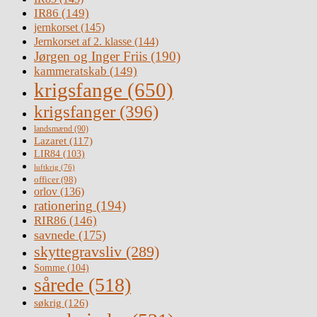
IR86
(149)
jernkorset
(145)
Jernkorset af 2. klasse
(144)
Jørgen og Inger Friis
(190)
kammeratskab
(149)
krigsfange
(650)
krigsfanger
(396)
landsmænd
(90)
Lazaret
(117)
LIR84
(103)
luftkrig
(76)
officer
(98)
orlov
(136)
rationering
(194)
RIR86
(146)
savnede
(175)
skyttegravsliv
(289)
Somme
(104)
sårede
(518)
søkrig
(126)