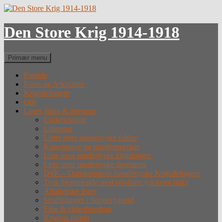
Hop
til
indhold
Den Store Krig 1914-1918
Søg
Primær menu
Forside
Fotos og Arkivalier
Krigsdeltagere
Om
Lister, links & litteratur
Undervisning
Litteratur
Lister over sønderjyske faldne
Krigergrave og mindesmærker
Liste over sønderjyske krigsfanger
Liste over sønderjyske desertører
DSK – Dansksindede Sønderjyske Krigsdeltagere
Tysk hjemmeside med tabslister (eksternt link)
Alfabetiske lister
Straffefanger i Sønderjylland
Film & videoforedrag
Krigens forløb