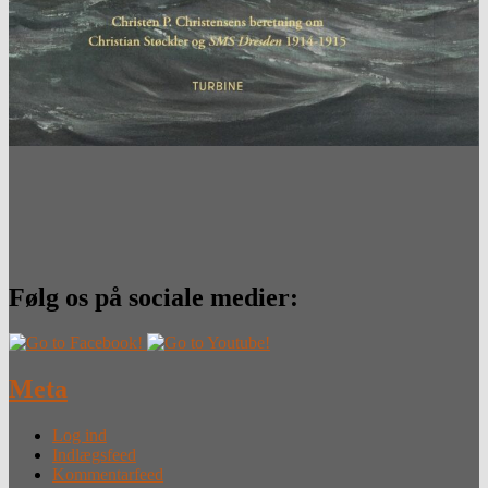
Følg os på sociale medier:
Meta
Log ind
Indlægsfeed
Kommentarfeed