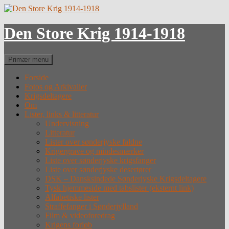
Hop
til
indhold
Den Store Krig 1914-1918
Søg
Primær menu
Forside
Fotos og Arkivalier
Krigsdeltagere
Om
Lister, links & litteratur
Undervisning
Litteratur
Lister over sønderjyske faldne
Krigergrave og mindesmærker
Liste over sønderjyske krigsfanger
Liste over sønderjyske desertører
DSK – Dansksindede Sønderjyske Krigsdeltagere
Tysk hjemmeside med tabslister (eksternt link)
Alfabetiske lister
Straffefanger i Sønderjylland
Film & videoforedrag
Krigens forløb