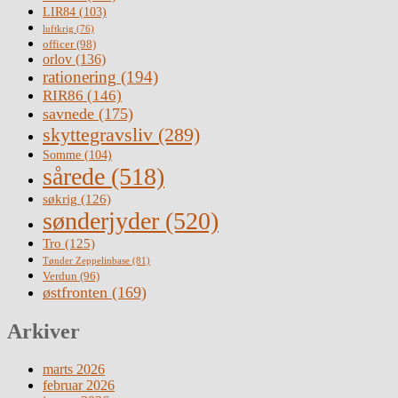
LIR84
(103)
luftkrig
(76)
officer
(98)
orlov
(136)
rationering
(194)
RIR86
(146)
savnede
(175)
skyttegravsliv
(289)
Somme
(104)
sårede
(518)
søkrig
(126)
sønderjyder
(520)
Tro
(125)
Tønder Zeppelinbase
(81)
Verdun
(96)
østfronten
(169)
Arkiver
marts 2026
februar 2026