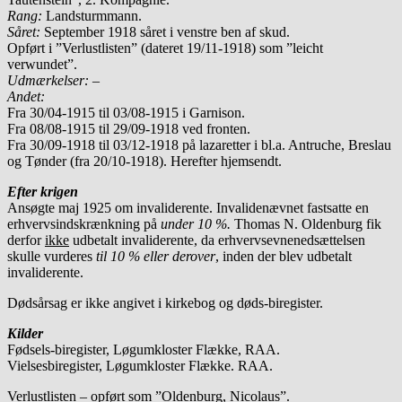
Rang:
Landsturmmann.
Såret:
September 1918 såret i venstre ben af skud.
Opført i ”Verlustlisten” (dateret 19/11-1918) som ”leicht
verwundet”.
Udmærkelser: –
Andet:
Fra 30/04-1915 til 03/08-1915 i Garnison.
Fra 08/08-1915 til 29/09-1918 ved fronten.
Fra 30/09-1918 til 03/12-1918 på lazaretter i bl.a. Antruche, Breslau
og Tønder (fra 20/10-1918). Herefter hjemsendt.
Efter krigen
Ansøgte maj 1925 om invaliderente. Invalidenævnet fastsatte en
erhvervsindskrænkning på
under 10 %.
Thomas N. Oldenburg fik
derfor
ikke
udbetalt invaliderente, da erhvervsevnenedsættelsen
skulle vurderes
til 10 % eller derover
, inden der blev udbetalt
invaliderente.
Dødsårsag er ikke angivet i kirkebog og døds-biregister.
Kilder
Fødsels-biregister, Løgumkloster Flække, RAA.
Vielsesbiregister, Løgumkloster Flække. RAA.
Verlustlisten – opført som ”Oldenburg, Nicolaus”.