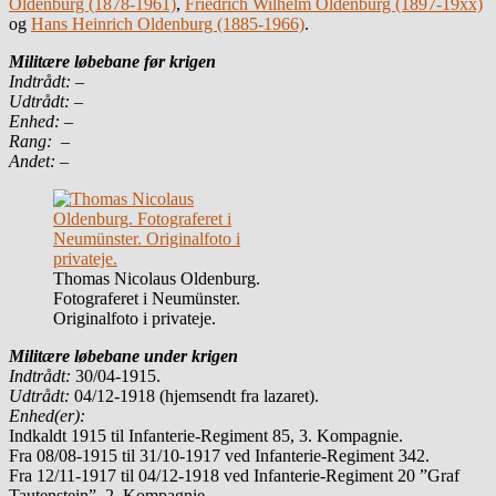
Oldenburg (1878-1961)
,
Friedrich Wilhelm Oldenburg (1897-19xx)
og
Hans Heinrich Oldenburg (1885-1966)
.
Militære løbebane før krigen
Indtrådt:
–
Udtrådt:
–
Enhed:
–
Rang:
–
Andet:
–
Thomas Nicolaus Oldenburg.
Fotograferet i Neumünster.
Originalfoto i privateje.
Militære løbebane under krigen
Indtrådt:
30/04-1915.
Udtrådt:
04/12-1918 (hjemsendt fra lazaret).
Enhed(er):
Indkaldt 1915 til Infanterie-Regiment 85, 3. Kompagnie.
Fra 08/08-1915 til 31/10-1917 ved Infanterie-Regiment 342.
Fra 12/11-1917 til 04/12-1918 ved Infanterie-Regiment 20 ”Graf
Tautenstein”, 2. Kompagnie.