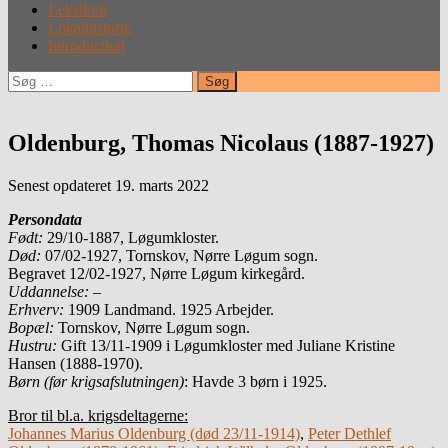
Leksikon
Lokalhistorie
Introduction
Søg
efter:
Oldenburg, Thomas Nicolaus (1887-1927)
Senest opdateret 19. marts 2022
Persondata
Født:
29/10-1887, Løgumkloster.
Død:
07/02-1927, Tornskov, Nørre Løgum sogn.
Begravet 12/02-1927, Nørre Løgum kirkegård.
Uddannelse:
–
Erhverv:
1909 Landmand. 1925 Arbejder.
Bopæl:
Tornskov, Nørre Løgum sogn.
Hustru:
Gift 13/11-1909 i Løgumkloster med Juliane Kristine
Hansen (1888-1970).
Børn (før krigsafslutningen)
: Havde 3 børn i 1925.
Bror til bl.a. krigsdeltagerne:
Johannes Marius Oldenburg (død 23/11-1914)
,
Peter Dethlef