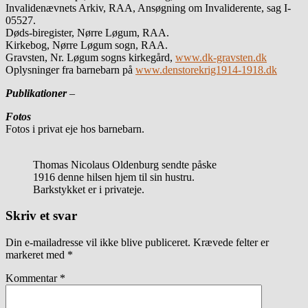
Invalidenævnets Arkiv, RAA, Ansøgning om Invaliderente, sag I-
05527.
Døds-biregister, Nørre Løgum, RAA.
Kirkebog, Nørre Løgum sogn, RAA.
Gravsten, Nr. Løgum sogns kirkegård,
www.dk-gravsten.dk
Oplysninger fra barnebarn på
www.denstorekrig1914-1918.dk
Publikationer
–
Fotos
Fotos i privat eje hos barnebarn.
Thomas Nicolaus Oldenburg sendte påske
1916 denne hilsen hjem til sin hustru.
Barkstykket er i privateje.
Skriv et svar
Din e-mailadresse vil ikke blive publiceret.
Krævede felter er
markeret med
*
Kommentar
*