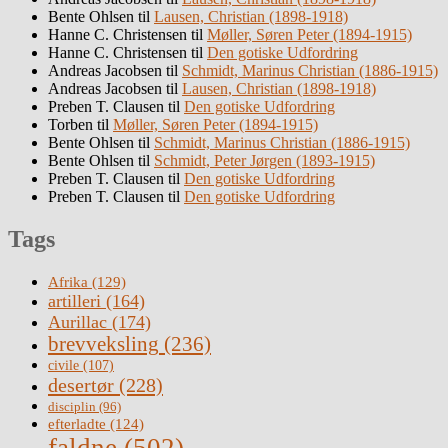
Bente Ohlsen
til
Lausen, Christian (1898-1918)
Hanne C. Christensen
til
Møller, Søren Peter (1894-1915)
Hanne C. Christensen
til
Den gotiske Udfordring
Andreas Jacobsen
til
Schmidt, Marinus Christian (1886-1915)
Andreas Jacobsen
til
Lausen, Christian (1898-1918)
Preben T. Clausen
til
Den gotiske Udfordring
Torben
til
Møller, Søren Peter (1894-1915)
Bente Ohlsen
til
Schmidt, Marinus Christian (1886-1915)
Bente Ohlsen
til
Schmidt, Peter Jørgen (1893-1915)
Preben T. Clausen
til
Den gotiske Udfordring
Preben T. Clausen
til
Den gotiske Udfordring
Tags
Afrika
(129)
artilleri
(164)
Aurillac
(174)
brevveksling
(236)
civile
(107)
desertør
(228)
disciplin
(96)
efterladte
(124)