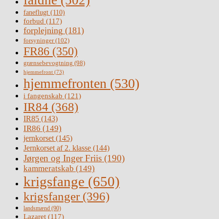
faldne
(502)
faneflugt
(110)
forbud
(117)
forplejning
(181)
forsyninger
(102)
FR86
(350)
grænsebevogtning
(98)
hjemmefront
(73)
hjemmefronten
(530)
i fangenskab
(121)
IR84
(368)
IR85
(143)
IR86
(149)
jernkorset
(145)
Jernkorset af 2. klasse
(144)
Jørgen og Inger Friis
(190)
kammeratskab
(149)
krigsfange
(650)
krigsfanger
(396)
landsmænd
(90)
Lazaret
(117)