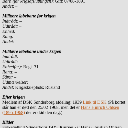
Børn (før krigsafslutningen)
: Gift: 07/08-1891
Andet
: –
Militære løbebane før krigen
Indtrådt:
–
Udtrådt:
–
Enhed:
–
Rang:
–
Andet:
–
Militære løbebane under krigen
Indtrådt:
–
Udtrådt:
–
Enhed(er):
Regt. 31
Rang:
–
Såret:
–
Udmærkelser:
Andet
: Krigsskueplads: Rusland
Efter krigen
Medlem af DSK Sønderborg afdeling: 1939
Link til DSK
(På kortet
står han er død den 25/02-1968, men det er
Hans Hinrich Ohlsen
(1895-1968)
der er død den dag.)
Kilder
Folketælling Sønderborg 1925, Kærvej 7a: Hans Christian Ohlsen,