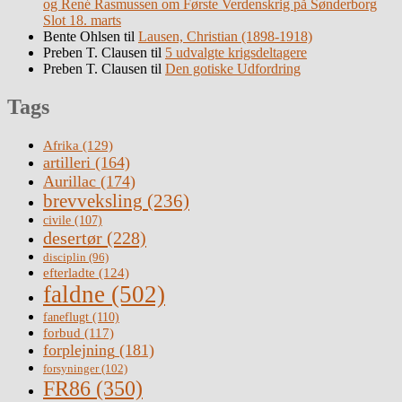
og René Rasmussen om Første Verdenskrig på Sønderborg
Slot 18. marts
Bente Ohlsen
til
Lausen, Christian (1898-1918)
Preben T. Clausen
til
5 udvalgte krigsdeltagere
Preben T. Clausen
til
Den gotiske Udfordring
Tags
Afrika
(129)
artilleri
(164)
Aurillac
(174)
brevveksling
(236)
civile
(107)
desertør
(228)
disciplin
(96)
efterladte
(124)
faldne
(502)
faneflugt
(110)
forbud
(117)
forplejning
(181)
forsyninger
(102)
FR86
(350)