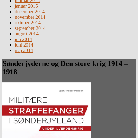
februar 2015
januar 2015
december 2014
november 2014
oktober 2014
september 2014
august 2014
juli 2014
juni 2014
maj 2014
Sønderjyderne og Den store krig 1914 –
1918