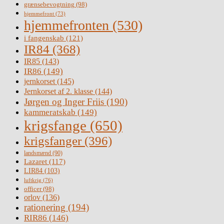
grænsebevogtning
(98)
hjemmefront
(73)
hjemmefronten
(530)
i fangenskab
(121)
IR84
(368)
IR85
(143)
IR86
(149)
jernkorset
(145)
Jernkorset af 2. klasse
(144)
Jørgen og Inger Friis
(190)
kammeratskab
(149)
krigsfange
(650)
krigsfanger
(396)
landsmænd
(90)
Lazaret
(117)
LIR84
(103)
luftkrig
(76)
officer
(98)
orlov
(136)
rationering
(194)
RIR86
(146)