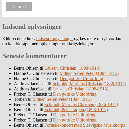
Indsend oplysninger
Klik på dette link:
Indsend oplysninger
og læs mere om , hvordan
du kan bidrage med oplysninger om krigsdeltagere.
Seneste kommentarer
Bente Ohlsen
til
Lausen, Christian (1898-1918)
Hanne C. Christensen
til
Møller, Søren Peter (1894-1915)
Hanne C. Christensen
til
Den gotiske Udfordring
Andreas Jacobsen
til
Schmidt, Marinus Christian (1886-1915)
Andreas Jacobsen
til
Lausen, Christian (1898-1918)
Preben T. Clausen
til
Den gotiske Udfordring
Torben
til
Møller, Søren Peter (1894-1915)
Bente Ohlsen
til
Schmidt, Marinus Christian (1886-1915)
Bente Ohlsen
til
Schmidt, Peter Jørgen (1893-1915)
Preben T. Clausen
til
Den gotiske Udfordring
Preben T. Clausen
til
Den gotiske Udfordring
Bente Ohlsen
til
Fortællekoncert med Slesvigske Musikkorps