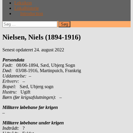
Leksikon
Lokalhistorie
Introduction
Søg
efter:
Nielsen, Niels (1894-1916)
Senest opdateret 24. august 2022
Persondata
Født:
08/06-1894, Sæd, Ubjerg Sogn
Død:
03/08-1916, Martinpuich, Frankrig
Uddannelse:
–
Erhverv:
–
Bopæl:
Sæd, Ubjerg sogn
Hustru:
Ugift
Børn (før krigsafslutningen)
: –
Militære løbebane før krigen
–
Militære løbebane under krigen
Indtrådt:
?