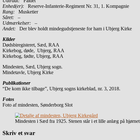
Udtrådt:
Faldet
Enhed(er):
Reserve-Infanterie-Regiment Nr. 31, 1. Kompagnie
Rang:
Musketier
Såret:
–
Udmærkelser: –
Andet:
Der blev holdt mindegudstjeneste for ham i Ubjerg Kirke
Kilder
Dødsbiregisteret, Sæd, RAA
Kirkebog, døde, Ubjerg, RAA
Kirkebog, fødte, Ubjerg, RAA
Mindesten, Sæd, Ubjerg sogn.
Mindetavle, Ubjerg Kirke
Publikationer
“De kom ikke tilbage”, Ubjerg sogns kirkeblad, nr. 3, 2018.
Fotos
Foto af mindesten, Sønderborg Slot
Mindesten i Sæd fra 1925. Stenen står i et lille anlæg på hjø
Skriv et svar