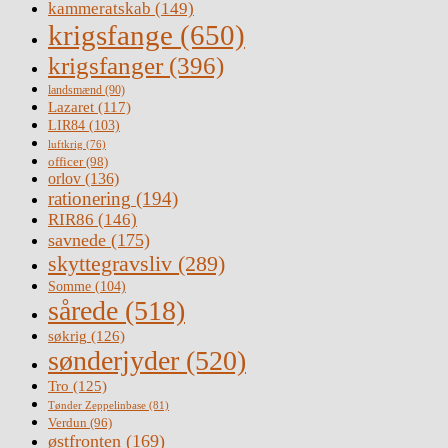
kammeratskab
(149)
krigsfange
(650)
krigsfanger
(396)
landsmænd
(90)
Lazaret
(117)
LIR84
(103)
luftkrig
(76)
officer
(98)
orlov
(136)
rationering
(194)
RIR86
(146)
savnede
(175)
skyttegravsliv
(289)
Somme
(104)
sårede
(518)
søkrig
(126)
sønderjyder
(520)
Tro
(125)
Tønder Zeppelinbase
(81)
Verdun
(96)
østfronten
(169)