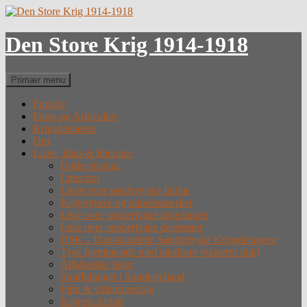
Hop
til
indhold
Den Store Krig 1914-1918
Søg
Primær menu
Forside
Fotos og Arkivalier
Krigsdeltagere
Om
Lister, links & litteratur
Undervisning
Litteratur
Lister over sønderjyske faldne
Krigergrave og mindesmærker
Liste over sønderjyske krigsfanger
Liste over sønderjyske desertører
DSK – Dansksindede Sønderjyske Krigsdeltagere
Tysk hjemmeside med tabslister (eksternt link)
Alfabetiske lister
Straffefanger i Sønderjylland
Film & videoforedrag
Krigens forløb