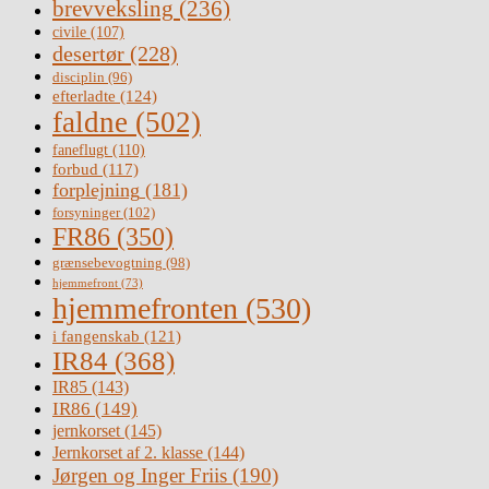
brevveksling
(236)
civile
(107)
desertør
(228)
disciplin
(96)
efterladte
(124)
faldne
(502)
faneflugt
(110)
forbud
(117)
forplejning
(181)
forsyninger
(102)
FR86
(350)
grænsebevogtning
(98)
hjemmefront
(73)
hjemmefronten
(530)
i fangenskab
(121)
IR84
(368)
IR85
(143)
IR86
(149)
jernkorset
(145)
Jernkorset af 2. klasse
(144)
Jørgen og Inger Friis
(190)